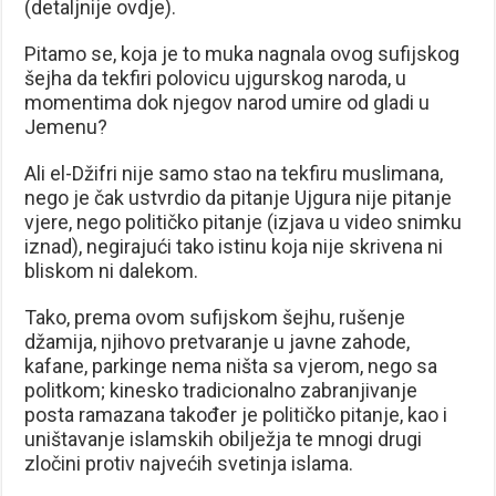
(detaljnije ovdje).
Pitamo se, koja je to muka nagnala ovog sufijskog
šejha da tekfiri polovicu ujgurskog naroda, u
momentima dok njegov narod umire od gladi u
Jemenu?
Ali el-Džifri nije samo stao na tekfiru muslimana,
nego je čak ustvrdio da pitanje Ujgura nije pitanje
vjere, nego političko pitanje (izjava u video snimku
iznad), negirajući tako istinu koja nije skrivena ni
bliskom ni dalekom.
Tako, prema ovom sufijskom šejhu, rušenje
džamija, njihovo pretvaranje u javne zahode,
kafane, parkinge nema ništa sa vjerom, nego sa
politkom; kinesko tradicionalno zabranjivanje
posta ramazana također je političko pitanje, kao i
uništavanje islamskih obilježja te mnogi drugi
zločini protiv najvećih svetinja islama.