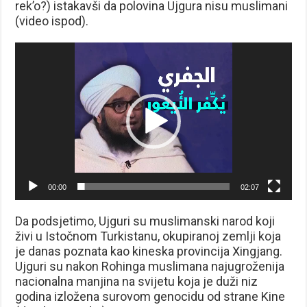
rek’o?) istakavši da polovina Ujgura nisu muslimani
(video ispod).
Reproduktor
videozapisa
00:00
02:07
Da podsjetimo, Ujguri su muslimanski narod koji
živi u Istočnom Turkistanu, okupiranoj zemlji koja
je danas poznata kao kineska provincija Xingjang.
Ujguri su nakon Rohinga muslimana najugroženija
nacionalna manjina na svijetu koja je duži niz
godina izložena surovom genocidu od strane Kine