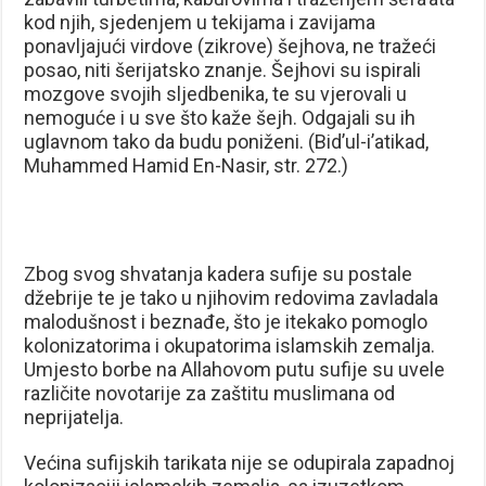
kod njih, sjedenjem u tekijama i zavijama
ponavljajući virdove (zikrove) šejhova, ne tražeći
posao, niti šerijatsko znanje. Šejhovi su ispirali
mozgove svojih sljedbenika, te su vjerovali u
nemoguće i u sve što kaže šejh. Odgajali su ih
uglavnom tako da budu poniženi. (Bid’ul-i’atikad,
Muhammed Hamid En-Nasir, str. 272.)
Zbog svog shvatanja kadera sufije su postale
džebrije te je tako u njihovim redovima zavladala
malodušnost i beznađe, što je itekako pomoglo
kolonizatorima i okupatorima islamskih zemalja.
Umjesto borbe na Allahovom putu sufije su uvele
različite novotarije za zaštitu muslimana od
neprijatelja.
Većina sufijskih tarikata nije se odupirala zapadnoj