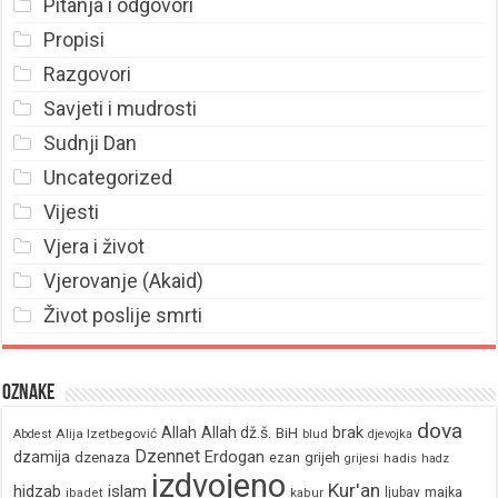
Pitanja i odgovori
Propisi
Razgovori
Savjeti i mudrosti
Sudnji Dan
Uncategorized
Vijesti
Vjera i život
Vjerovanje (Akaid)
Život poslije smrti
Oznake
dova
brak
Allah
Allah dž.š.
BiH
Alija Izetbegović
Abdest
blud
djevojka
Dzennet
Erdogan
dzamija
dzenaza
ezan
grijeh
hadis
grijesi
hadz
izdvojeno
Kur'an
hidzab
islam
majka
ljubav
ibadet
kabur