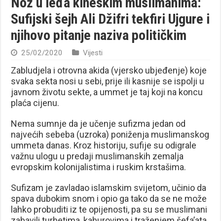
Nož u leđa kineskim muslimanima:
Sufijski šejh Ali Džifri tekfiri Ujgure i
njihovo pitanje naziva političkim
25/02/2020
Vijesti
Zabludjela i otrovna akida (vjersko ubjeđenje) koje
svaka sekta nosi u sebi, prije ili kasnije se ispolji u
javnom životu sekte, a ummet je taj koji na koncu
plaća cijenu.
Nema sumnje da je učenje sufizma jedan od
najvećih sebeba (uzroka) poniženja muslimanskog
ummeta danas. Kroz historiju, sufije su odigrale
važnu ulogu u predaji muslimanskih zemalja
evropskim kolonijalistima i ruskim krstašima.
Sufizam je zavladao islamskim svijetom, učinio da
spava dubokim snom i opio ga tako da se ne može
lahko probuditi iz te opijenosti, pa su se muslimani
zabavili turbetima, kaburovima i traženjem šefa’ata