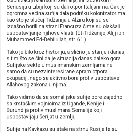
kolonizaciji islamskih zemalja, sa izuzetkom
Senusija u Libiji koji su dali otpor Italijanima. Čak je
ogromna većina sufija dala podršku kolonizatorima
kao što je slučaj Tidžanija u Alžiru koji su se
izdašno borili na strani Francuza čime su olakšali
uspostavljanje njihove vlasti. (Et-Tidžanije, Alijj ibn
Muhammed Ed-Dehilullah, str. 61.)
Tako je bilo kroz historiju, a slično je stanje i danas,
s tim što se čini da je situacija danas daleko gora.
Sufijske sekte u muslimanskim zemljama ne
samo da su nezainteresirane spram otpora
okupaciji, nego se aktivno bore protiv uspostave
Allahovog zakona u njima.
Tako vidimo da se somalijske sufije bore zajedno
sa krstaškim vojnicima iz Ugande, Kenije i
Burundija protiv muslimana Somalije koji
uspostavljaju šerijat u zemlji.
Sufije na Kavkazu su stale na strnu Rusije te su