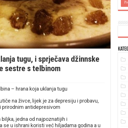
Kateg
lanja tugu, i sprječava džinnske
e sestre s telbinom
lbina – hrana koja uklanja tugu
utiče na živce, lijek je za depresiju i probavu,
 prirodnim antidepresivom
iljka, jedna od najpoznatijih i
a se u ishrani koristi već hiljadama godina a u