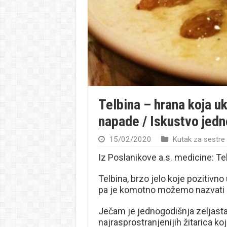
Telbina – hrana koja uk
napade / Iskustvo jedn
15/02/2020
Kutak za sestre
Iz Poslanikove a.s. medicine: Te
Telbina, brzo jelo koje pozitivno 
pa je komotno možemo nazvati i
Ječam je jednogodišnja zeljasta b
najrasprostranjenijih žitarica koj