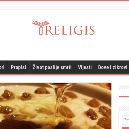
ori
Propisi
Život poslije smrti
Vijesti
Dove i zikrovi