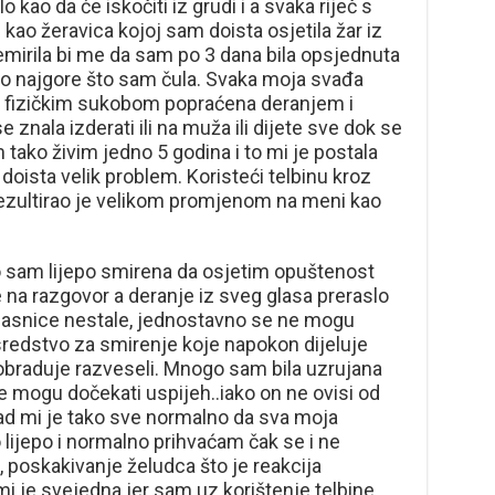
 kao da će iskočiti iz grudi i a svaka riječ s
kao žeravica kojoj sam doista osjetila žar iz
mirila bi me da sam po 3 dana bila opsjednuta
to najgore što sam čula. Svaka moja svađa
za fizičkim sukobom popraćena deranjem i
znala izderati ili na muža ili dijete sve dok se
 tako živim jedno 5 godina i to mi je postala
 doista velik problem. Koristeći telbinu kroz
ezultirao je velikom promjenom na meni kao
o sam lijepo smirena da osjetim opuštenost
e na razgovor a deranje iz sveg glasa preraslo
 glasnice nestale, jednostavno se ne mogu
 sredstvo za smirenje koje napokon dijeluje
 obraduje razveseli. Mnogo sam bila uzrujana
e mogu dočekati uspijeh..iako on ne ovisi od
ad mi je tako sve normalno da sva moja
 lijepo i normalno prihvaćam čak se i ne
, poskakivanje želudca što je reakcija
mi je svejedna jer sam uz korištenje telbine,