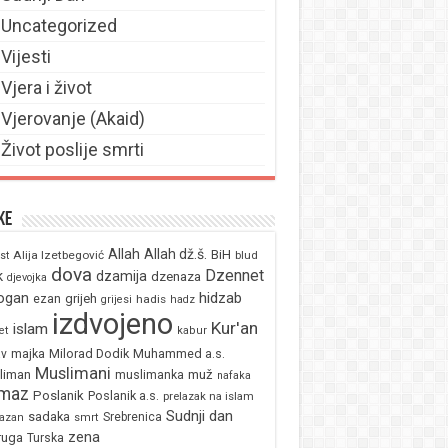
Uncategorized
Vijesti
Vjera i život
Vjerovanje (Akaid)
Život poslije smrti
ke
Allah
Allah dž.š.
BiH
Alija Izetbegović
st
blud
dova
Dzennet
k
dzamija
dzenaza
djevojka
ogan
hidzab
ezan
grijeh
hadis
grijesi
hadz
izdvojeno
Kur'an
islam
et
kabur
majka
Milorad Dodik
Muhammed a.s.
av
Muslimani
liman
muž
muslimanka
nafaka
maz
Poslanik
Poslanik a.s.
prelazak na islam
Sudnji dan
sadaka
Srebrenica
azan
smrt
zena
ruga
Turska