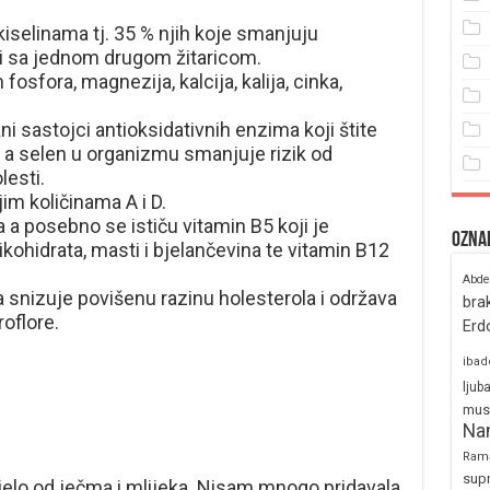
selinama tj. 35 % njih koje smanjuju
 ni sa jednom drugom žitaricom.
osfora, magnezija, kalcija, kalija, cinka,
žni sastojci antioksidativnih enzima koji štite
 a selen u organizmu smanjuje rizik od
lesti.
im količinama A i D.
a posebno se ističu vitamin B5 koji je
Ozna
ohidrata, masti i bjelančevina te vitamin B12
Abde
 snizuje povišenu razinu holesterola i održava
bra
oflore.
Erd
ibad
ljub
mus
Na
Ram
sup
elo od ječma i mlijeka. Nisam mnogo pridavala