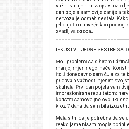
važnosti njenim svojstvima i dj
dan pojela sam dvije čanije a te
nervoza je odmah nestala. Kako 
jelo ujutro i naveče kao puding.
svadljiva osoba…
_________________________
ISKUSTVO JEDNE SESTRE SA 
Moji problemi sa sihirom i džin
manjoj mjeri nego inače. Kori
itd..i donedavno sam čula za te
pridavala važnosti njenim svojs
skuhala. Prvi dan pojela sam dvij
impresionirana rezultatom: nerv
koristiti samovoljno ovo ukusno 
kroz 7 dana da sam bila izuzetno
Mala sitniica je potrebna da se u
reakcijama nisam mogla podnije