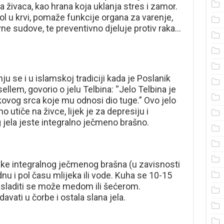
 živaca, kao hrana koja uklanja stres i zamor.
l u krvi, pomaže funkcije organa za varenje,
krvne sudove, te preventivno djeluje protiv raka…
u se i u islamskoj tradiciji kada je Poslanik
llem, govorio o jelu Telbina: “Jelo Telbina je
ovog srca koje mu odnosi dio tuge.” Ovo jelo
utiče na živce, lijek je za depresiju i
 jela jeste integralno ječmeno brašno.
šike integralnog ječmenog brašna (u zavisnosti
nu i pol času mlijeka ili vode. Kuha se 10-15
asladiti se može medom ili šećerom.
ati u čorbe i ostala slana jela.