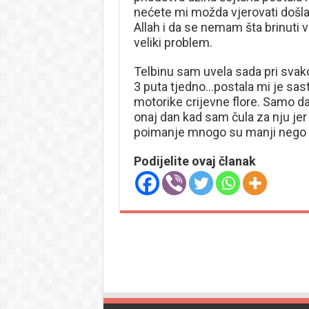
nećete mi možda vjerovati došla
Allah i da se nemam šta brinuti 
veliki problem.
Telbinu sam uvela sada pri svako
3 puta tjedno…postala mi je sas
motorike crijevne flore. Samo da
onaj dan kad sam čula za nju jer
poimanje mnogo su manji nego š
Podijelite ovaj članak