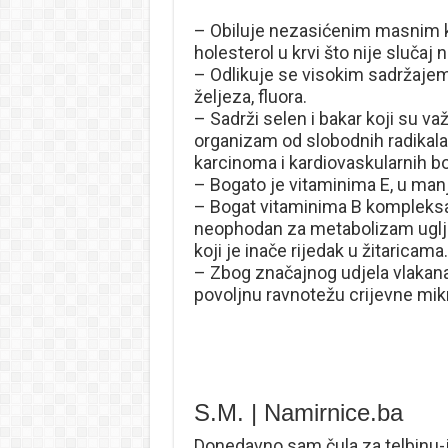
– Obiluje nezasićenim masnim ki
holesterol u krvi što nije slučaj
– Odlikuje se visokim sadržajem f
željeza, fluora.
– Sadrži selen i bakar koji su va
organizam od slobodnih radikala
karcinoma i kardiovaskularnih bo
– Bogato je vitaminima E, u manj
– Bogat vitaminima B kompleksa 
neophodan za metabolizam ugljik
koji je inače rijedak u žitaricama.
– Zbog značajnog udjela vlakana
povoljnu ravnotežu crijevne mikr
S.M. | Namirnice.ba
Donedavno sam čula za telbinu-j