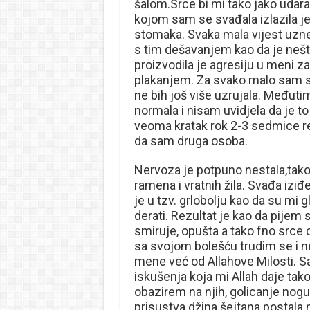
šalom.Srce bi mi tako jako udaralo
kojom sam se svađala izlazila je 
stomaka. Svaka mala vijest uzne
s tim dešavanjem kao da je neš
proizvodila je agresiju u meni 
plakanjem. Za svako malo sam se 
ne bih još više uzrujala. Međutim
normala i nisam uvidjela da je to
veoma kratak rok 2-3 sedmice r
da sam druga osoba.
Nervoza je potpuno nestala,tak
ramena i vratnih žila. Svađa iziđ
je u tzv. grlobolju kao da su mi
derati. Rezultat je kao da pijem
smiruje, opušta a tako fno srce
sa svojom bolešću trudim se i n
mene već od Allahove Milosti. S
iskušenja koja mi Allah daje tako
obazirem na njih, golicanje nogu
prisustva džina šejtana postala 