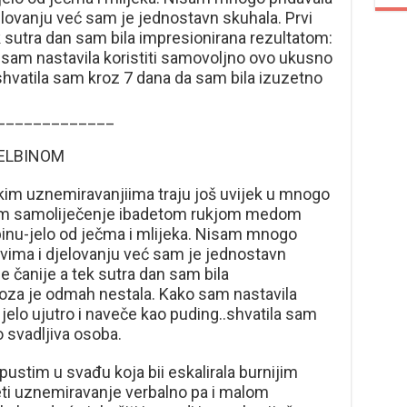
elovanju već sam je jednostavn skuhala. Prvi
k sutra dan sam bila impresionirana rezultatom:
sam nastavila koristiti samovoljno ovo ukusno
.shvatila sam kroz 7 dana da sam bila izuzetno
_____________
TELBINOM
skim uznemiravanjiima traju još uvijek u mnogo
stim samoliječenje ibadetom rukjom medom
lbinu-jelo od ječma i mlijeka. Nisam mnogo
tvima i djelovanju već sam je jednostavn
e čanije a tek sutra dan sam bila
oza je odmah nestala. Kako sam nastavila
jelo ujutro i naveče kao puding..shvatila sam
 svadljiva osoba.
pustim u svađu koja bii eskalirala burnijim
ti uznemiravanje verbalno pa i malom