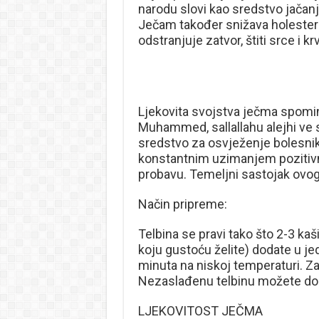
narodu slovi kao sredstvo jačanja
Ječam također snižava holestero
odstranjuje zatvor, štiti srce i 
Ljekovita svojstva ječma spominj
Muhammed, sallallahu alejhi ve se
sredstvo za osvježenje bolesnik
konstantnim uzimanjem pozitivno 
probavu. Temeljni sastojak ovog
Način pripreme:
Telbina se pravi tako što 2-3 ka
koju gustoću želite) dodate u jed
minuta na niskoj temperaturi. Z
Nezaslađenu telbinu možete dodav
LJEKOVITOST JEČMA