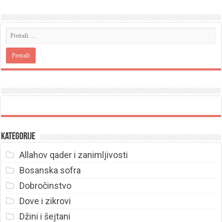
Kategorije
Allahov qader i zanimljivosti
Bosanska sofra
Dobročinstvo
Dove i zikrovi
Džini i šejtani