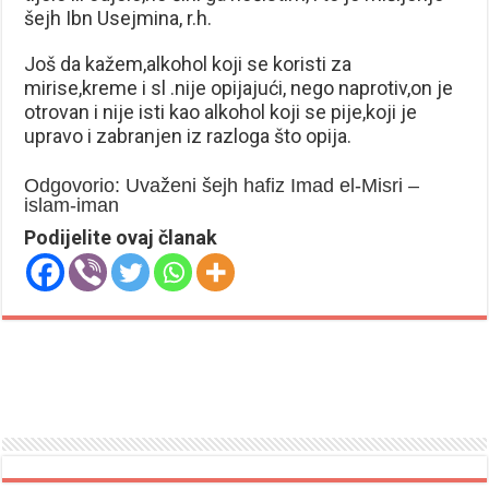
šejh Ibn Usejmina, r.h.
Još da kažem,alkohol koji se koristi za
mirise,kreme i sl .nije opijajući, nego naprotiv,on je
otrovan i nije isti kao alkohol koji se pije,koji je
upravo i zabranjen iz razloga što opija.
Odgovorio: Uvaženi šejh hafiz Imad el-Misri –
islam-iman
Podijelite ovaj članak