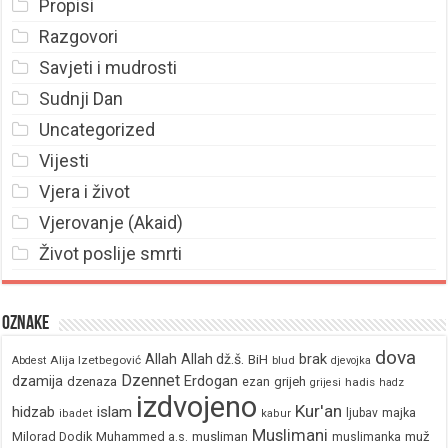
Propisi
Razgovori
Savjeti i mudrosti
Sudnji Dan
Uncategorized
Vijesti
Vjera i život
Vjerovanje (Akaid)
Život poslije smrti
Oznake
dova
brak
Allah
Allah dž.š.
BiH
Alija Izetbegović
Abdest
blud
djevojka
Dzennet
Erdogan
dzamija
dzenaza
ezan
grijeh
hadis
grijesi
hadz
izdvojeno
Kur'an
hidzab
islam
majka
ljubav
ibadet
kabur
Muslimani
Milorad Dodik
Muhammed a.s.
musliman
muž
muslimanka