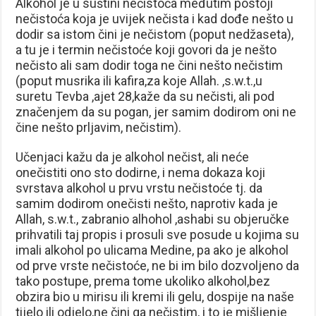
Alkohol je u suštini nečistoća međutim postoji
nečistoća koja je uvijek nečista i kad dođe nešto u
dodir sa istom čini je nečistom (poput nedžaseta),
a tu je i termin nečistoće koji govori da je nešto
nečisto ali sam dodir toga ne čini nešto nečistim
(poput musrika ili kafira,za koje Allah. ,s.w.t.,u
suretu Tevba ,ajet 28,kaže da su nečisti, ali pod
značenjem da su pogan, jer samim dodirom oni ne
čine nešto prljavim, nečistim).
Učenjaci kažu da je alkohol nečist, ali neće
onečistiti ono sto dodirne, i nema dokaza koji
svrstava alkohol u prvu vrstu nečistoće tj. da
samim dodirom onečisti nešto, naprotiv kada je
Allah, s.w.t., zabranio alhohol ,ashabi su objeručke
prihvatili taj propis i prosuli sve posude u kojima su
imali alkohol po ulicama Medine, pa ako je alkohol
od prve vrste nečistoće, ne bi im bilo dozvoljeno da
tako postupe, prema tome ukoliko alkohol,bez
obzira bio u mirisu ili kremi ili gelu, dospije na naše
tijelo ili odjelo,ne čini ga nečistim, i to je mišljenje