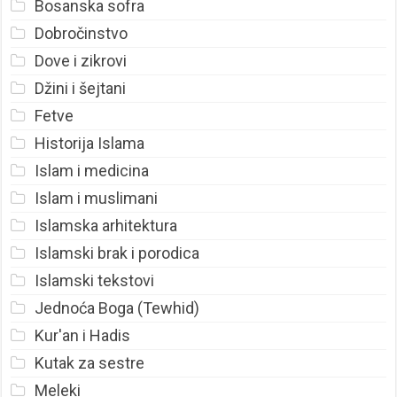
Bosanska sofra
Dobročinstvo
Dove i zikrovi
Džini i šejtani
Fetve
Historija Islama
Islam i medicina
Islam i muslimani
Islamska arhitektura
Islamski brak i porodica
Islamski tekstovi
Jednoća Boga (Tewhid)
Kur'an i Hadis
Kutak za sestre
Meleki