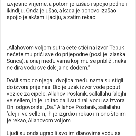
izvjesno vrijeme, a potom je izišao i spojio podne i
ikindiju. Onda je ušao, a kada je ponovo izašao
spojio je akšam i jaciju, a zatim rekao:
„Allahovom voljom sutra ćete stići na izvor Tebuk i
nećete mu prići sve do prijepodne (poslije izlaska
Sunca), a onaj među vama koji mu se približi, neka
ne dira vodu sve dok ja ne dođem.“
Došli smo do njega i dvojica među nama su stigli
do izvora prije nas. Bio je uzak izvor vode poput
vezice za cipele. Allahov Poslanik, sallallahu ‘alejhi
ve sellem, ih je upitao da li su dirali vodu sa izvora.
Oni odgovoriše: „Da.“ Allahov Poslanik, sallallahu
‘alejhi ve sellem, ih je izgrdio i rekao im ono što im
je rekao, Allahovom voljom.
Ljudi su onda ugrabili svojim dlanovima vodu sa