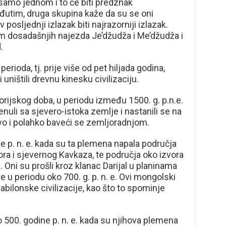
 samo jednom i to će biti predznak
utim, druga skupina kaže da su se oni
ov posljednji izlazak biti najrazorniji izlazak.
 dosadašnjih najezda Je’džudža i Me’džudža i
.
erioda, tj. prije više od pet hiljada godina,
uništili drevnu kinesku civilizaciju.
rijskog doba, u periodu između 1500. g. p.n.e.
renuli sa sjevero-istoka zemlje i nastanili se na
ivo i polahko baveći se zemljoradnjom.
 p. n. e. kada su ta plemena napala područja
ra i sjevernog Kavkaza, te područja oko izvora
. Oni su prošli kroz klanac Darijal u planinama
ve u periodu oko 700. g. p. n. e. Ovi mongolski
abilonske civilizacije, kao što to spominje
 500. godine p. n. e. kada su njihova plemena