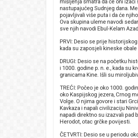
mišljenja smatra da će oni izaći
nastupajućeg Sudnjeg dana. Međ
pojavljivali više puta i da će njih
Ova skupina uleme navodi sedam
sve njih navodi Ebul-Kelam Azad
PRVI: Desio se prije historijskog p
kada su zaposjeli kineske obale i 
DRUGI: Desio se na početku histo
i 1000. godine p. n. e., kada su k
granicama Kine. Išli su miroljub
TREĆI: Počeo je oko 1000. godine
oko Kaspijskog jezera, Crnog mo
Volge. O njima govore i stari Grci
Kavkaza i napali civilizaciju Nini
napadi direktno su izazvali pad b
Herodot, otac grčke povijesti.
ČETVRTI: Desio se u periodu oko