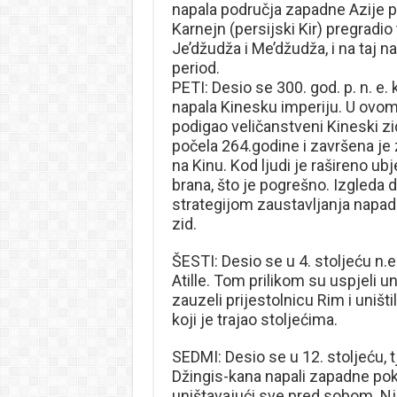
napala područja zapadne Azije pro
Karnejn (persijski Kir) pregradi
Je’džudža i Me’džudža, i na taj 
period.
PETI: Desio se 300. god. p. n. e.
napala Kinesku imperiju. U ovom
podigao veličanstveni Kineski zi
počela 264.godine i završena je 
na Kinu. Kod ljudi je rašireno ub
brana, što je pogrešno. Izgleda 
strategijom zaustavljanja napada
zid.
ŠESTI: Desio se u 4. stoljeću n.
Atille. Tom prilikom su uspjeli u
zauzeli prijestolnicu Rim i uništ
koji je trajao stoljećima.
SEDMI: Desio se u 12. stoljeću, t
Džingis-kana napali zapadne pokr
uništavajući sve pred sobom. Nj