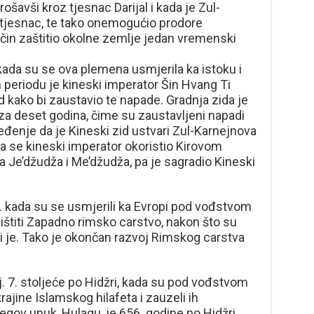
šavši kroz tjesnac Darijal i kada je Zul-
o tjesnac, te tako onemogućio prodore
način zaštitio okolne zemlje jedan vremenski
 kada su se ova plemena usmjerila ka istoku i
 periodu je kineski imperator Šin Hvang Ti
d kako bi zaustavio te napade. Gradnja zida je
za deset godina, čime su zaustavljeni napadi
jeđenje da je Kineski zid ustvari Zul-Karnejnova
da se kineski imperator okoristio Kirovom
 Je’džudža i Me’džudža, pa je sagradio Kineski
e. kada su se usmjerili ka Evropi pod vođstvom
ništiti Zapadno rimsko carstvo, nakon što su
ili je. Tako je okončan razvoj Rimskog carstva
j. 7. stoljeće po Hidžri, kada su pod vođstvom
ajine Islamskog hilafeta i zauzeli ih
egov unuk, Hulagu, je 656. godine po Hidžri