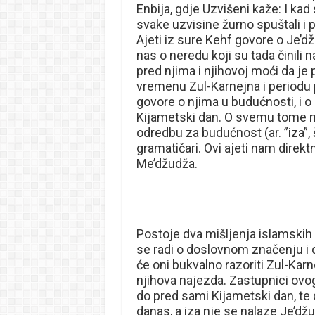
Enbija, gdje Uzvišeni kaže: I kad
svake uzvisine žurno spuštali i pri
Ajeti iz sure Kehf govore o Je’d
nas o neredu koji su tada činili
pred njima i njihovoj moći da je 
vremenu Zul-Karnejna i periodu p
govore o njima u budućnosti, i 
Kijametski dan. O svemu tome na
odredbu za budućnost (ar. ”iza”, 
gramatičari. Ovi ajeti nam direk
Me’džudža.
Postoje dva mišljenja islamskih
se radi o doslovnom značenju i d
će oni bukvalno razoriti Zul-Karn
njihova najezda. Zastupnici ovog
do pred sami Kijametski dan, te d
danas, a iza nje se nalaze Je’džu