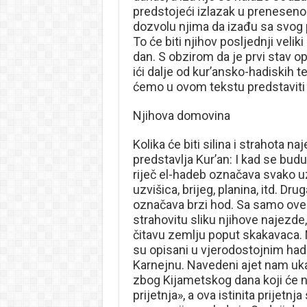
predstojeći izlazak u preneseno
dozvolu njima da izađu sa svog p
To će biti njihov posljednji velik
dan. S obzirom da je prvi stav o
ići dalje od kur’ansko-hadiskih te
ćemo u ovom tekstu predstaviti 
Njihova domovina
Kolika će biti silina i strahota 
predstavlja Kur’an: I kad se bud
riječ el-hadeb označava svako uz
uzvišica, brijeg, planina, itd. Dru
označava brzi hod. Sa samo ove 
strahovitu sliku njihove najezde
čitavu zemlju poput skakavaca. N
su opisani u vjerodostojnim had
Karnejnu. Navedeni ajet nam ukazu
zbog Kijametskog dana koji će nast
prijetnja», a ova istinita prijetn