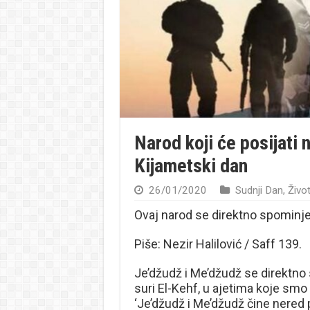
Narod koji će posijati n
Kijametski dan
26/01/2020
Sudnji Dan
,
Život
Ovaj narod se direktno spominje
Piše: Nezir Halilović / Saff 139.
Je’džudž i Me’džudž se direktno 
suri El-Kehf, u ajetima koje smo
‘Je’džudž i Me’džudž čine nered po