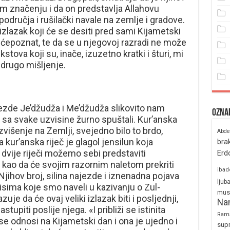
m značenju i da on predstavlja Allahovu
odručja i rušilački navale na zemlje i gradove.
i izlazak koji će se desiti pred sami Kijametski
pćepoznat, te da se u njegovoj razradi ne može
kstova koji su, inače, izuzetno kratki i šturi, mi
drugo mišljenje.
najezde Je’džudža i Me’džudža slikovito nam
Ozna
u sa svake uzvisine žurno spuštali. Kur’anska
višenje na Zemlji, svejedno bilo to brdo,
Abde
ga kur’anska riječ je glagol jensilun koja
bra
dvije riječi možemo sebi predstaviti
Erd
, kao da će svojim razornim naletom prekriti
ibad
jihov broj, silina najezde i iznenadna pojava
ljub
isima koje smo naveli u kazivanju o Zul-
mus
je da će ovaj veliki izlazak biti i posljednji,
Na
upiti poslije njega. «I približi se istinita
Ram
ja se odnosi na Kijametski dan i ona je ujedno i
sup