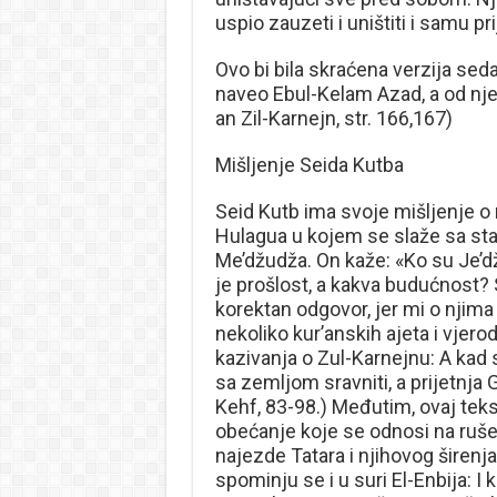
uspio zauzeti i uništiti i samu pr
Ovo bi bila skraćena verzija sed
naveo Ebul-Kelam Azad, a od njeg
an Zil-Karnejn, str. 166,167)
Mišljenje Seida Kutba
Seid Kutb ima svoje mišljenje o
Hulagua u kojem se slaže sa sta
Me’džudža. On kaže: «Ko su Je’d
je prošlost, a kakva budućnost? S
korektan odgovor, jer mi o nji
nekoliko kur’anskih ajeta i vjero
kazivanja o Zul-Karnejnu: A kad 
sa zemljom sravniti, a prijetnja
Kehf, 83-98.) Međutim, ovaj teks
obećanje koje se odnosi na ruše
najezde Tatara i njihovog širenj
spominju se i u suri El-Enbija: I