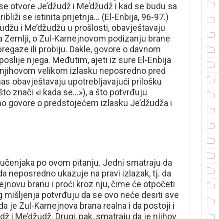
 se otvore Je’džudž i Me’džudž i kad se budu sa
bliži se istinita prijetnja… (El-Enbija, 96-97.)
žudžu i Me’džudžu u prošlosti, obavještavaju
 na Zemlji, o Zul-Karnejnovom podizanju brane
pregaze ili probiju. Dakle, govore o davnom
oslije njega. Međutim, ajeti iz sure El-Enbija
o njihovom velikom izlasku neposredno pred
s obavještavaju upotrebljavajući prilošku
što znači «i kada se…»), a što potvrđuju
tno govore o predstojećem izlasku Je’džudža i
 učenjaka po ovom pitanju. Jedni smatraju da
a neposredno ukazuje na pravi izlazak, tj. da
ejnovu branu i proći kroz nju, čime će otpočeti
 mišljenja potvrđuju da se ovo neće desiti sve
a je Zul-Karnejnova brana realna i da postoji i
dž i Me’džudž. Drugi, pak, smatraju da je njihov