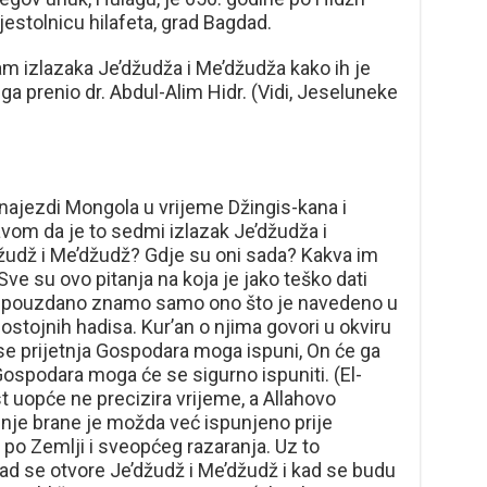
ijestolnicu hilafeta, grad Bagdad.
am izlazaka Je’džudža i Me’džudža kako ih je
a prenio dr. Abdul-Alim Hidr. (Vidi, Jeseluneke
 najezdi Mongola u vrijeme Džingis-kana i
vom da je to sedmi izlazak Je’džudža i
žudž i Me’džudž? Gdje su oni sada? Kakva im
ve su ovo pitanja na koja je jako teško dati
ma pouzdano znamo samo ono što je navedeno u
dostojnih hadisa. Kur’an o njima govori u okviru
se prijetnja Gospodara moga ispuni, On će ga
 Gospodara moga će se sigurno ispuniti. (El-
t uopće ne precizira vrijeme, a Allahovo
nje brane je možda već ispunjeno prije
a po Zemlji i sveopćeg razaranja. Uz to
 kad se otvore Je’džudž i Me’džudž i kad se budu