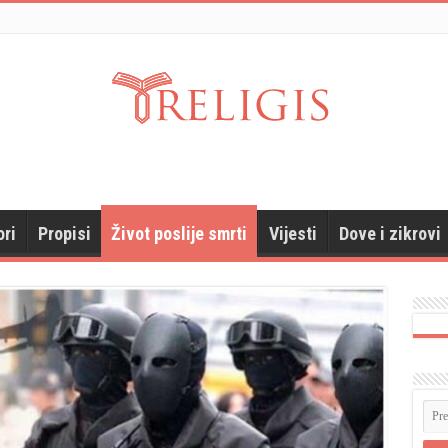
ori
Propisi
Život poslije smrti
Vijesti
Dove i zikrovi