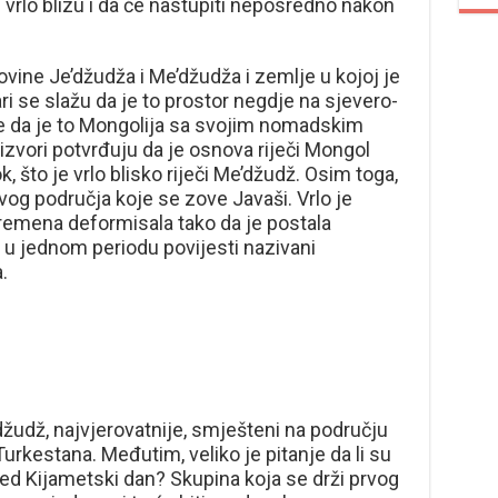
vrlo blizu i da će nastupiti neposredno nakon
vine Je’džudža i Me’džudža i zemlje u kojoj je
ari se slažu da je to prostor negdje na sjevero-
 je da je to Mongolija sa svojim nomadskim
zvori potvrđuju da je osnova riječi Mongol
, što je vrlo blisko riječi Me’džudž. Osim toga,
og područja koje se zove Javaši. Vrlo je
remena deformisala tako da je postala
u jednom periodu povijesti nazivani
.
žudž, najvjerovatnije, smješteni na području
urkestana. Međutim, veliko je pitanje da li su
ek pred Kijametski dan? Skupina koja se drži prvog