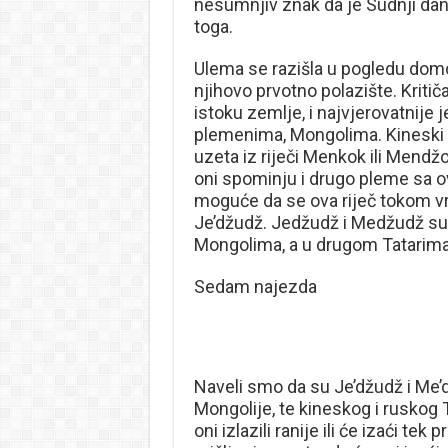
nesumnjiv znak da je Sudnji dan 
toga.
Ulema se razišla u pogledu domo
njihovo prvotno polazište. Kritič
istoku zemlje, i najvjerovatnije
plemenima, Mongolima. Kineski i
uzeta iz riječi Menkok ili Mendžok
oni spominju i drugo pleme sa ov
moguće da se ova riječ tokom v
Je’džudž. Jedžudž i Medžudž su 
Mongolima, a u drugom Tatarima
Sedam najezda
Naveli smo da su Je’džudž i Me’d
Mongolije, te kineskog i ruskog T
oni izlazili ranije ili će izaći t