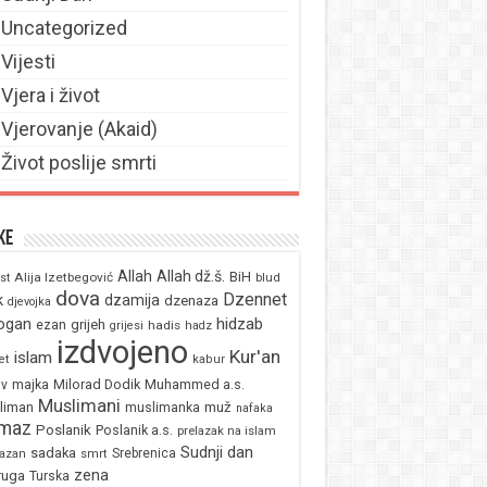
Uncategorized
Vijesti
Vjera i život
Vjerovanje (Akaid)
Život poslije smrti
ke
Allah
Allah dž.š.
BiH
Alija Izetbegović
st
blud
dova
Dzennet
k
dzamija
dzenaza
djevojka
ogan
hidzab
ezan
grijeh
hadis
grijesi
hadz
izdvojeno
Kur'an
islam
et
kabur
majka
Milorad Dodik
Muhammed a.s.
av
Muslimani
liman
muž
muslimanka
nafaka
maz
Poslanik
Poslanik a.s.
prelazak na islam
Sudnji dan
sadaka
Srebrenica
azan
smrt
zena
ruga
Turska