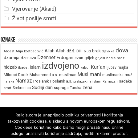
Vjerovanje (Akaid)
Život poslije smrti
Oznake
dova
brak
Allah
Allah dž.š.
BiH
Alija Izetbegović
Abdest
blud
djevojka
Dzennet
Erdogan
dzamija
dzenaza
ezan
grijeh
hadis
grijesi
hadz
izdvojeno
Kur'an
hidzab
islam
majka
ljubav
ibadet
kabur
Muslimani
Milorad Dodik
Muhammed a.s.
musliman
muž
muslimanka
Namaz
Poslanik
Poslanik a.s.
sadaka
nafaka
prelazak na islam
Ramazan
Sudnji dan
zena
supruga
Srebrenica
Turska
smrt
Religis.com je unaprijedio politiku privatnosti i korištenja
takozvanih cookiesa, u skladu s novom europskom regulativom.
Cookiese koristimo kako bismo mogli pružati našu online
uslugu, analizirati korištenje sadržaja, nuditi reklamni prostor,