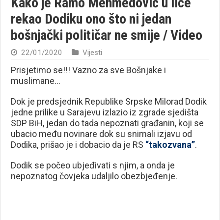
Kako je Ramo Mehmedović u lice
rekao Dodiku ono što ni jedan
bošnjački političar ne smije / Video
22/01/2020
Vijesti
Prisjetimo se!!! Vazno za sve Bošnjake i
muslimane…
Dok je predsjednik Republike Srpske Milorad Dodik
jedne prilike u Sarajevu izlazio iz zgrade sjedišta
SDP BiH, jedan do tada nepoznati građanin, koji se
ubacio među novinare dok su snimali izjavu od
Dodika, prišao je i dobacio da je RS
“takozvana”
.
Dodik se počeo ubjeđivati s njim, a onda je
nepoznatog čovjeka udaljilo obezbjeđenje.