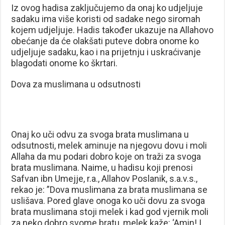
Iz ovog hadisa zaključujemo da onaj ko udjeljuje
sadaku ima više koristi od sadake nego siromah
kojem udjeljuje. Hadis također ukazuje na Allahovo
obećanje da će olakšati puteve dobra onome ko
udjeljuje sadaku, kao i na prijetnju i uskraćivanje
blagodati onome ko škrtari.
Dova za muslimana u odsutnosti
Onaj ko uči odvu za svoga brata muslimana u
odsutnosti, melek aminuje na njegovu dovu i moli
Allaha da mu podari dobro koje on traži za svoga
brata muslimana. Naime, u hadisu koji prenosi
Safvan ibn Umejje, r.a., Allahov Poslanik, s.a.v.s.,
rekao je: ”Dova muslimana za brata muslimana se
uslišava. Pored glave onoga ko uči dovu za svoga
brata muslimana stoji melek i kad god vjernik moli
za neko dobro svome bratu, melek kaže: ‘Amin! I