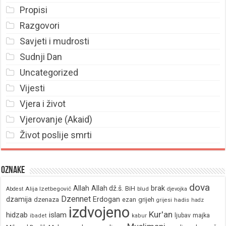
Propisi
Razgovori
Savjeti i mudrosti
Sudnji Dan
Uncategorized
Vijesti
Vjera i život
Vjerovanje (Akaid)
Život poslije smrti
Oznake
dova
brak
Allah
Allah dž.š.
BiH
Alija Izetbegović
Abdest
blud
djevojka
Dzennet
Erdogan
dzamija
dzenaza
ezan
grijeh
hadis
grijesi
hadz
izdvojeno
Kur'an
hidzab
islam
majka
ljubav
ibadet
kabur