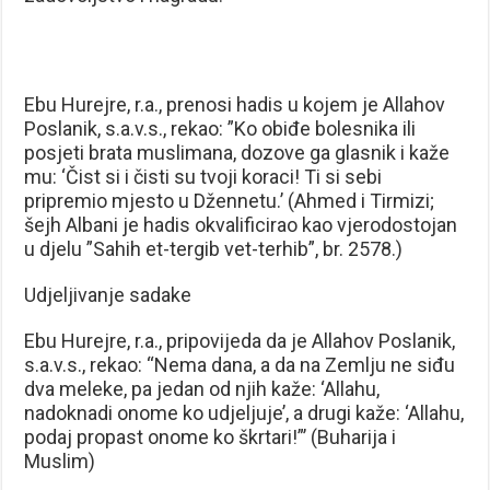
Ebu Hurejre, r.a., prenosi hadis u kojem je Allahov
Poslanik, s.a.v.s., rekao: ”Ko obiđe bolesnika ili
posjeti brata muslimana, dozove ga glasnik i kaže
mu: ‘Čist si i čisti su tvoji koraci! Ti si sebi
pripremio mjesto u Džennetu.’ (Ahmed i Tirmizi;
šejh Albani je hadis okvalificirao kao vjerodostojan
u djelu ”Sahih et-tergib vet-terhib”, br. 2578.)
Udjeljivanje sadake
Ebu Hurejre, r.a., pripovijeda da je Allahov Poslanik,
s.a.v.s., rekao: “Nema dana, a da na Zemlju ne siđu
dva meleke, pa jedan od njih kaže: ‘Allahu,
nadoknadi onome ko udjeljuje’, a drugi kaže: ‘Allahu,
podaj propast onome ko škrtari!”’ (Buharija i
Muslim)