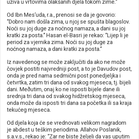
uživa u vrtovima olakšanih djela tokom zime.‘’
Od Ibn Mes’uda, r.a., prenosi se da je govorio:
‘’Dobro nam došla zima, u njoj se spušta blagoslov.
Noći su joj duge za noćnog namaza, a dani su joj
kratki za posta.’’ Hasan el-Basri je rekao: ‘’Lijep li je
period za vjernika zima. Noći su joj duge za
noćnog namaza, a dani kratki za posta.’’
Iz navedenog se može zaključiti da ako ne može
čovjek postiti najvredniji post, a to je Davudov post,
onda je pred nama sedmični post ponedjeljka i
četvrtka, zatim tri dana od svakog mjeseca, tj. bijeli
dani. Meðutim, onaj ko ne isposti bijele dane ili
srednja tri dana od svakog hidžretskog mjeseca,
onda može da isposti tri dana sa početka ili sa kraja
tekućeg mjeseca.
Od djela koja će se vrednovati velikom nagradom
je abdest u teškim periodima. Allahov Poslanik,
s.a.v.s., rekao je: ‘’Zar ne biste željeli da vas uputim