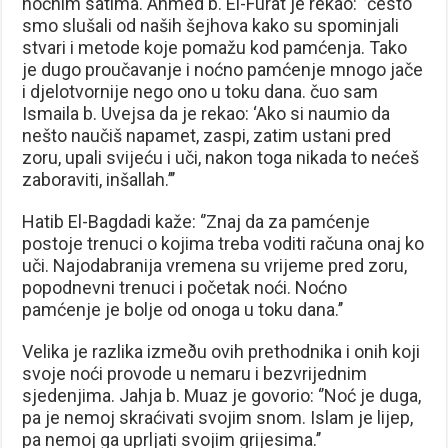
noćnim satima. Ahmed b. El-Furat je rekao: ‘’često
smo slušali od naših šejhova kako su spominjali
stvari i metode koje pomažu kod pamćenja. Tako
je dugo proučavanje i noćno pamćenje mnogo jače
i djelotvornije nego ono u toku dana. čuo sam
Ismaila b. Uvejsa da je rekao: ‘Ako si naumio da
nešto naučiš napamet, zaspi, zatim ustani pred
zoru, upali svijeću i uči, nakon toga nikada to nećeš
zaboraviti, inšallah.’’’
Hatib El-Bagdadi kaže: ‘’Znaj da za pamćenje
postoje trenuci o kojima treba voditi računa onaj ko
uči. Najodabranija vremena su vrijeme pred zoru,
popodnevni trenuci i početak noći. Noćno
pamćenje je bolje od onoga u toku dana.’’
Velika je razlika izmeðu ovih prethodnika i onih koji
svoje noći provode u nemaru i bezvrijednim
sjedenjima. Jahja b. Muaz je govorio: ‘’Noć je duga,
pa je nemoj skraćivati svojim snom. Islam je lijep,
pa nemoj ga uprljati svojim grijesima.’’