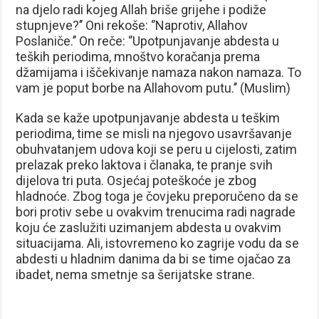
na djelo radi kojeg Allah briše grijehe i podiže
stupnjeve?’’ Oni rekoše: ‘’Naprotiv, Allahov
Poslaniče.’’ On reče: ‘’Upotpunjavanje abdesta u
teških periodima, mnoštvo koračanja prema
džamijama i iščekivanje namaza nakon namaza. To
vam je poput borbe na Allahovom putu.’’ (Muslim)
Kada se kaže upotpunjavanje abdesta u teškim
periodima, time se misli na njegovo usavršavanje
obuhvatanjem udova koji se peru u cijelosti, zatim
prelazak preko laktova i članaka, te pranje svih
dijelova tri puta. Osjećaj poteškoće je zbog
hladnoće. Zbog toga je čovjeku preporučeno da se
bori protiv sebe u ovakvim trenucima radi nagrade
koju će zaslužiti uzimanjem abdesta u ovakvim
situacijama. Ali, istovremeno ko zagrije vodu da se
abdesti u hladnim danima da bi se time ojačao za
ibadet, nema smetnje sa šerijatske strane.