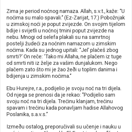
Zima je period noćnog namaza. Allah, s.v.t., kaže: ‘’U
noćima su malo spavali.’’ (Ez-Zarijat, 17.) Pobožnjak
u zimskoj noći je poput zvijezde. On svojim tijelom
bdije i svijetli u noćnoj tmini poput zvijezde na
nebu. Mnogi od selefa plakali su na samrtnoj
postelji žudeći za noćnim namazom u zimskim
noćima. Kada su jednog upitali: ‘’Jel’ plačeš zbog
smrti?’ On reče: ‘Tako mi Allaha, ne plačem iz tuge
od smrti niti iz želje za vašim dunjalukom. Nego
plačem zato što mi je žao žeði u toplim danima i
bdijenja u zimskim noćima.’’
Ebu Hurejre, r.a., podijelio je svoju noć na tri dijela.
Od njega se prenosi da je rekao: ‘’Podijelio sam
svoju noć na tri dijela. Trećinu klanjam, trećinu
spavam i trećinu kada ponavljam hadise Allahovog
Poslanika, s.a.v.s.’’
Izmeðu ostalog, preporučivali su učenje i nauku u