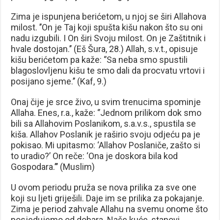
Zima je ispunjena berićetom, u njoj se širi Allahova
milost. ’’On je Taj koji spušta kišu nakon što su oni
nadu izgubili. I On širi Svoju milost. On je Zaštitnik i
hvale dostojan.’’ (Eš Šura, 28.) Allah, s.v.t., opisuje
kišu berićetom pa kaže: ‘’Sa neba smo spustili
blagoslovljenu kišu te smo dali da procvatu vrtovi i
posijano sjeme.’’ (Kaf, 9.)
Onaj čije je srce živo, u svim trenucima spominje
Allaha. Enes, r.a., kaže: ‘’Jednom prilikom dok smo
bili sa Allahovim Poslanikom, s.a.v.s., spustila se
kiša. Allahov Poslanik je raširio svoju odjeću pa je
pokisao. Mi upitasmo: ‘Allahov Poslaniče, zašto si
to uradio?’ On reče: ‘Ona je doskora bila kod
Gospodara.’’’ (Muslim)
U ovom periodu pruža se nova prilika za sve one
koji su ljeti griješili. Daje im se prilika za pokajanje.
Zima je period zahvale Allahu na svemu onome što
posjedujemo od dobara. Naše kuće, stanovi,