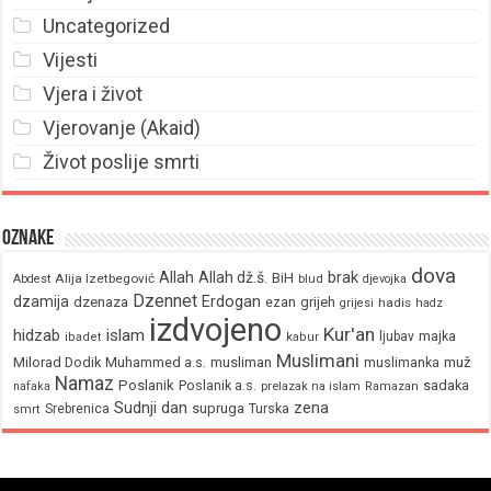
Uncategorized
Vijesti
Vjera i život
Vjerovanje (Akaid)
Život poslije smrti
Oznake
dova
brak
Allah
Allah dž.š.
BiH
Alija Izetbegović
Abdest
blud
djevojka
Dzennet
Erdogan
dzamija
dzenaza
ezan
grijeh
hadis
grijesi
hadz
izdvojeno
Kur'an
hidzab
islam
majka
ljubav
ibadet
kabur
Muslimani
Milorad Dodik
Muhammed a.s.
musliman
muž
muslimanka
Namaz
Poslanik
Poslanik a.s.
sadaka
nafaka
prelazak na islam
Ramazan
Sudnji dan
zena
supruga
Srebrenica
Turska
smrt