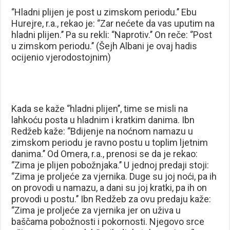
‘’Hladni plijen je post u zimskom periodu.’’ Ebu
Hurejre, r.a., rekao je: ‘’Zar nećete da vas uputim na
hladni plijen.’’ Pa su rekli: ‘’Naprotiv.’’ On reče: ‘’Post
u zimskom periodu.’’ (Šejh Albani je ovaj hadis
ocijenio vjerodostojnim)
Kada se kaže ‘’hladni plijen’’, time se misli na
lahkoću posta u hladnim i kratkim danima. Ibn
Redžeb kaže: ‘’Bdijenje na noćnom namazu u
zimskom periodu je ravno postu u toplim ljetnim
danima.’’ Od Omera, r.a., prenosi se da je rekao:
‘’Zima je plijen pobožnjaka.’’ U jednoj predaji stoji:
‘’Zima je proljeće za vjernika. Duge su joj noći, pa ih
on provodi u namazu, a dani su joj kratki, pa ih on
provodi u postu.’’ Ibn Redžeb za ovu predaju kaže:
‘’Zima je proljeće za vjernika jer on uživa u
baščama pobožnosti i pokornosti. Njegovo srce