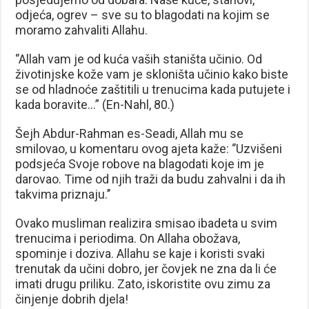
odjeća, ogrev – sve su to blagodati na kojim se
moramo zahvaliti Allahu.
‘’Allah vam je od kuća vaših staništa učinio. Od
životinjske kože vam je skloništa učinio kako biste
se od hladnoće zaštitili u trenucima kada putujete i
kada boravite…” (En-Nahl, 80.)
Šejh Abdur-Rahman es-Seadi, Allah mu se
smilovao, u komentaru ovog ajeta kaže: ‘’Uzvišeni
podsjeća Svoje robove na blagodati koje im je
darovao. Time od njih traži da budu zahvalni i da ih
takvima priznaju.’’
Ovako musliman realizira smisao ibadeta u svim
trenucima i periodima. On Allaha obožava,
spominje i doziva. Allahu se kaje i koristi svaki
trenutak da učini dobro, jer čovjek ne zna da li će
imati drugu priliku. Zato, iskoristite ovu zimu za
činjenje dobrih djela!