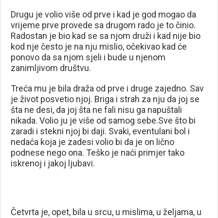
Drugu je volio više od prve i kad je god mogao da
vrijeme prve provede sa drugom rado je to činio.
Radostan je bio kad se sa njom druži i kad nije bio
kod nje često je na nju mislio, očekivao kad će
ponovo da sa njom sjeli i bude u njenom
zanimljivom društvu.
Treća mu je bila draža od prve i druge zajedno. Sav
je život posvetio njoj. Briga i strah za nju da joj se
šta ne desi, da joj šta ne fali nisu ga napuštali
nikada. Volio ju je više od samog sebe.Sve što bi
zaradi i stekni njoj bi daji. Svaki, eventulani bol i
nedaća koja je zadesi volio bi da je on lično
podnese nego ona. Teško je naći primjer tako
iskrenoj i jakoj ljubavi.
Četvrta je, opet, bila u srcu, u mislima, u željama, u