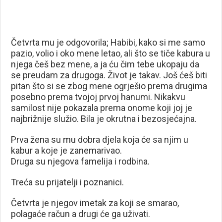
Četvrta mu je odgovorila; Habibi, kako si me samo
pazio, volio i oko mene letao, ali što se tiče kabura u
njega češ bez mene, a ja ću čim tebe ukopaju da
se preudam za drugoga. Život je takav. Još ćeš biti
pitan što si se zbog mene ogrješio prema drugima
posebno prema tvojoj prvoj hanumi. Nikakvu
samilost nije pokazala prema onome koji joj je
najbrižnije služio. Bila je okrutna i bezosjećajna.
Prva žena su mu dobra djela koja će sa njim u
kabur a koje je zanemarivao.
Druga su njegova famelija i rodbina.
Treća su prijatelji i poznanici.
Četvrta je njegov imetak za koji se smarao,
polagaće račun a drugi će ga uživati.