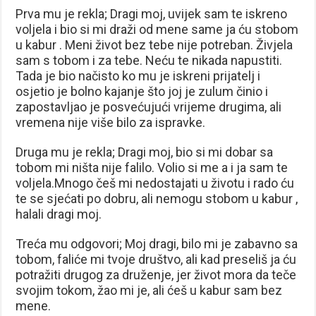
Prva mu je rekla; Dragi moj, uvijek sam te iskreno
voljela i bio si mi draži od mene same ja ću stobom
u kabur . Meni život bez tebe nije potreban. Živjela
sam s tobom i za tebe. Neću te nikada napustiti.
Tada je bio načisto ko mu je iskreni prijatelj i
osjetio je bolno kajanje što joj je zulum činio i
zapostavljao je posvećujući vrijeme drugima, ali
vremena nije više bilo za ispravke.
Druga mu je rekla; Dragi moj, bio si mi dobar sa
tobom mi ništa nije falilo. Volio si me a i ja sam te
voljela.Mnogo češ mi nedostajati u životu i rado ću
te se sjećati po dobru, ali nemogu stobom u kabur ,
halali dragi moj.
Treća mu odgovori; Moj dragi, bilo mi je zabavno sa
tobom, faliće mi tvoje društvo, ali kad preseliš ja ću
potražiti drugog za druženje, jer život mora da teče
svojim tokom, žao mi je, ali ćeš u kabur sam bez
mene.