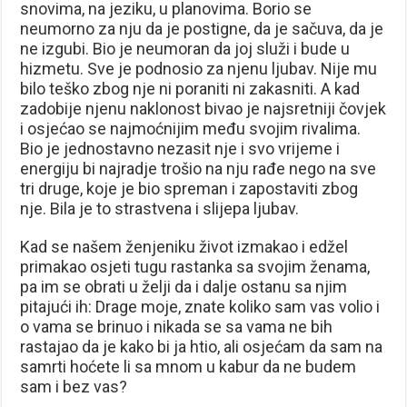
snovima, na jeziku, u planovima. Borio se
neumorno za nju da je postigne, da je sačuva, da je
ne izgubi. Bio je neumoran da joj služi i bude u
hizmetu. Sve je podnosio za njenu ljubav. Nije mu
bilo teško zbog nje ni poraniti ni zakasniti. A kad
zadobije njenu naklonost bivao je najsretniji čovjek
i osjećao se najmoćnijim među svojim rivalima.
Bio je jednostavno nezasit nje i svo vrijeme i
energiju bi najradje trošio na nju rađe nego na sve
tri druge, koje je bio spreman i zapostaviti zbog
nje. Bila je to strastvena i slijepa ljubav.
Kad se našem ženjeniku život izmakao i edžel
primakao osjeti tugu rastanka sa svojim ženama,
pa im se obrati u želji da i dalje ostanu sa njim
pitajući ih: Drage moje, znate koliko sam vas volio i
o vama se brinuo i nikada se sa vama ne bih
rastajao da je kako bi ja htio, ali osjećam da sam na
samrti hoćete li sa mnom u kabur da ne budem
sam i bez vas?