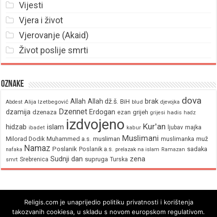
Vijesti
Vjera i život
Vjerovanje (Akaid)
Život poslije smrti
Oznake
dova
brak
Allah
Allah dž.š.
BiH
Alija Izetbegović
Abdest
blud
djevojka
Dzennet
Erdogan
dzamija
dzenaza
ezan
grijeh
hadis
grijesi
hadz
izdvojeno
Kur'an
hidzab
islam
majka
ljubav
ibadet
kabur
Muslimani
Milorad Dodik
Muhammed a.s.
musliman
muž
muslimanka
Namaz
Poslanik
Poslanik a.s.
sadaka
nafaka
prelazak na islam
Ramazan
Sudnji dan
zena
supruga
Srebrenica
Turska
smrt
Religis.com je unaprijedio politiku privatnosti i korištenja
takozvanih cookiesa, u skladu s novom europskom regulativom.