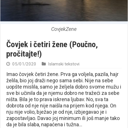
CovjekZene
Čovjek i četiri žene (Poučno,
pročitajte!)
05/01/2020
Islamski tekstovi
Imao čovjek četiri žene. Prva ga voljela, pazila, hajr
želila, bio joj draži nego sama sebi. Nije na sebe
uopšte mislila, samo je željela dobro svome mužu i
sve bi učinila da je njemu dobro ne tražeći za sebe
ništa. Bila je to prava iskrena ljubav. No, sva ta
dobrota od nje nije naišla na prijem kod njega. On
nju nije volio, bježao je od nje, izbjegavao je i
zapostavljao. Davao joj minimum ili još manje tako
da je bila slaba, napaćena i tužna…