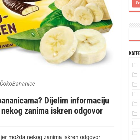
Kateg
ČokoBananice
-bananicama? Dijelim informaciju
a nekog zanima iskren odgovor
u, jer možda nekog zanima iskren odgovor