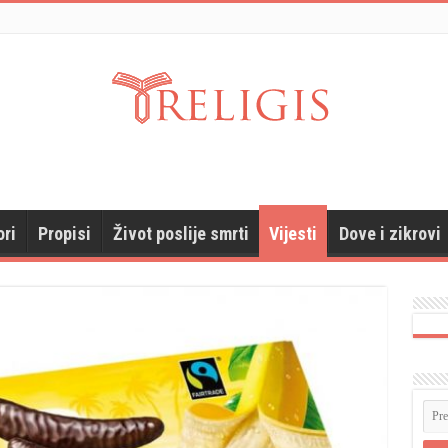
ori
Propisi
Život poslije smrti
Vijesti
Dove i zikrovi