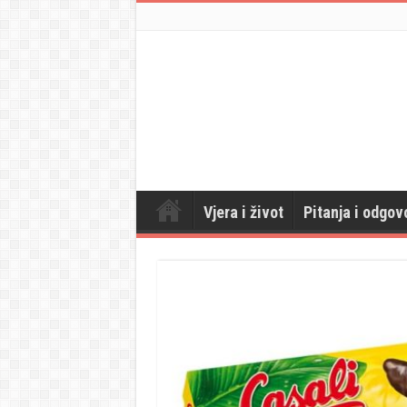
Vjera i život
Pitanja i odgov