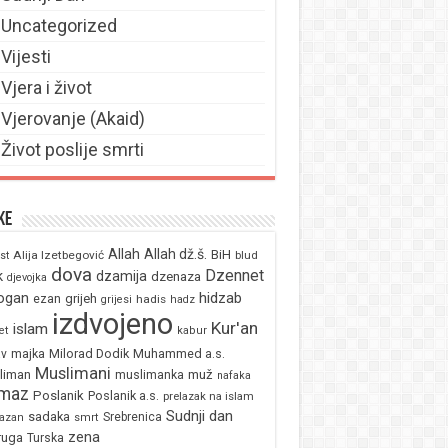
Uncategorized
Vijesti
Vjera i život
Vjerovanje (Akaid)
Život poslije smrti
ke
Allah
Allah dž.š.
BiH
Alija Izetbegović
st
blud
dova
Dzennet
k
dzamija
dzenaza
djevojka
ogan
hidzab
ezan
grijeh
hadis
grijesi
hadz
izdvojeno
Kur'an
islam
et
kabur
majka
Milorad Dodik
Muhammed a.s.
av
Muslimani
liman
muž
muslimanka
nafaka
maz
Poslanik
Poslanik a.s.
prelazak na islam
Sudnji dan
sadaka
Srebrenica
azan
smrt
zena
ruga
Turska