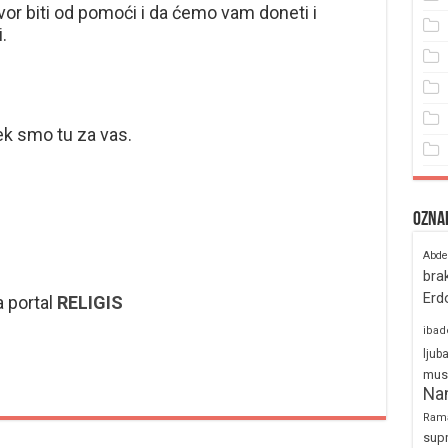
r biti od pomoći i da ćemo vam doneti i
.
vek smo tu za vas.
Ozna
Abde
bra
Erd
a portal
RELIGIS
ibad
ljub
mus
Na
Ram
sup