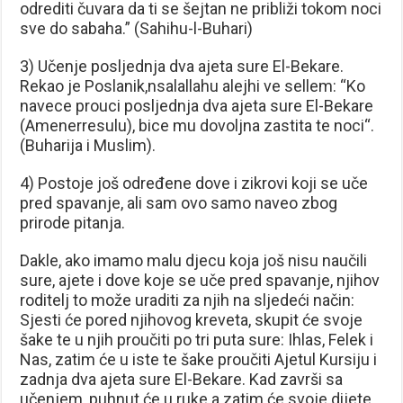
odrediti čuvara da ti se šejtan ne približi tokom noci
sve do sabaha.” (Sahihu-l-Buhari)
3) Učenje posljednja dva ajeta sure El-Bekare.
Rekao je Poslanik,nsalallahu alejhi ve sellem: “Ko
navece prouci posljednja dva ajeta sure El-Bekare
(Amenerresulu), bice mu dovoljna zastita te noci“.
(Buharija i Muslim).
4) Postoje još određene dove i zikrovi koji se uče
pred spavanje, ali sam ovo samo naveo zbog
prirode pitanja.
Dakle, ako imamo malu djecu koja još nisu naučili
sure, ajete i dove koje se uče pred spavanje, njihov
roditelj to može uraditi za njih na sljedeći način:
Sjesti će pored njihovog kreveta, skupit će svoje
šake te u njih proučiti po tri puta sure: Ihlas, Felek i
Nas, zatim će u iste te šake proučiti Ajetul Kursiju i
zadnja dva ajeta sure El-Bekare. Kad završi sa
učenjem, puhnut će u ruke a zatim će svoje dijete