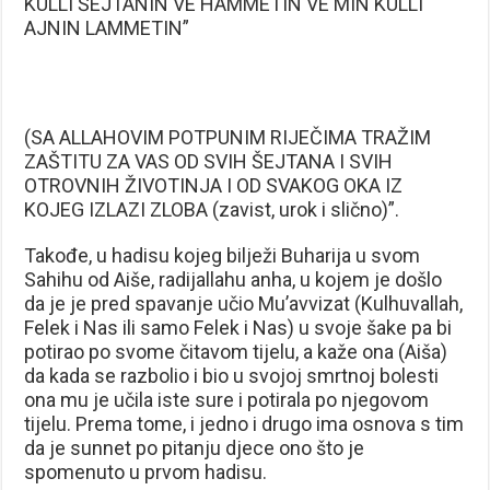
KULLI ŠEJTANIN VE HAMMETIN VE MIN KULLI
AJNIN LAMMETIN”
(SA ALLAHOVIM POTPUNIM RIJEČIMA TRAŽIM
ZAŠTITU ZA VAS OD SVIH ŠEJTANA I SVIH
OTROVNIH ŽIVOTINJA I OD SVAKOG OKA IZ
KOJEG IZLAZI ZLOBA (zavist, urok i slično)”.
Takođe, u hadisu kojeg bilježi Buharija u svom
Sahihu od Aiše, radijallahu anha, u kojem je došlo
da je je pred spavanje učio Mu’avvizat (Kulhuvallah,
Felek i Nas ili samo Felek i Nas) u svoje šake pa bi
potirao po svome čitavom tijelu, a kaže ona (Aiša)
da kada se razbolio i bio u svojoj smrtnoj bolesti
ona mu je učila iste sure i potirala po njegovom
tijelu. Prema tome, i jedno i drugo ima osnova s tim
da je sunnet po pitanju djece ono što je
spomenuto u prvom hadisu.