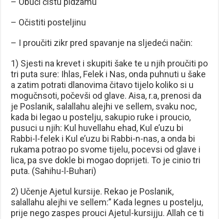
– Obući čistu pidžamu
– Očistiti posteljinu
– I proučiti zikr pred spavanje na sljedeći način:
1) Sjesti na krevet i skupiti šake te u njih proučiti po
tri puta sure: Ihlas, Felek i Nas, onda puhnuti u šake
a zatim potrati dlanovima čitavo tijelo koliko si u
mogučnsoti, počevši od glave. Aisa, r.a, prenosi da
je Poslanik, salallahu alejhi ve sellem, svaku noc,
kada bi legao u postelju, sakupio ruke i proucio,
pusuci u njih: Kul huvellahu ehad, Kul e’uzu bi
Rabbi-l-felek i Kul e’uzu bi Rabbi-n-nas, a onda bi
rukama potrao po svome tijelu, pocevsi od glave i
lica, pa sve dokle bi mogao doprijeti. To je cinio tri
puta. (Sahihu-l-Buhari)
2) Učenje Ajetul kursije. Rekao je Poslanik,
salallahu alejhi ve sellem:” Kada legnes u postelju,
prije nego zaspes prouci Ajetul-kursijju. Allah ce ti