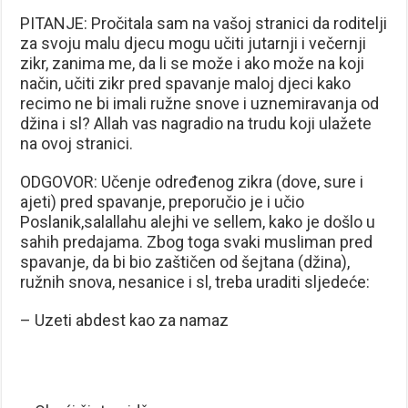
PITANJE: Pročitala sam na vašoj stranici da roditelji
za svoju malu djecu mogu učiti jutarnji i večernji
zikr, zanima me, da li se može i ako može na koji
način, učiti zikr pred spavanje maloj djeci kako
recimo ne bi imali ružne snove i uznemiravanja od
džina i sl? Allah vas nagradio na trudu koji ulažete
na ovoj stranici.
ODGOVOR: Učenje određenog zikra (dove, sure i
ajeti) pred spavanje, preporučio je i učio
Poslanik,salallahu alejhi ve sellem, kako je došlo u
sahih predajama. Zbog toga svaki musliman pred
spavanje, da bi bio zaštičen od šejtana (džina),
ružnih snova, nesanice i sl, treba uraditi sljedeće:
– Uzeti abdest kao za namaz