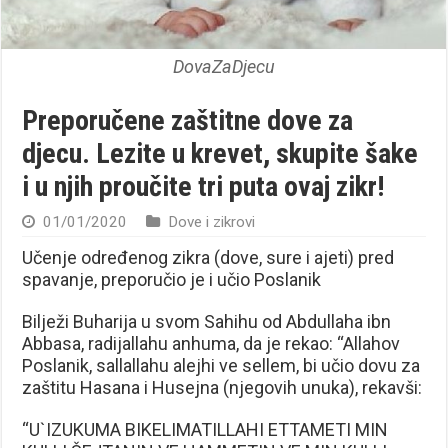
DovaZaDjecu
Preporučene zaštitne dove za
djecu. Lezite u krevet, skupite šake
i u njih proučite tri puta ovaj zikr!
01/01/2020
Dove i zikrovi
Učenje određenog zikra (dove, sure i ajeti) pred
spavanje, preporučio je i učio Poslanik
Bilježi Buharija u svom Sahihu od Abdullaha ibn
Abbasa, radijallahu anhuma, da je rekao: “Allahov
Poslanik, sallallahu alejhi ve sellem, bi učio dovu za
zaštitu Hasana i Husejna (njegovih unuka), rekavši:
“U`IZUKUMA BIKELIMATILLAHI ETTAMETI MIN