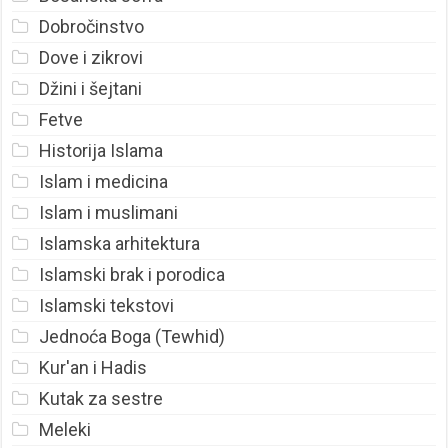
Dobročinstvo
Dove i zikrovi
Džini i šejtani
Fetve
Historija Islama
Islam i medicina
Islam i muslimani
Islamska arhitektura
Islamski brak i porodica
Islamski tekstovi
Jednoća Boga (Tewhid)
Kur'an i Hadis
Kutak za sestre
Meleki