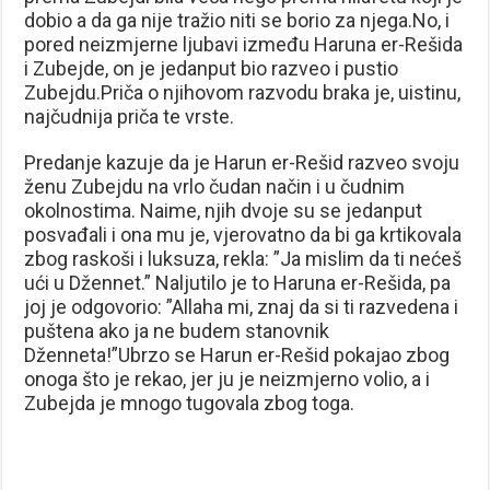
dobio a da ga nije tražio niti se borio za njega.No, i
pored neizmjerne ljubavi između Haruna er-Rešida
i Zubejde, on je jedanput bio razveo i pustio
Zubejdu.Priča o njihovom razvodu braka je, uistinu,
najčudnija priča te vrste.
Predanje kazuje da je Harun er-Rešid razveo svoju
ženu Zubejdu na vrlo čudan način i u čudnim
okolnostima. Naime, njih dvoje su se jedanput
posvađali i ona mu je, vjerovatno da bi ga krtikovala
zbog raskoši i luksuza, rekla: ”Ja mislim da ti nećeš
ući u Džennet.” Naljutilo je to Haruna er-Rešida, pa
joj je odgovorio: ”Allaha mi, znaj da si ti razvedena i
puštena ako ja ne budem stanovnik
Dženneta!”Ubrzo se Harun er-Rešid pokajao zbog
onoga što je rekao, jer ju je neizmjerno volio, a i
Zubejda je mnogo tugovala zbog toga.