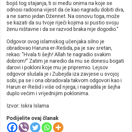
bojiš tog stajanja, ti si među onima na koje se
odnosi radosna vijest da će kao nagradu dobiti dva,
a ne samo jedan Džennet. Na osnovu toga, može
se kazati da su tvoje riječi kojima si pustio svoju
ženu ništavne i da se razvod braka nije dogodio.”
Odgovor ovog islamskog učenjaka silno je
obradovao Haruna er-Rešida, pa je sav sretan,
rekao: ”Hvala ti šejh! Allah te nagradio svakim
dobrom!” Zatim je naredio da mu se donesu bogati
darovi i pokloni koje mu je pripremio. Lejsov
odgovor slušala je i Zubejda iza zavjese u svojoj
sobi, pa se i ona obradovala takvom odgovori kao i
Harun er-Rešid i više od njega, i nagradila je šejha
duplo većim i vrijednijim poklonima.
Izvor: Iskra Islama
Podijelite ovaj članak