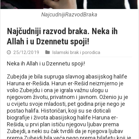
NajcudnijiRazvodBraka
Najčudniji razvod braka. Neka ih
Allah i u Dzennetu spoji!
25/12/2019
Islamski brak i porodica
Neka ih Allah i u Dzennetu spoji!
Zubejda je bila supruga slavnog abasijskog halife
Haruna er-Rešida. Harun er-Rešid neizmjerno je
volio Zubejdu i ona je igrala važnu ulogu u
njegovom životu, privatnom i javnom. Oženio ju je
u cvijetu svoje mladosti, pet godina prije nego je
postao halifa. Historičari, koji su se doticali
biografije i života abasijskog halife Haruna er-
Rešida, u prvi plan ističu njegovu ljubav prema
Zubejdi, a neki su čak tvrdili da je njegova ljubav
prema Zubejdi bila veća nego prema hilafetu koji je