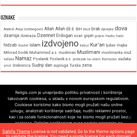
Oznake
dova
brak
Allah
Allah dž.š.
BiH
Alija Izetbegović
Abdest
blud
djevojka
Dzennet
Erdogan
dzamija
dzenaza
ezan
grijeh
hadis
grijesi
hadz
izdvojeno
Kur'an
hidzab
islam
majka
ljubav
ibadet
kabur
Muslimani
Milorad Dodik
Muhammed a.s.
musliman
muž
muslimanka
Namaz
Poslanik
Poslanik a.s.
sadaka
nafaka
prelazak na islam
Ramazan
Sudnji dan
zena
supruga
Srebrenica
Turska
smrt
Religis.com je unaprijedio politiku privatnosti i korištenja
takozvanih cookiesa, u skladu s novom europskom regulativom.
Cookiese koristimo kako bismo mogli pružati našu online
uslugu, analizirati korištenje sadržaja, nuditi reklamni prostor,
kao i za ostale funkcionalnosti koje ne bismo mogli pružati bez
cookiesa. Daljnjim korištenjem ovog portala pristajete na
korištenje cookiesa.
Sahifa Theme
License is not validated, Go to the theme options page
to validate the license, You need a single license for each domain