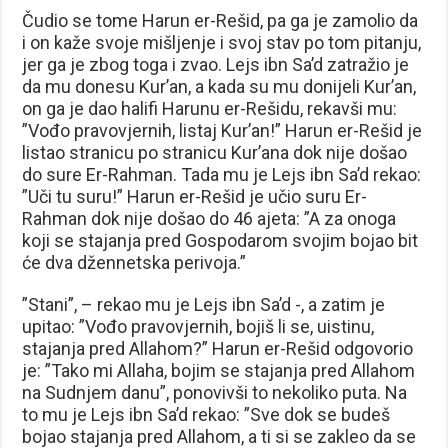
Čudio se tome Harun er-Rešid, pa ga je zamolio da
i on kaže svoje mišljenje i svoj stav po tom pitanju,
jer ga je zbog toga i zvao. Lejs ibn Sa’d zatražio je
da mu donesu Kur’an, a kada su mu donijeli Kur’an,
on ga je dao halifi Harunu er-Rešidu, rekavši mu:
”Vođo pravovjernih, listaj Kur’an!” Harun er-Rešid je
listao stranicu po stranicu Kur’ana dok nije došao
do sure Er-Rahman. Tada mu je Lejs ibn Sa’d rekao:
”Uči tu suru!” Harun er-Rešid je učio suru Er-
Rahman dok nije došao do 46 ajeta: ”A za onoga
koji se stajanja pred Gospodarom svojim bojao bit
će dva džennetska perivoja.”
”Stani”, – rekao mu je Lejs ibn Sa’d -, a zatim je
upitao: ”Vođo pravovjernih, bojiš li se, uistinu,
stajanja pred Allahom?” Harun er-Rešid odgovorio
je: ”Tako mi Allaha, bojim se stajanja pred Allahom
na Sudnjem danu”, ponovivši to nekoliko puta. Na
to mu je Lejs ibn Sa’d rekao: ”Sve dok se budeš
bojao stajanja pred Allahom, a ti si se zakleo da se