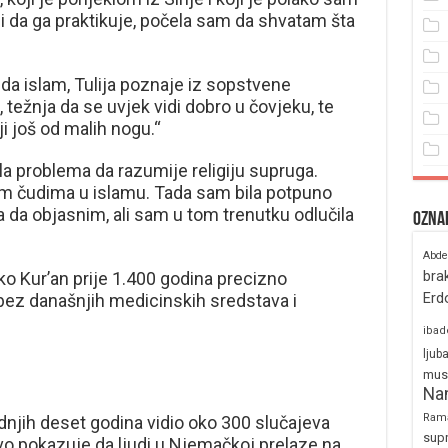
i da ga praktikuje, počela sam da shvatam šta
da islam, Tulija poznaje iz sopstvene
, težnja da se uvjek vidi dobro u čovjeku, te
lji još od malih nogu.“
la problema da razumije religiju supruga.
im čudima u islamu. Tada sam bila potpuno
 da objasnim, ali sam u tom trenutku odlučila
Ozna
Abde
bra
ako Kur’an prije 1.400 godina precizno
Erd
 bez današnjih medicinskih sredstava i
ibad
ljub
mus
Na
Ram
dnjih deset godina vidio oko 300 slučajeva
sup
o pokazuje da ljudi u Njemačkoj prelaze na