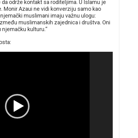
 da održe kontakt sa roditeljima. U Islamu je
lje. Monir Azaui ne vidi konverziju samo kao
vo njemački muslimani imaju važnu ulogu:
između muslimanskih zajednica i društva. Oni
 njemačku kulturu.“
osta: