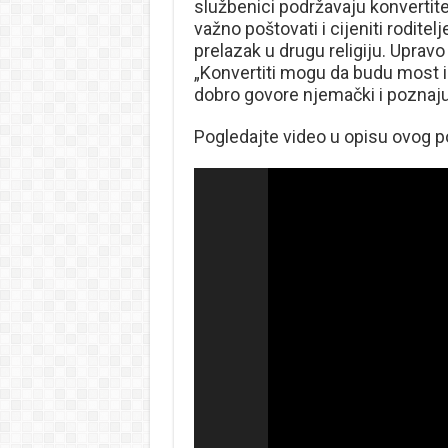
službenici podržavaju konvertite
važno poštovati i cijeniti rodite
prelazak u drugu religiju. Upra
„Konvertiti mogu da budu most 
dobro govore njemački i poznaju
Pogledajte video u opisu ovog p
Reproduktor
videozapisa