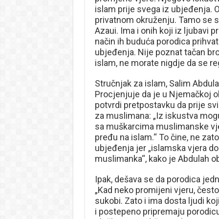
islam prije svega iz ubjeđenja. Od
privatnom okruženju. Tamo se stv
Azaui. Ima i onih koji iz ljubavi
način ih buduća porodica prihvata.
ubjeđenja. Nije poznat tačan bro
islam, ne morate nigdje da se reg
Stručnjak za islam, Salim Abdul
Procjenjuje da je u Njemačkoj o
potvrdi pretpostavku da prije sv
za muslimana: „Iz iskustva mogu
sa muškarcima muslimanske vjere
pređu na islam.“ To čine, ne zat
ubjeđenja jer „islamska vjera d
muslimanka“, kako je Abdulah ob
Ipak, dešava se da porodica jedn
„Kad neko promijeni vjeru, često 
sukobi. Zato i ima dosta ljudi ko
i postepeno pripremaju porodicu 