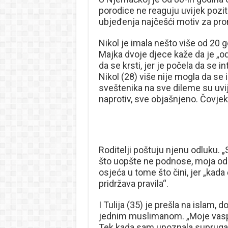
porodice ne reaguju uvijek pozit
ubjeđenja najčešći motiv za pro
Nikol je imala nešto više od 20 
Majka dvoje djece kaže da je „odra
da se krsti, jer je počela da se i
Nikol (28) više nije mogla da se
sveštenika na sve dileme su uvije
naprotiv, sve objašnjeno. Čovjek
Roditelji poštuju njenu odluku.
što uopšte ne podnose, moja odl
osjeća u tome što čini, jer „kada
pridržava pravila“.
I Tulija (35) je prešla na islam,
jednim muslimanom. „Moje vaspit
Tek kada sam upoznala supruga, ko