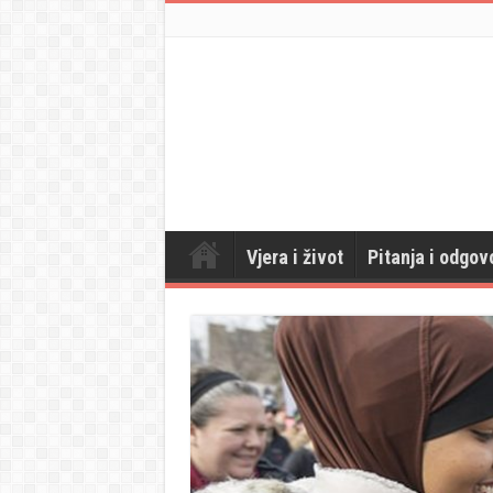
Vjera i život
Pitanja i odgov