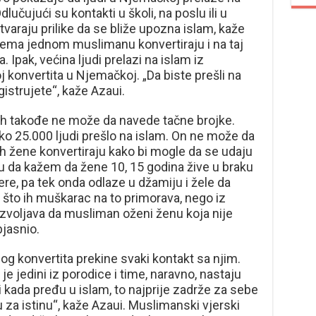
lučujući su kontakti u školi, na poslu ili u
araju prilike da se bliže upozna islam, kaže
 prema jednom muslimanu konvertiraju i na taj
 Ipak, većina ljudi prelazi na islam iz
j konvertita u Njemačkoj. „Da biste prešli na
istrujete“, kaže Azaui.
ah takođe ne može da navede tačne brojke.
ko 25.000 ljudi prešlo na islam. On ne može da
ih žene konvertiraju kako bi mogle da se udaju
 da kažem da žene 10, 15 godina žive u braku
, pa tek onda odlaze u džamiju i žele da
o što ih muškarac na to primorava, nego iz
ozvoljava da musliman oženi ženu koja nije
jasnio.
og konvertita prekine svaki kontakt sa njim.
je jedini iz porodice i time, naravno, nastaju
ji kada pređu u islam, to najprije zadrže za sebe
za istinu“, kaže Azaui. Muslimanski vjerski