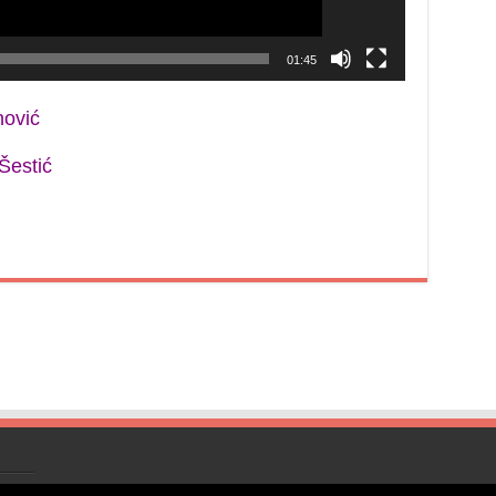
01:45
nović
Šestić