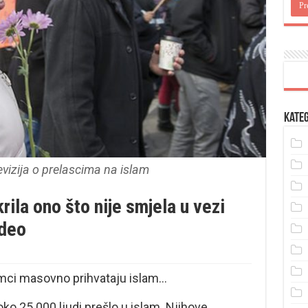
Kateg
vizija o prelascima na islam
rila ono što nije smjela u vezi
ideo
jemci masovno prihvataju islam…
ko 25.000 ljudi prešlo u islam. Njihove