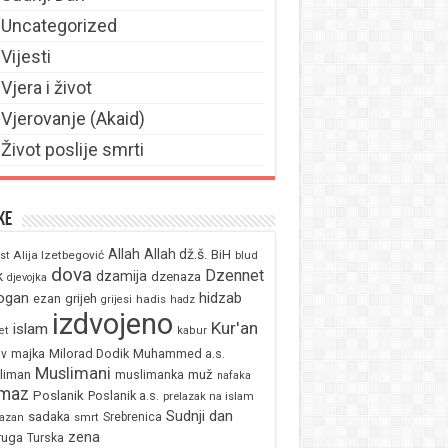
Uncategorized
Vijesti
Vjera i život
Vjerovanje (Akaid)
Život poslije smrti
ke
Allah
Allah dž.š.
BiH
Alija Izetbegović
st
blud
dova
Dzennet
k
dzamija
dzenaza
djevojka
ogan
hidzab
ezan
grijeh
hadis
grijesi
hadz
izdvojeno
Kur'an
islam
et
kabur
majka
Milorad Dodik
Muhammed a.s.
av
Muslimani
liman
muž
muslimanka
nafaka
maz
Poslanik
Poslanik a.s.
prelazak na islam
Sudnji dan
sadaka
Srebrenica
azan
smrt
zena
ruga
Turska