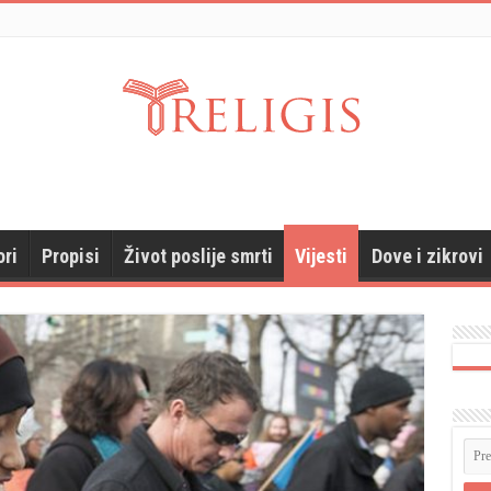
ori
Propisi
Život poslije smrti
Vijesti
Dove i zikrovi