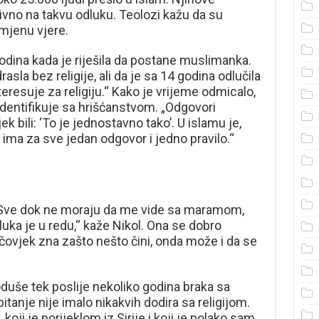
ivno na takvu odluku. Teolozi kažu da su
mjenu vjere.
godina kada je riješila da postane muslimanka.
sla bez religije, ali da je sa 14 godina odlučila
nteresuje za religiju.“ Kako je vrijeme odmicalo,
 identifikuje sa hrišćanstvom. „Odgovori
k bili: ‘To je jednostavno tako’. U islamu je,
 ima za sve jedan odgovor i jedno pravilo.“
 „Sve dok ne moraju da me vide sa maramom,
uka je u redu,“ kaže Nikol. Ona se dobro
 čovjek zna zašto nešto čini, onda može i da se
 doduše tek poslije nekoliko godina braka sa
anje nije imalo nikakvih dodira sa religijom.
ji je porijeklom iz Sirije i koji je polako sam