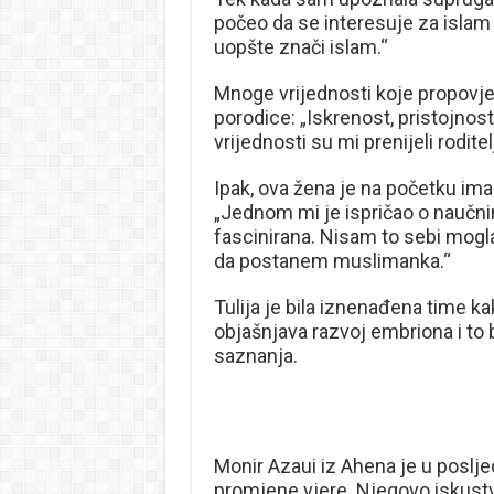
počeo da se interesuje za islam 
uopšte znači islam.“
Mnoge vrijednosti koje propovje
porodice: „Iskrenost, pristojnost
vrijednosti su mi prenijeli rodite
Ipak, ova žena je na početku ima
„Jednom mi je ispričao o naučn
fascinirana. Nisam to sebi mogla
da postanem muslimanka.“
Tulija je bila iznenađena time k
objašnjava razvoj embriona i to
saznanja.
Monir Azaui iz Ahena je u poslje
promjene vjere. Njegovo iskustv