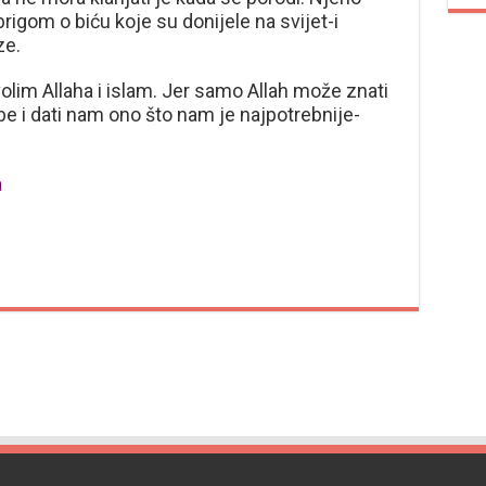
brigom o biću koje su donijele na svijet-i
ze.
olim Allaha i islam. Jer samo Allah može znati
be i dati nam ono što nam je najpotrebnije-
a