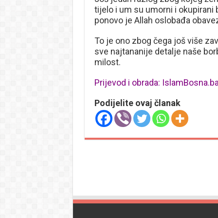
tijelo i um su umorni i okupirani 
ponovo je Allah oslobađa obave
To je ono zbog čega još više zav
sve najtananije detalje naše bor
milost.
Prijevod i obrada: IslamBosna.b
Podijelite ovaj članak