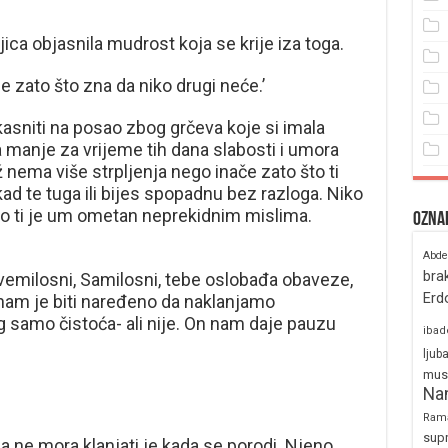
jica objasnila mudrost koja se krije iza toga.
e zato što zna da niko drugi neće.’
asniti na posao zbog grčeva koje si imala
a manje za vrijeme tih dana slabosti i umora
nema više strpljenja nego inače zato što ti
kad te tuga ili bijes spopadnu bez razloga. Niko
oliko ti je um ometan neprekidnim mislima.
Ozna
Abde
bra
 Svemilosni, Samilosni, tebe oslobađa obaveze,
Erd
 nam je biti naređeno da naklanjamo
 samo čistoća- ali nije. On nam daje pauzu
ibad
ljub
mus
Na
Ram
sup
 ne mora klanjati je kada se porodi. Njeno