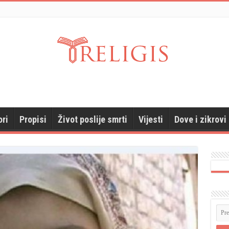
ori
Propisi
Život poslije smrti
Vijesti
Dove i zikrovi