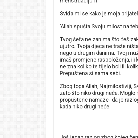
menstruacijom.
Sviđa mi se kako je moja prijatel
‘Allah spušta Svoju milost na teb
Tvog šefa ne zanima što ćeš zak
ujutro. Tvoja djeca ne traže ništ
nego u drugim danima. Tvoj muž 
imaš promjene raspoloženja, ili 
ne zna koliko te tijelo boli ili k
Prepuštena si sama sebi.
Zbog toga Allah, Najmilostiviji,
zato što niko drugi neće. Moglo
propuštene namaze- da je razlog
kada niko drugi neće.
Još jedan razlog zbog kojeg žena