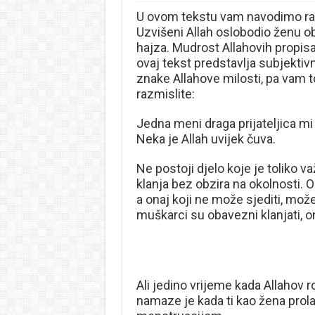
U ovom tekstu vam navodimo raz
Uzvišeni Allah oslobodio ženu o
hajza. Mudrost Allahovih propisa 
ovaj tekst predstavlja subjektivn
znake Allahove milosti, pa vam 
razmislite:
Jedna meni draga prijateljica mi 
Neka je Allah uvijek čuva.
Ne postoji djelo koje je toliko 
klanja bez obzira na okolnosti. O
a onaj koji ne može sjediti, može 
muškarci su obavezni klanjati, 
Ali jedino vrijeme kada Allahov r
namaze je kada ti kao žena pro