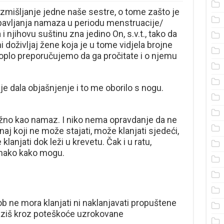
mišljanje jedne naše sestre, o tome zašto je
bavljanja namaza u periodu menstruacije/
i njihovu suštinu zna jedino On, s.v.t., tako da
i doživljaj žene koja je u tome vidjela brojne
toplo preporučujemo da ga pročitate i o njemu
je dala objašnjenje i to me oborilo s nogu.
važno kao namaz. I niko nema opravdanje da ne
naj koji ne može stajati, može klanjati sjedeći,
klanjati dok leži u krevetu. Čak i u ratu,
onako kako mogu.
ob ne mora klanjati ni naklanjavati propuštene
laziš kroz poteškoće uzrokovane