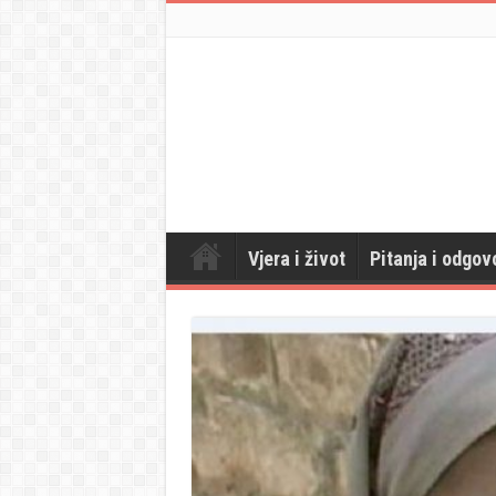
Vjera i život
Pitanja i odgov