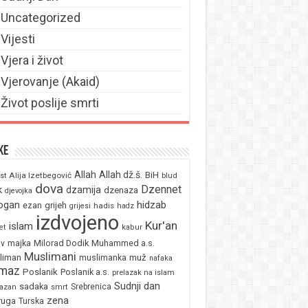
Uncategorized
Vijesti
Vjera i život
Vjerovanje (Akaid)
Život poslije smrti
ke
Allah
Allah dž.š.
BiH
Alija Izetbegović
st
blud
dova
Dzennet
k
dzamija
dzenaza
djevojka
ogan
hidzab
ezan
grijeh
hadis
grijesi
hadz
izdvojeno
Kur'an
islam
et
kabur
majka
Milorad Dodik
Muhammed a.s.
av
Muslimani
liman
muž
muslimanka
nafaka
maz
Poslanik
Poslanik a.s.
prelazak na islam
Sudnji dan
sadaka
Srebrenica
azan
smrt
zena
ruga
Turska