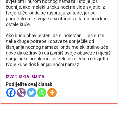
svjetlom i nurom noćnog namaza.I što je još
čudnije, ako meleki u toku noći ne vide svjetlo iz
tvoje kuće, onda se raspituju za tebe, jer su
primjetili da je tvoja kuća utonula u tamu noći kao i
ostale kuće.
Ako budu obaviješteni da si bolestan, ili da su te
neke druge potrebe i obaveze spriječile od
klanjanja noćnog namaza, onda meleki stalno uče
dove da ozdraviš i da izvršiš svoje obaveze i riješiš
dunjalučke probleme, jer žele da gledaju u svjetlo
tvoje kuće dok klanjaš noćni namaz.
Izvor: Iskra Islama
Podijelite ovaj članak