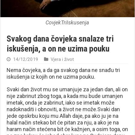
CovjekTriIskusenja
Svakog dana čovjeka snalaze tri
iskušenja, a on ne uzima pouku
14/12/2019
Vjera i život
Nema čovjeka, a da ga svakog dana ne snađu tri
iskušenja iz kojih on ne uzima pouku.
Svaki dan život mu se umanjuje za jedan dan, ali on
nije zabrinut zbog toga, a kada mu bude umanjen
imetak, onda je zabrinut, iako se imetak može
nadoknaditi i obnoviti, a život ne može.Svaki dan
jede opskrbu koju mu Allah daje, pa ako ju je na
halal način stekao bit će pitan za nju, a ako je na
haram način stećena bit će kažnjen, a osim toga, on