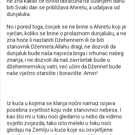
ne zna kakav će ishod obračuna na Sudnjem danu
biti.Svaki dan se približava Ahiretu, a udaljava od
dunjaluka.
No i pored toga, čovjek se ne brine o Ahiretu koji je
vječan, koliko se brine o prolaznom dunjaluku, a ne
zna hoće li nastaniti Džehennem ili će biti
stanovnik Dženneta.Allahu dragi, ne dozvoli da
dunjaluk bude naša najveća briga i vrhunac našeg
znanja, i ne dozvoli da naš završetak bude u
džehennemskoj vatri, već učini da Džennet bude
naše vječno stanište i boravište. Amin!
Iz kuća u kojima se klanja noćni namaz isijava
posebna svjetlost koju vide stanovnici nebesa. I
kao što mi u toku noći gledamo u nebo da vidimo
svjetlo zvijezda, tako isto meleki u toku noći
gledaju na Zemlju u kuće koje su osvjetljene