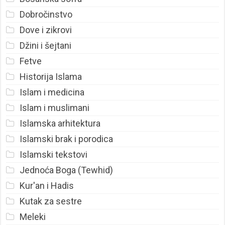
Dobročinstvo
Dove i zikrovi
Džini i šejtani
Fetve
Historija Islama
Islam i medicina
Islam i muslimani
Islamska arhitektura
Islamski brak i porodica
Islamski tekstovi
Jednoća Boga (Tewhid)
Kur'an i Hadis
Kutak za sestre
Meleki