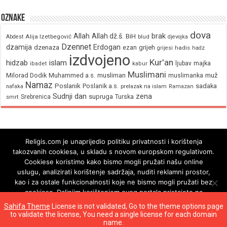
Oznake
dova
brak
Allah
Allah dž.š.
BiH
Alija Izetbegović
Abdest
blud
djevojka
Dzennet
Erdogan
dzamija
dzenaza
ezan
grijeh
hadis
grijesi
hadz
izdvojeno
Kur'an
hidzab
islam
majka
ljubav
ibadet
kabur
Muslimani
Milorad Dodik
Muhammed a.s.
musliman
muž
muslimanka
Namaz
Poslanik
Poslanik a.s.
sadaka
nafaka
prelazak na islam
Ramazan
Sudnji dan
zena
supruga
Srebrenica
Turska
smrt
Religis.com je unaprijedio politiku privatnosti i korištenja
takozvanih cookiesa, u skladu s novom europskom regulativom.
Cookiese koristimo kako bismo mogli pružati našu online
uslugu, analizirati korištenje sadržaja, nuditi reklamni prostor,
kao i za ostale funkcionalnosti koje ne bismo mogli pružati bez
cookiesa. Daljnjim korištenjem ovog portala pristajete na
korištenje cookiesa.
Sahifa Theme
License is not validated, Go to the theme options page
to validate the license, You need a single license for each domain
Ok
© Copyright 2026, All Rights Reserved
name.