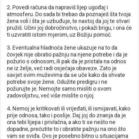
2. Povedi računa da napraviš lijep ugođaj i
atmosferu. Do sada bi trebao da poznaješ šta tvoja
žena voli i šta je uzbuđuje, te nastoj da joj te stvari
pružiš. Učini joj dobročinstvo, i pokaži brigu, i ona će
ti uzvratiti istom mjerom, uz Božiju pomoć.
3. Eventualna hladnoća žene ukazuje na to da
čovjek nije obratio pažnju na njene potrebe i da je
požurio s odnosom, ili pak da je pristala na odnos
ne iz želje, već radi osjećaja obaveze. Zato je
savjet svim muževima da se uče kako da shvate
potrebe svoje žene. Odužite predigru i ne
požurujte je. Nemojte samo misliti o svom
zadovoljstvu, već više mislite o njoj.
4. Nemoj je kritikovati ili vrijeđati, ili ismijavati, kako
prije odnosa, tako i poslije. Daj joj do znanja da je
ona tebi lijepa i privlačna, a ako ti se nešto ne
dopadne, prećutite to i obratite pažnju na ono što
vam se sviđa. Ovo je posebno bitno u situacijama