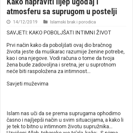
Kako napraviti lijep ugođaj i
atmosferu sa suprugom u postelji
14/12/2019
Islamski brak i porodica
SAVJETI: KAKO POBOLJŠATI INTIMNI ŽIVOT
Prvi način kako da poboljšati ovaj dio bračnog
života jeste da muškarac razumije ženine potrebe,
kao i ona njegove. Vodi računa o tome da tvoja
žena bude zadovoljna i sretna, jer u suprotnom
neće biti raspoložena za intimnost…
Savjeti muževima
Islam nas uči da se prema suprugama ophodimo
časno i najljepši način u svim situacijama, a kako li
je tek to bitno u intimnom životu supružnika…
Uzvišeni Allah, tebareke we te’ala, kaže: „S njima