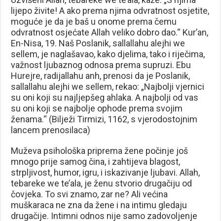
lijepo živite! A ako prema njima odvratnost osjetite,
moguće je da je baš u onome prema čemu
odvratnost osjećate Allah veliko dobro dao.“ Kur’an,
En-Nisa, 19. Naš Poslanik, sallallahu alejhi we
sellem, je naglašavao, kako djelima, tako i riječima,
važnost ljubaznog odnosa prema supruzi. Ebu
Hurejre, radijallahu anh, prenosi da je Poslanik,
sallallahu alejhi we sellem, rekao: „Najbolji vjernici
su oni koji su najljepšeg ahlaka. A najbolji od vas
su oni koji se najbolje ophode prema svojim
ženama.“ (Bilježi Tirmizi, 1162, s vjerodostojnim
lancem prenosilaca)
Muževa psihološka priprema žene počinje još
mnogo prije samog čina, i zahtijeva blagost,
strpljivost, humor, igru, i iskazivanje ljubavi. Allah,
tebareke we te’ala, je ženu stvorio drugačiju od
čovjeka. To svi znamo, zar ne? Ali većina
muškaraca ne zna da žene i na intimu gledaju
drugačije. Intimni odnos nije samo zadovoljenje