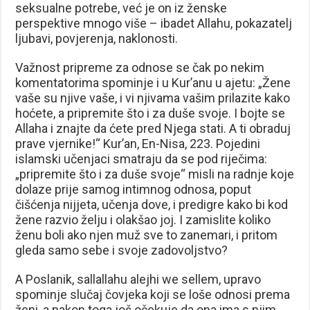
seksualne potrebe, već je on iz ženske
perspektive mnogo više – ibadet Allahu, pokazatelj
ljubavi, povjerenja, naklonosti.
Važnost pripreme za odnose se čak po nekim
komentatorima spominje i u Kur’anu u ajetu: „Žene
vaše su njive vaše, i vi njivama vašim prilazite kako
hoćete, a pripremite što i za duše svoje. I bojte se
Allaha i znajte da ćete pred Njega stati. A ti obraduj
prave vjernike!“ Kur’an, En-Nisa, 223. Pojedini
islamski učenjaci smatraju da se pod riječima:
„pripremite što i za duše svoje“ misli na radnje koje
dolaze prije samog intimnog odnosa, poput
čišćenja nijjeta, učenja dove, i predigre kako bi kod
žene razvio želju i olakšao joj. I zamislite koliko
ženu boli ako njen muž sve to zanemari, i pritom
gleda samo sebe i svoje zadovoljstvo?
A Poslanik, sallallahu alejhi we sellem, upravo
spominje slučaj čovjeka koji se loše odnosi prema
ženi, a nakon toga još očekuje da ona ima s njim