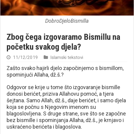
DobroDjeloBismilla
Zbog čega izgovaramo Bismillu na
početku svakog djela?
11/12/2019
Islamski tekstovi
Zašto svako hajirli djelo započinjemo s bismillom,
spominjući Allaha, dž.š.?
Odgovor se krije u tome što izgovaranje bismille
donosi berićet, priziva Allahovu pomoć, a tjera
šejtana. Samo Allah, dž.š., daje berićet, i samo djela
koja se počnu s Njegovim imenom su
blagoslovljena. S druge strane, sve što se započne
bez bismille i spominjanja Allaha, dž.š., je krnjavo i
uskraćeno berićeta i blagoslova.