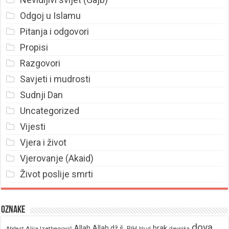
Odgoj u Islamu
Pitanja i odgovori
Propisi
Razgovori
Savjeti i mudrosti
Sudnji Dan
Uncategorized
Vijesti
Vjera i život
Vjerovanje (Akaid)
Život poslije smrti
Oznake
dova
brak
Allah
Allah dž.š.
BiH
Alija Izetbegović
Abdest
blud
djevojka