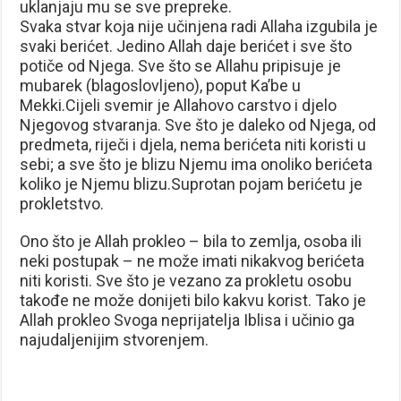
uklanjaju mu se sve prepreke.
Svaka stvar koja nije učinjena radi Allaha izgubila je
svaki berićet. Jedino Allah daje berićet i sve što
potiče od Njega. Sve što se Allahu pripisuje je
mubarek (blagoslovljeno), poput Ka’be u
Mekki.Cijeli svemir je Allahovo carstvo i djelo
Njegovog stvaranja. Sve što je daleko od Njega, od
predmeta, riječi i djela, nema berićeta niti koristi u
sebi; a sve što je blizu Njemu ima onoliko berićeta
koliko je Njemu blizu.Suprotan pojam berićetu je
prokletstvo.
Ono što je Allah prokleo – bila to zemlja, osoba ili
neki postupak – ne može imati nikakvog berićeta
niti koristi. Sve što je vezano za prokletu osobu
takođe ne može donijeti bilo kakvu korist. Tako je
Allah prokleo Svoga neprijatelja Iblisa i učinio ga
najudaljenijim stvorenjem.