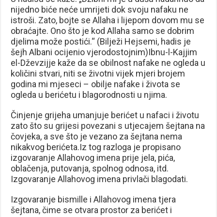
nijedno biće neće umrijeti dok svoju nafaku ne
istroši. Zato, bojte se Allaha i lijepom dovom mu se
obraćajte. Ono što je kod Allaha samo se dobrim
djelima može postići.“ (Bilježi Hejsemi, hadis je
šejh Albani ocijenio vjerodostojnim)Ibnu-l-Kajjim
el-Dževzijje kaže da se obilnost nafake ne ogleda u
količini stvari, niti se životni vijek mjeri brojem
godina mi mjeseci – obilje nafake i života se
ogleda u berićetu i blagorodnosti u njima.
Činjenje grijeha umanjuje berićet u nafaci i životu
zato što su grijesi povezani s utjecajem šejtana na
čovjeka, a sve što je vezano za šejtana nema
nikakvog berićeta.Iz tog razloga je propisano
izgovaranje Allahovog imena prije jela, pića,
oblačenja, putovanja, spolnog odnosa, itd.
Izgovaranje Allahovog imena privlači blagodati.
Izgovaranje bismille i Allahovog imena tjera
šejtana, čime se otvara prostor za berićet i