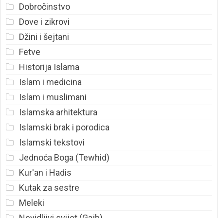
Dobročinstvo
Dove i zikrovi
Džini i šejtani
Fetve
Historija Islama
Islam i medicina
Islam i muslimani
Islamska arhitektura
Islamski brak i porodica
Islamski tekstovi
Jednoća Boga (Tewhid)
Kur'an i Hadis
Kutak za sestre
Meleki
Nevidljivi svijet (Gajb)