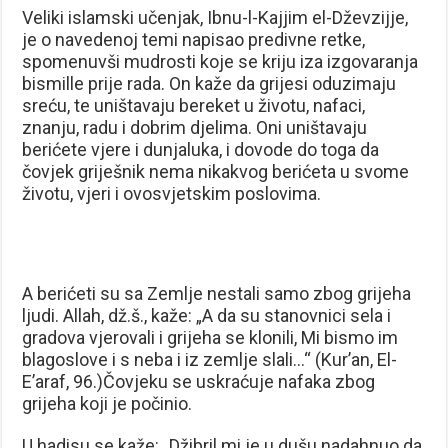
Veliki islamski učenjak, Ibnu-l-Kajjim el-Dževzijje,
je o navedenoj temi napisao predivne retke,
spomenuvši mudrosti koje se kriju iza izgovaranja
bismille prije rada. On kaže da grijesi oduzimaju
sreću, te uništavaju bereket u životu, nafaci,
znanju, radu i dobrim djelima. Oni uništavaju
berićete vjere i dunjaluka, i dovode do toga da
čovjek griješnik nema nikakvog berićeta u svome
životu, vjeri i ovosvjetskim poslovima.
A berićeti su sa Zemlje nestali samo zbog grijeha
ljudi. Allah, dž.š., kaže: „A da su stanovnici sela i
gradova vjerovali i grijeha se klonili, Mi bismo im
blagoslove i s neba i iz zemlje slali…“ (Kur’an, El-
E’araf, 96.)Čovjeku se uskraćuje nafaka zbog
grijeha koji je počinio.
U hadisu se kaže: „Džibril mi je u dušu nadahnuo da