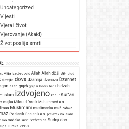
Uncategorized
Vijesti
Vjera i život
Vjerovanje (Akaid)
Život poslije smrti
ke
Allah
Allah dž.š.
BiH
Alija Izetbegović
st
blud
dova
Dzennet
k
dzamija
dzenaza
djevojka
ogan
hidzab
ezan
grijeh
hadis
grijesi
hadz
izdvojeno
Kur'an
islam
et
kabur
majka
Milorad Dodik
Muhammed a.s.
av
Muslimani
liman
muž
muslimanka
nafaka
maz
Poslanik
Poslanik a.s.
prelazak na islam
Sudnji dan
sadaka
Srebrenica
azan
smrt
zena
ruga
Turska