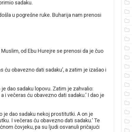
 primio sadaku.
e došla u pogrešne ruke. Buharija nam prenosi
i Muslim, od Ebu Hurejre se prenosi da je čuo
s ću obavezno dati sadaku’, a zatim je izašao i
o je dao sadaku lopovu. Zatim je zahvalio:
, a i večeras ću obavezno dati sadaku.’ I dao je
ko je dao sadaku nekoj prostitutki. A on je
itutku. I večeras ću obavezno dati sadaku.’ Te
nom čovjeku, pa su ljudi osvanuli pričajući