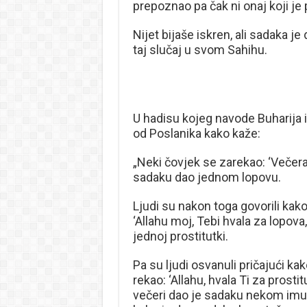
prepoznao pa čak ni onaj koji je
Nijet bijaše iskren, ali sadaka j
taj slučaj u svom Sahihu.
U hadisu kojeg navode Buharija 
od Poslanika kako kaže:
„Neki čovjek se zarekao: ‘Večera
sadaku dao jednom lopovu.
Ljudi su nakon toga govorili kak
‘Allahu moj, Tebi hvala za lopova
jednoj prostitutki.
Pa su ljudi osvanuli pričajući ka
rekao: ‘Allahu, hvala Ti za prost
večeri dao je sadaku nekom imuć