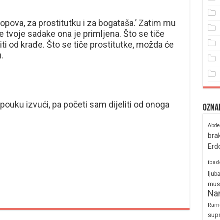
a lopova, za prostitutku i za bogataša.’ Zatim mu
če tvoje sadake ona je primljena. Što se tiče
ti od krađe. Što se tiče prostitutke, možda će
.
pouku izvući, pa početi sam dijeliti od onoga
Ozna
Abde
bra
Erd
ibad
ljub
mus
Na
Ram
sup