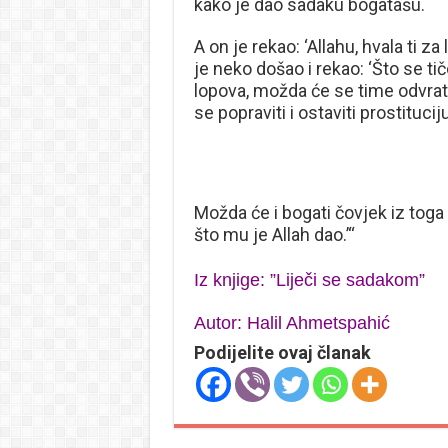
kako je dao sadaku bogatašu.
A on je rekao: ‘Allahu, hvala ti z
je neko došao i rekao: ‘Što se ti
lopova, možda će se time odvrati
se popraviti i ostaviti prostituciju
Možda će i bogati čovjek iz toga 
što mu je Allah dao.’“
Iz knjige: ”Liječi se sadakom”
Autor: Halil Ahmetspahić
Podijelite ovaj članak