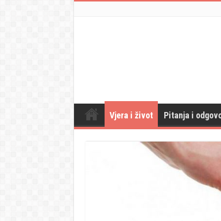
Vjera i život
Pitanja i odgovo