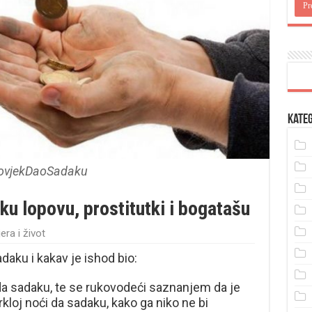
Kateg
ovjekDaoSadaku
ku lopovu, prostitutki i bogatašu
era i život
daku i kakav je ishod bio:
da sadaku, te se rukovodeći saznanjem da je
rkloj noći da sadaku, kako ga niko ne bi