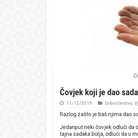
C
Čovjek koji je dao sada
11/12/2019
Dobročinstvo
,
Vj
Razlog zašto je baš njima dao sa
Jedanput neki čovjek odluči da 
tajna sadaka bolja, odluči da u m