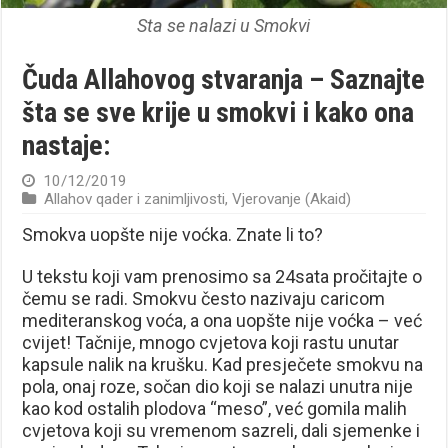
Sta se nalazi u Smokvi
Čuda Allahovog stvaranja – Saznajte
šta se sve krije u smokvi i kako ona
nastaje:
10/12/2019
Allahov qader i zanimljivosti
,
Vjerovanje (Akaid)
Smokva uopšte nije voćka. Znate li to?
U tekstu koji vam prenosimo sa 24sata pročitajte o
čemu se radi. Smokvu često nazivaju caricom
mediteranskog voća, a ona uopšte nije voćka – već
cvijet! Tačnije, mnogo cvjetova koji rastu unutar
kapsule nalik na krušku. Kad presječete smokvu na
pola, onaj roze, sočan dio koji se nalazi unutra nije
kao kod ostalih plodova “meso”, već gomila malih
cvjetova koji su vremenom sazreli, dali sjemenke i