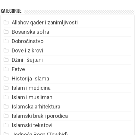
Kategorije
Allahov qader i zanimljivosti
Bosanska sofra
Dobročinstvo
Dove i zikrovi
Džini i šejtani
Fetve
Historija Islama
Islam i medicina
Islam i muslimani
Islamska arhitektura
Islamski brak i porodica
Islamski tekstovi
Jednoća Boga (Tewhid)