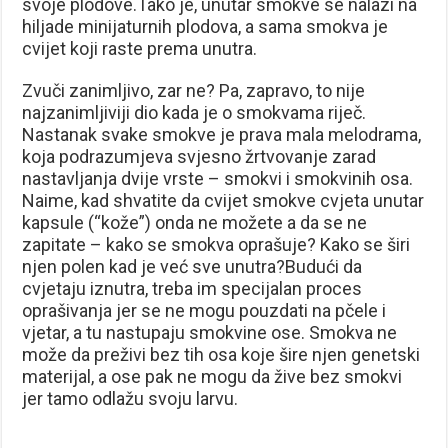
svoje plodove.Tako je, unutar smokve se nalazi na
hiljade minijaturnih plodova, a sama smokva je
cvijet koji raste prema unutra.
Zvuči zanimljivo, zar ne? Pa, zapravo, to nije
najzanimljiviji dio kada je o smokvama riječ.
Nastanak svake smokve je prava mala melodrama,
koja podrazumjeva svjesno žrtvovanje zarad
nastavljanja dvije vrste – smokvi i smokvinih osa.
Naime, kad shvatite da cvijet smokve cvjeta unutar
kapsule (“kože”) onda ne možete a da se ne
zapitate – kako se smokva oprašuje? Kako se širi
njen polen kad je već sve unutra?Budući da
cvjetaju iznutra, treba im specijalan proces
oprašivanja jer se ne mogu pouzdati na pčele i
vjetar, a tu nastupaju smokvine ose. Smokva ne
može da preživi bez tih osa koje šire njen genetski
materijal, a ose pak ne mogu da žive bez smokvi
jer tamo odlažu svoju larvu.