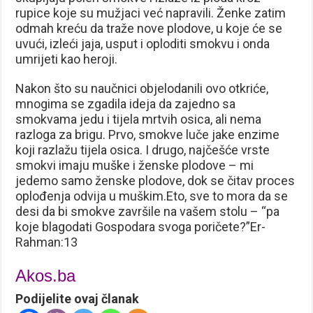
rupice koje su mužjaci već napravili. Ženke zatim
odmah kreću da traže nove plodove, u koje će se
uvući, izleći jaja, usput i oploditi smokvu i onda
umrijeti kao heroji.
Nakon što su naučnici objelodanili ovo otkriće,
mnogima se zgadila ideja da zajedno sa
smokvama jedu i tijela mrtvih osica, ali nema
razloga za brigu. Prvo, smokve luče jake enzime
koji razlažu tijela osica. I drugo, najčešće vrste
smokvi imaju muške i ženske plodove – mi
jedemo samo ženske plodove, dok se čitav proces
oplođenja odvija u muškim.Eto, sve to mora da se
desi da bi smokve završile na vašem stolu – “pa
koje blagodati Gospodara svoga poričete?”Er-
Rahman:13
Akos.ba
Podijelite ovaj članak