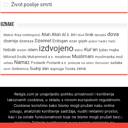
Život poslije smrti
Oznake
dova
brak
Allah
Allah dž.š.
BiH
Alija Izetbegović
Abdest
blud
djevojka
Dzennet
Erdogan
dzamija
dzenaza
ezan
grijeh
hadis
grijesi
hadz
izdvojeno
Kur'an
hidzab
islam
majka
ljubav
ibadet
kabur
Muslimani
Milorad Dodik
Muhammed a.s.
musliman
muž
muslimanka
Namaz
Poslanik
Poslanik a.s.
sadaka
nafaka
prelazak na islam
Ramazan
Sudnji dan
zena
supruga
Srebrenica
Turska
smrt
Religis.com je unaprijedio politiku privatnosti i korištenja
takozvanih cookiesa, u skladu s novom europskom regulativom.
Cookiese koristimo kako bismo mogli pružati našu online
uslugu, analizirati korištenje sadržaja, nuditi reklamni prostor,
kao i za ostale funkcionalnosti koje ne bismo mogli pružati bez
cookiesa. Daljnjim korištenjem ovog portala pristajete na