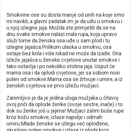
Smokvine ose su dosta manje od onih na koje smo
mi navikli, a glavni zadatak im je da uđu u smokvu i
u njoj izlegne jaja. Možda ste primjetili da se na
dnu svake smokve nalazi mala rupa, koja upravo
služi tome da ženska osa uđe u sam plod i tu
izlegne jajašca.Prilikom ulaska u smokvu, osa
ostaje bez krila i više nikad ne može da izađe. Ona
izleže jajašca u ženske cvjetove unutar smokve i
tako ostavlja i po nekoliko stotina jaja. Usput će
mama osa i da oplodi cvjetove, jer sa sobom nosi
polen od smokve.Mama osa se žrtvuje i umire, a iz
ženskih cvjetova se prvo izležu mužjaci.
Zanimljivo je da je jedina uloga mužjaka u čitavoj
ovoj priči da oplode ženke (svoje sestre, inače) i to
dok su ženke još u jajima! Mužjaci zatim buše rupe
kroz kožu smokve, izlaze napolje i odmah
umiru.Mlade ženske se izlegu već oplođene,
skupljaju polen smokve i izlaze iz ploda kroz