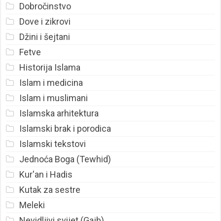
Dobročinstvo
Dove i zikrovi
Džini i šejtani
Fetve
Historija Islama
Islam i medicina
Islam i muslimani
Islamska arhitektura
Islamski brak i porodica
Islamski tekstovi
Jednoća Boga (Tewhid)
Kur'an i Hadis
Kutak za sestre
Meleki
Nevidljivi svijet (Gajb)