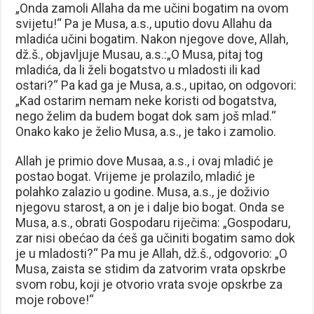
„Onda zamoli Allaha da me učini bogatim na ovom
svijetu!“ Pa je Musa, a.s., uputio dovu Allahu da
mladića učini bogatim. Nakon njegove dove, Allah,
dž.š., objavljuje Musau, a.s.:„O Musa, pitaj tog
mladića, da li želi bogatstvo u mladosti ili kad
ostari?“ Pa kad ga je Musa, a.s., upitao, on odgovori:
„Kad ostarim nemam neke koristi od bogatstva,
nego želim da budem bogat dok sam još mlad.“
Onako kako je želio Musa, a.s., je tako i zamolio.
Allah je primio dove Musaa, a.s., i ovaj mladić je
postao bogat. Vrijeme je prolazilo, mladić je
polahko zalazio u godine. Musa, a.s., je doživio
njegovu starost, a on je i dalje bio bogat. Onda se
Musa, a.s., obrati Gospodaru riječima: „Gospodaru,
zar nisi obećao da ćeš ga učiniti bogatim samo dok
je u mladosti?“ Pa mu je Allah, dž.š., odgovorio: „O
Musa, zaista se stidim da zatvorim vrata opskrbe
svom robu, koji je otvorio vrata svoje opskrbe za
moje robove!“