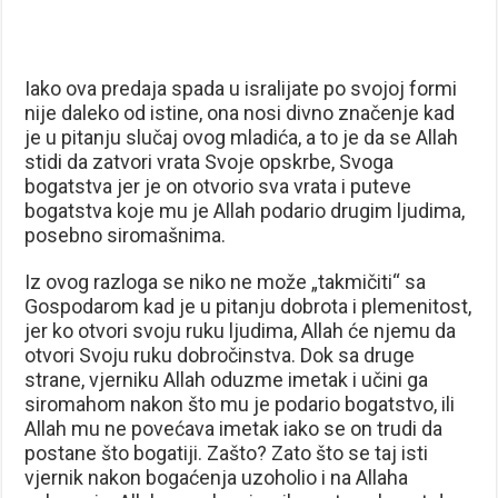
Iako ova predaja spada u isralijate po svojoj formi
nije daleko od istine, ona nosi divno značenje kad
je u pitanju slučaj ovog mladića, a to je da se Allah
stidi da zatvori vrata Svoje opskrbe, Svoga
bogatstva jer je on otvorio sva vrata i puteve
bogatstva koje mu je Allah podario drugim ljudima,
posebno siromašnima.
Iz ovog razloga se niko ne može „takmičiti“ sa
Gospodarom kad je u pitanju dobrota i plemenitost,
jer ko otvori svoju ruku ljudima, Allah će njemu da
otvori Svoju ruku dobročinstva. Dok sa druge
strane, vjerniku Allah oduzme imetak i učini ga
siromahom nakon što mu je podario bogatstvo, ili
Allah mu ne povećava imetak iako se on trudi da
postane što bogatiji. Zašto? Zato što se taj isti
vjernik nakon bogaćenja uzoholio i na Allaha