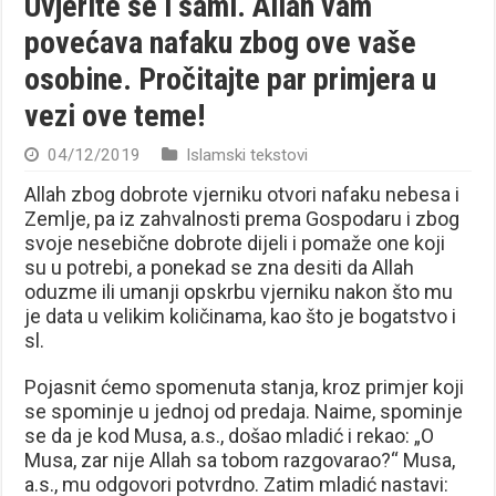
Uvjerite se i sami. Allah vam
povećava nafaku zbog ove vaše
osobine. Pročitajte par primjera u
vezi ove teme!
04/12/2019
Islamski tekstovi
Allah zbog dobrote vjerniku otvori nafaku nebesa i
Zemlje, pa iz zahvalnosti prema Gospodaru i zbog
svoje nesebične dobrote dijeli i pomaže one koji
su u potrebi, a ponekad se zna desiti da Allah
oduzme ili umanji opskrbu vjerniku nakon što mu
je data u velikim količinama, kao što je bogatstvo i
sl.
Pojasnit ćemo spomenuta stanja, kroz primjer koji
se spominje u jednoj od predaja. Naime, spominje
se da je kod Musa, a.s., došao mladić i rekao: „O
Musa, zar nije Allah sa tobom razgovarao?“ Musa,
a.s., mu odgovori potvrdno. Zatim mladić nastavi: