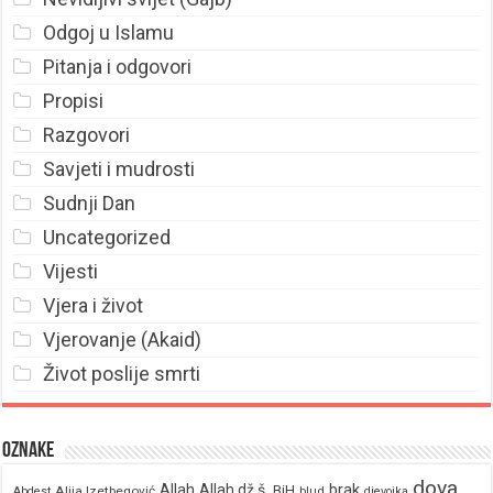
Odgoj u Islamu
Pitanja i odgovori
Propisi
Razgovori
Savjeti i mudrosti
Sudnji Dan
Uncategorized
Vijesti
Vjera i život
Vjerovanje (Akaid)
Život poslije smrti
Oznake
dova
brak
Allah
Allah dž.š.
BiH
Alija Izetbegović
Abdest
blud
djevojka