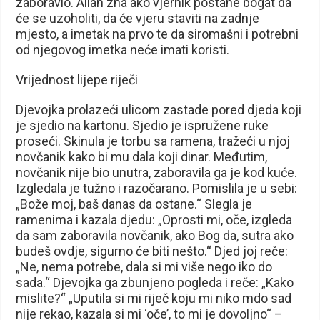
zaboravio. Allah zna ako vjernik postane bogat da
će se uzoholiti, da će vjeru staviti na zadnje
mjesto, a imetak na prvo te da siromašni i potrebni
od njegovog imetka neće imati koristi.
Vrijednost lijepe riječi
Djevojka prolazeći ulicom zastade pored djeda koji
je sjedio na kartonu. Sjedio je ispružene ruke
proseći. Skinula je torbu sa ramena, tražeći u njoj
novčanik kako bi mu dala koji dinar. Međutim,
novčanik nije bio unutra, zaboravila ga je kod kuće.
Izgledala je tužno i razočarano. Pomislila je u sebi:
„Bože moj, baš danas da ostane.“ Slegla je
ramenima i kazala djedu: „Oprosti mi, oče, izgleda
da sam zaboravila novčanik, ako Bog da, sutra ako
budeš ovdje, sigurno će biti nešto.“ Djed joj reče:
„Ne, nema potrebe, dala si mi više nego iko do
sada.“ Djevojka ga zbunjeno pogleda i reče: „Kako
mislite?“ „Uputila si mi riječ koju mi niko mdo sad
nije rekao, kazala si mi ‘oče’, to mi je dovoljno“ –