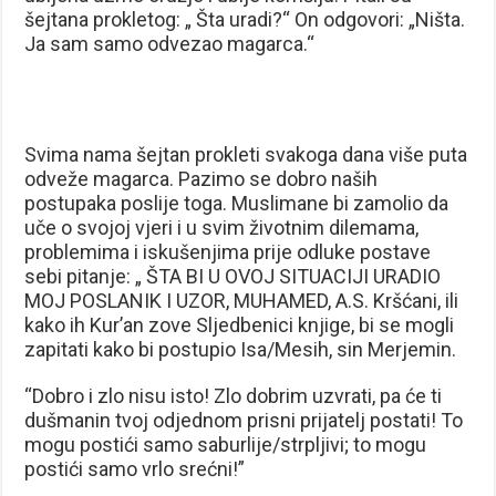
šejtana prokletog: „ Šta uradi?“ On odgovori: „Ništa.
Ja sam samo odvezao magarca.“
Svima nama šejtan prokleti svakoga dana više puta
odveže magarca. Pazimo se dobro naših
postupaka poslije toga. Muslimane bi zamolio da
uče o svojoj vjeri i u svim životnim dilemama,
problemima i iskušenjima prije odluke postave
sebi pitanje: „ ŠTA BI U OVOJ SITUACIJI URADIO
MOJ POSLANIK I UZOR, MUHAMED, A.S. Kršćani, ili
kako ih Kur’an zove Sljedbenici knjige, bi se mogli
zapitati kako bi postupio Isa/Mesih, sin Merjemin.
“Dobro i zlo nisu isto! Zlo dobrim uzvrati, pa će ti
dušmanin tvoj odjednom prisni prijatelj postati! To
mogu postići samo saburlije/strpljivi; to mogu
postići samo vrlo srećni!”