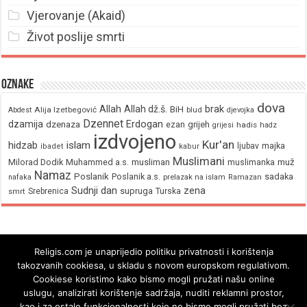
Vjerovanje (Akaid)
Život poslije smrti
Oznake
dova
brak
Allah
Allah dž.š.
BiH
Alija Izetbegović
Abdest
blud
djevojka
Dzennet
Erdogan
dzamija
dzenaza
ezan
grijeh
hadis
grijesi
hadz
izdvojeno
Kur'an
hidzab
islam
majka
ljubav
ibadet
kabur
Muslimani
Milorad Dodik
Muhammed a.s.
musliman
muž
muslimanka
Namaz
Poslanik
Poslanik a.s.
sadaka
nafaka
prelazak na islam
Ramazan
Sudnji dan
zena
supruga
Srebrenica
Turska
smrt
Religis.com je unaprijedio politiku privatnosti i korištenja
takozvanih cookiesa, u skladu s novom europskom regulativom.
Cookiese koristimo kako bismo mogli pružati našu online
uslugu, analizirati korištenje sadržaja, nuditi reklamni prostor,
kao i za ostale funkcionalnosti koje ne bismo mogli pružati bez