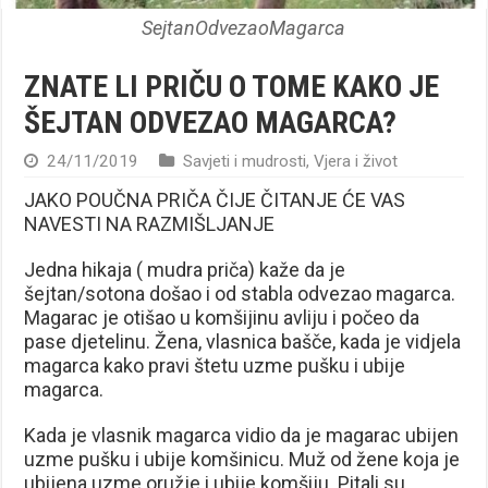
SejtanOdvezaoMagarca
ZNATE LI PRIČU O TOME KAKO JE
ŠEJTAN ODVEZAO MAGARCA?
24/11/2019
Savjeti i mudrosti
,
Vjera i život
JAKO POUČNA PRIČA ČIJE ČITANJE ĆE VAS
NAVESTI NA RAZMIŠLJANJE
Jedna hikaja ( mudra priča) kaže da je
šejtan/sotona došao i od stabla odvezao magarca.
Magarac je otišao u komšijinu avliju i počeo da
pase djetelinu. Žena, vlasnica bašče, kada je vidjela
magarca kako pravi štetu uzme pušku i ubije
magarca.
Kada je vlasnik magarca vidio da je magarac ubijen
uzme pušku i ubije komšinicu. Muž od žene koja je
ubijena uzme oružje i ubije komšiju. Pitali su