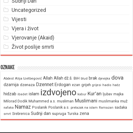
Sudnji Dan
Uncategorized
Vijesti
Vjera i život
Vjerovanje (Akaid)
Život poslije smrti
Oznake
dova
brak
Allah
Allah dž.š.
BiH
Alija Izetbegović
Abdest
blud
djevojka
Dzennet
Erdogan
dzamija
dzenaza
ezan
grijeh
hadis
grijesi
hadz
izdvojeno
Kur'an
hidzab
islam
majka
ljubav
ibadet
kabur
Muslimani
Milorad Dodik
Muhammed a.s.
musliman
muž
muslimanka
Namaz
Poslanik
Poslanik a.s.
sadaka
nafaka
prelazak na islam
Ramazan
Sudnji dan
zena
supruga
Srebrenica
Turska
smrt