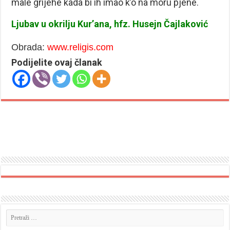
male grijehe kada bi ih imao k’o na moru pjene.
Ljubav u okrilju Kur’ana, hfz. Husejn Čajlaković
Obrada:
www.religis.com
Podijelite ovaj članak