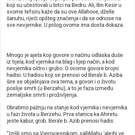
koji su učestovali u bitci na Bedru. Ali, Ibn Kesir u
svome tefsiru kaže da su ove Allahove, dželle
šanuhu, riječi opšteg značenja i da se odnose na
sve nevjernike. U prilog ovome ima dosta dokaza.
Mnogo je ajeta koji govore o načinu odlaska duše
iz tijela, kod vjernika na blag i lijep način, a kod
nevjernika oštro i grubo. O ovome govore brojni
hadisi. U hadisu koji se prenosi od Bera’e b. Aziba
šire se objašnjava ova tema, a govori i o životu
poslije smrti (u Berzahu), a to je faza između
zemaljske smrti i proživljenja.
Obratimo pažnju na stanje kod vjernika i nevjernika
u fazi života u Berzehu. Prva stanica ka Ahiretu
jeste kabur, grob. Bera’e b. Azib prenosi hadis:
“Izišli smo sa Vjerovjesnikom, sallAllahu ‘alejhi ve