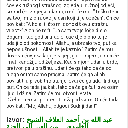
čovjek ružnog i strašnog izgleda, u ružnoj odjeći,
smrad će iz njega udarati, i reći će mu: “Teško tebi
sa tvojiim zlom, ovo je dan koji ti je obećan”. On će
povikati: “A ko si ti što mi donosiš ovu strašnu
vijest?” A on će reći: “Ja sam tvoje loše djelo.
Bogami, kad god si uradio loše djelo ono te je
udaljilo od pokornosti Allahu, a ubrzalo tvoj put ka
neposlušnosti, i Allah te je kaznio.” Zatim će mu
dovesti čovjeka koji je slijep, gluh i nijem, u ruci će
imati kandžiju od željeza. Kad s njom udari u brdo,
pretvori ga u prašinu. Udarit će ga tako da će od
njega ostati samo prašina. Zatim će ga Allah
povratiti u prvobitno stanje, ovaj će ga udariti drugi
put. On će tada jaukati, tako da će ga čuti sve osim
ljudi i džina. Zatim će mu otvoriti vrata
Džehennema i pripremiti ležaj od vatre. On će tada
povikati: “Moj Allahu, odgodi Sudnji dan!”
Izvor:
عبد الله بن أحمد العلاف الشيخ
الغامدي – من القبر إلى الجنة