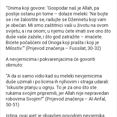
“Onima koji govore: ‘Gospodar naš je Allah, pa
poslije ostanu pri tome – dolaze meleki: ‘Ne bojte
se i ne žalostite se, radujte se Džennetu koji vam
je obećan. Mi smo zaštitnici vaši u životu na ovom
svijetu, a i na onom; u njemu ćete imati sve ono što
duše vaše zažele, i što god zatražite – imaćete.
Bićete počašćeni od Onoga koji prašta i koji je
Milostiv.”‘ (Prijevod značenja – Fussilat, 30-32)
A nevjernicima i pokvarenjacima će govoriti
obrnuto:
“A da si samo vidio kad su meleki nevjernicima
duše uzimali i po licima ih njihovim i straga udarali:
‘Iskusite ptanju u ognju. To je za ono što ste
rukama svojim pripremili, jer Allah nije nepravedan
robovima Svojim!”‘ (Prijevod značenja – Al-Anfal,
50-51)
Istina, ovaj ajet je objavljen povodom nevjernika