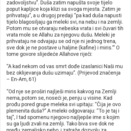
zadovoljstvu”. Duša zatim napušta svoje tijelo
poput kapljice koja klizi sa svoga mjesta. Zatim je
prihvataju”, a u drugoj predaji “pa kad duša napusti
tijelo blagosiljaju ga meleki svi, na nebu i na zemlji.
Potom mu se otvaraju nebeska vrata i svi čuvari tih
vrata mole se Allahu za njegovu dušu. Meleki je
prihvataju ne odvajaju se od nje ni jednog trena,
sve dok je ne postave u haljine (kafine) i miris.”‘ O
tome govore slijedeće Allahove riječi:
“A kad nekom od vas smrt dođe izaslanici Naši mu
bez oklijevanja dušu uzimaju”. (Prijevod značenja
– En-Am, 61)
“Od nje se proširi najlješi miris kakvog na Zemlji
nema, potom se, noseći je, penju u visine. Kad
prođu pored grupe meleka svi upitaju: “Čija je ovo
plemenita duša?” A meleki odgovaraju: “To je taj i
taj”, I tad spomenu njegovo najljepše ime s kojim
su ga ljudi zvali na zemlji. Tako biva sve dok ne
pređu zemaljsko nebo, i zatraže dozvolu za