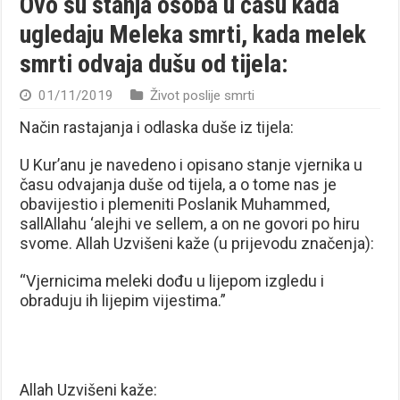
Ovo su stanja osoba u času kada
ugledaju Meleka smrti, kada melek
smrti odvaja dušu od tijela:
01/11/2019
Život poslije smrti
Način rastajanja i odlaska duše iz tijela:
U Kur’anu je navedeno i opisano stanje vjernika u
času odvajanja duše od tijela, a o tome nas je
obavijestio i plemeniti Poslanik Muhammed,
sallAllahu ‘alejhi ve sellem, a on ne govori po hiru
svome. Allah Uzvišeni kaže (u prijevodu značenja):
“Vjernicima meleki dođu u lijepom izgledu i
obraduju ih lijepim vijestima.”
Allah Uzvišeni kaže: