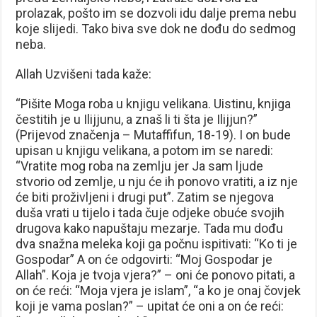
prolazak, pošto im se dozvoli idu dalje prema nebu
koje slijedi. Tako biva sve dok ne dođu do sedmog
neba.
Allah Uzvišeni tada kaže:
“Pišite Moga roba u knjigu velikana. Uistinu, knjiga
čestitih je u Ilijjunu, a znaš li ti šta je Ilijjun?”
(Prijevod značenja – Mutaffifun, 18-19). I on bude
upisan u knjigu velikana, a potom im se naredi:
“Vratite mog roba na zemlju jer Ja sam ljude
stvorio od zemlje, u nju će ih ponovo vratiti, a iz nje
će biti proživljeni i drugi put”. Zatim se njegova
duša vrati u tijelo i tada čuje odjeke obuće svojih
drugova kako napuštaju mezarje. Tada mu dođu
dva snažna meleka koji ga počnu ispitivati: “Ko ti je
Gospodar” A on će odgovirti: “Moj Gospodar je
Allah”. Koja je tvoja vjera?” – oni će ponovo pitati, a
on će reći: “Moja vjera je islam”, “a ko je onaj čovjek
koji je vama poslan?” – upitat će oni a on će reći: