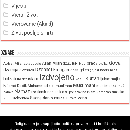
Vijesti
Vjera i život
Vjerovanje (Akaid)
Život poslije smrti
Oznake
dova
brak
Allah
Allah dž.š.
BiH
Alija Izetbegović
Abdest
blud
djevojka
Dzennet
Erdogan
dzamija
dzenaza
ezan
grijeh
hadis
grijesi
hadz
izdvojeno
Kur'an
hidzab
islam
majka
ljubav
ibadet
kabur
Muslimani
Milorad Dodik
Muhammed a.s.
musliman
muž
muslimanka
Namaz
Poslanik
Poslanik a.s.
sadaka
nafaka
prelazak na islam
Ramazan
Sudnji dan
zena
supruga
Srebrenica
Turska
smrt
Religis.com je unaprijedio politiku privatnosti i korištenja
takozvanih cookiesa, u skladu s novom europskom regulativom.