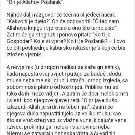
“On je Allahov Poslanik”.
Njihov dalji razgovor će teći na slijedeći način:
“Kakvo ti je djelo?” On će odgovoriti: “Čitao sam
Allahovu knjigu i vjerovao u ono što tamo piše”.
Zatim će ga stegnuti i ponovo pitati: “Ko ti je
Gospodar? Koje si vjere? Ko ti je Poslanik? – I ovo
će biti poslijednje kabursko iskušenje s koji će biti
izložen vjernik.
A nevjernik (u drugom hadisu se kaže griješnik),
kada napušta ovaj svijet i putuje za budući, dođu
mu sa neba meleki, grubi i strašni, crnog izgleda, sa
sobom nose platno od kostrijeti. Približe mu se
tako da ih može vidjeti. A zatim će doći melek smrti
i sjesti kod njegove glave i reći: “O prljava dušo
izlazi, idi, Allah je srdit na tebe i ljut”. Zatim će
njegova duša napustiti tijelo uz veliku muku, kao
što se vruć ožeg vadi iz vlažne vune, kidajuće vene
i živce, proklinju ga meleki i stanovnici neba.
Njemu se zatvaraju nebeska vrata, a čuvari tih