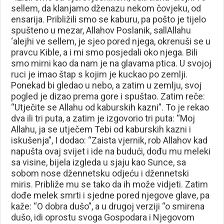
sellem, da klanjamo dženazu nekom čovjeku, od
ensarija. Približili smo se kaburu, pa pošto je tijelo
spušteno u mezar, Allahov Poslanik, sallAllahu
‘alejhi ve sellem, je sjeo pored njega, okrenuši se u
pravcu Kible, a i mi smo posjedali oko njega. Bili
smo mirni kao da nam je na glavama ptica. U svojoj
ruci je imao štap s kojim je kuckao po zemlji.
Ponekad bi gledao u nebo, a zatim u zemlju, svoj
pogled je dizao prema gore i spuštao. Zatim reče:
“Utječite se Allahu od kaburskih kazni”. To je rekao
dva ili tri puta, a zatim je izgovorio tri puta: “Moj
Allahu, ja se utječem Tebi od kaburskih kazni i
iskušenja”, I dodao: “Zaista vjernik, rob Allahov kad
napušta ovaj svijet i ide na budući, dođu mu meleki
sa visine, bijela izgleda u sjaju kao Sunce, sa
sobom nose džennetsku odjeću i džennetski
miris. Približe mu se tako da ih može vidjeti. Zatim
dođe melek smrti i sjedne pored njegove glave, pa
kaže: “O dobra dušo”, a u drugoj verziji “o smirena
dušo, idi oprostu svoga Gospodara i Njegovom