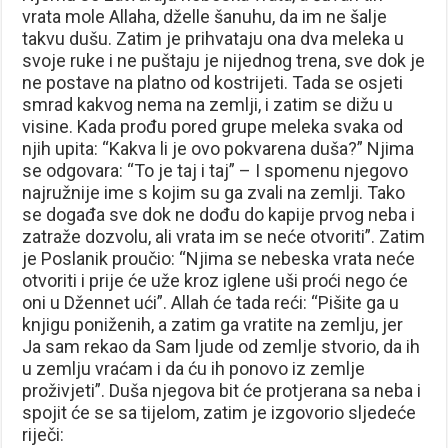
vrata mole Allaha, dželle šanuhu, da im ne šalje
takvu dušu. Zatim je prihvataju ona dva meleka u
svoje ruke i ne puštaju je nijednog trena, sve dok je
ne postave na platno od kostrijeti. Tada se osjeti
smrad kakvog nema na zemlji, i zatim se dižu u
visine. Kada prođu pored grupe meleka svaka od
njih upita: “Kakva li je ovo pokvarena duša?” Njima
se odgovara: “To je taj i taj” – I spomenu njegovo
najružnije ime s kojim su ga zvali na zemlji. Tako
se događa sve dok ne dođu do kapije prvog neba i
zatraže dozvolu, ali vrata im se neće otvoriti”. Zatim
je Poslanik proučio: “Njima se nebeska vrata neće
otvoriti i prije će uže kroz iglene uši proći nego će
oni u Džennet ući”. Allah će tada reći: “Pišite ga u
knjigu poniženih, a zatim ga vratite na zemlju, jer
Ja sam rekao da Sam ljude od zemlje stvorio, da ih
u zemlju vraćam i da ću ih ponovo iz zemlje
proživjeti”. Duša njegova bit će protjerana sa neba i
spojit će se sa tijelom, zatim je izgovorio sljedeće
riječi: