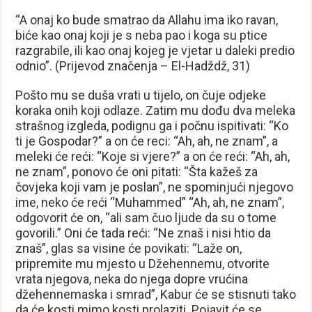
“A onaj ko bude smatrao da Allahu ima iko ravan,
biće kao onaj koji je s neba pao i koga su ptice
razgrabile, ili kao onaj kojeg je vjetar u daleki predio
odnio”. (Prijevod značenja – El-Hadždž, 31)
Pošto mu se duša vrati u tijelo, on čuje odjeke
koraka onih koji odlaze. Zatim mu dođu dva meleka
strašnog izgleda, podignu ga i počnu ispitivati: “Ko
ti je Gospodar?” a on će reci: “Ah, ah, ne znam”, a
meleki će reći: “Koje si vjere?” a on će reći: “Ah, ah,
ne znam”, ponovo će oni pitati: “Šta kažeš za
čovjeka koji vam je poslan”, ne spominjući njegovo
ime, neko će reći “Muhammed” “Ah, ah, ne znam”,
odgovorit će on, “ali sam čuo ljude da su o tome
govorili.” Oni će tada reći: “Ne znaš i nisi htio da
znaš”, glas sa visine će povikati: “Laže on,
pripremite mu mjesto u Džehennemu, otvorite
vrata njegova, neka do njega dopre vrućina
džehennemaska i smrad”, Kabur će se stisnuti tako
da će kosti mimo kosti prolaziti. Pojavit će se