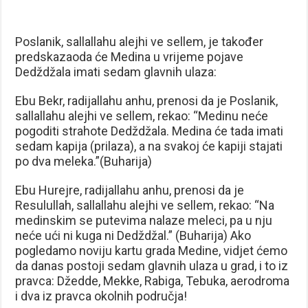
Poslanik, sallallahu alejhi ve sellem, je također
predskazaoda će Medina u vrijeme pojave
Dedždžala imati sedam glavnih ulaza:
Ebu Bekr, radijallahu anhu, prenosi da je Poslanik,
sallallahu alejhi ve sellem, rekao: “Medinu neće
pogoditi strahote Dedždžala. Medina će tada imati
sedam kapija (prilaza), a na svakoj će kapiji stajati
po dva meleka.”(Buharija)
Ebu Hurejre, radijallahu anhu, prenosi da je
Resulullah, sallallahu alejhi ve sellem, rekao: “Na
medinskim se putevima nalaze meleci, pa u nju
neće ući ni kuga ni Dedždžal.” (Buharija) Ako
pogledamo noviju kartu grada Medine, vidjet ćemo
da danas postoji sedam glavnih ulaza u grad, i to iz
pravca: Džedde, Mekke, Rabiga, Tebuka, aerodroma
i dva iz pravca okolnih područja!