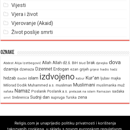
Vijesti
Vjera i život
Vjerovanje (Akaid)
Život poslije smrti
Oznake
dova
brak
Allah
Allah dž.š.
BiH
Alija Izetbegović
Abdest
blud
djevojka
Dzennet
Erdogan
dzamija
dzenaza
ezan
grijeh
hadis
grijesi
hadz
izdvojeno
Kur'an
hidzab
islam
majka
ljubav
ibadet
kabur
Muslimani
Milorad Dodik
Muhammed a.s.
musliman
muž
muslimanka
Namaz
Poslanik
Poslanik a.s.
sadaka
nafaka
prelazak na islam
Ramazan
Sudnji dan
zena
supruga
Srebrenica
Turska
smrt
Religis.com je unaprijedio politiku privatnosti i korištenja
takozvanih cookiesa, u skladu s novom europskom regulativom.