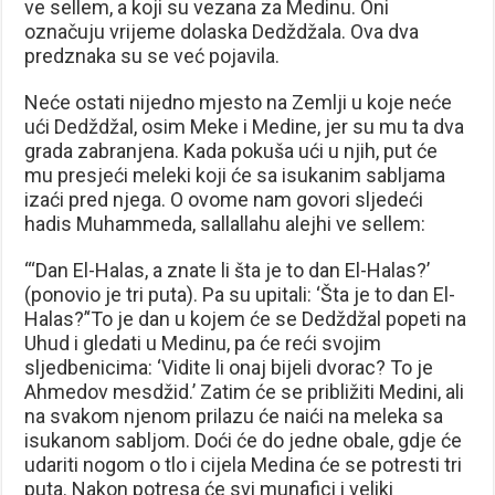
ve sellem, a koji su vezana za Medinu. Oni
označuju vrijeme dolaska Dedždžala. Ova dva
predznaka su se već pojavila.
Neće ostati nijedno mjesto na Zemlji u koje neće
ući Dedždžal, osim Meke i Medine, jer su mu ta dva
grada zabranjena. Kada pokuša ući u njih, put će
mu presjeći meleki koji će sa isukanim sabljama
izaći pred njega. O ovome nam govori sljedeći
hadis Muhammeda, sallallahu alejhi ve sellem:
“‘Dan El-Halas, a znate li šta je to dan El-Halas?’
(ponovio je tri puta). Pa su upitali: ‘Šta je to dan El-
Halas?’‘To je dan u kojem će se Dedždžal popeti na
Uhud i gledati u Medinu, pa će reći svojim
sljedbenicima: ‘Vidite li onaj bijeli dvorac? To je
Ahmedov mesdžid.’ Zatim će se približiti Medini, ali
na svakom njenom prilazu će naići na meleka sa
isukanom sabljom. Doći će do jedne obale, gdje će
udariti nogom o tlo i cijela Medina će se potresti tri
puta. Nakon potresa će svi munafici i veliki