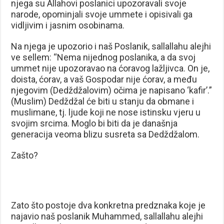
njega su Allahovi poslanici upozoravali svoje
narode, opominjali svoje ummete i opisivali ga
vidljivim i jasnim osobinama.
Na njega je upozorio i naš Poslanik, sallallahu alejhi
ve sellem: “Nema nijednog poslanika, a da svoj
ummet nije upozoravao na ćoravog lažljivca. On je,
doista, ćorav, a vaš Gospodar nije ćorav, a među
njegovim (Dedždžalovim) očima je napisano ‘kafir’.”
(Muslim) Dedždžal će biti u stanju da obmane i
muslimane, tj. ljude koji ne nose istinsku vjeru u
svojim srcima. Moglo bi biti da je današnja
generacija veoma blizu susreta sa Dedždžalom.
Zašto?
Zato što postoje dva konkretna predznaka koje je
najavio naš poslanik Muhammed, sallallahu alejhi