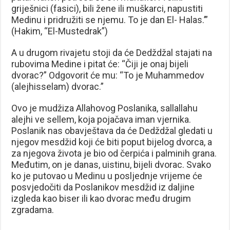
griješnici (fasici), bili žene ili muškarci, napustiti
Medinu i pridružiti se njemu. To je dan El- Halas.’”
(Hakim, “El-Mustedrak”)
A u drugom rivajetu stoji da će Dedždžal stajati na
rubovima Medine i pitat će: “Čiji je onaj bijeli
dvorac?” Odgovorit će mu: “To je Muhammedov
(alejhisselam) dvorac.”
Ovo je mudžiza Allahovog Poslanika, sallallahu
alejhi ve sellem, koja pojačava iman vjernika.
Poslanik nas obavještava da će Dedždžal gledati u
njegov mesdžid koji će biti poput bijelog dvorca, a
za njegova života je bio od čerpića i palminih grana.
Međutim, on je danas, uistinu, bijeli dvorac. Svako
ko je putovao u Medinu u posljednje vrijeme će
posvjedočiti da Poslanikov mesdžid iz daljine
izgleda kao biser ili kao dvorac među drugim
zgradama.