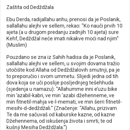
Zaštita od Dedždžala
Ebu Derda, radijallahu anhu, prenosi da je Poslanik,
sallallahu alejhi ve sellem, rekao: “Ko nauči prvih 10
ajeta (a u drugom predanju zadnjih 10 ajeta) sure
Kehf, Dedždžal neće imati nikakve moći nad njim”
(Muslim)
Pouzdano se zna iz Sahih hadisa da je Poslanik,
sallallahu alejhi ve sellem, u svojim dovama tražio
utočište kod Allaha od Dedždžalovih smutnji, pa je
to preporučio i svom ummetu. Slijedi jedna od tih
dova koja se uči poslije posljednjeg tešehhuda
(sjedenja u namazu): “Allahumme inni e’uzu bike
min ’azabil-kabri, ve min ‘azabi džehenneme, ve
min fitnetil-mahja ve-l-memati, ve min šerri fitnetil-
mesihi-d-dedždžali.” (Značenje: “Allahu, prizivam
Te da me sačuvaš od kaburske kazne, od kazne
Džehennema, od iskušenja života i smrti, te od
kušnji Mesiha Dedždžala.”)