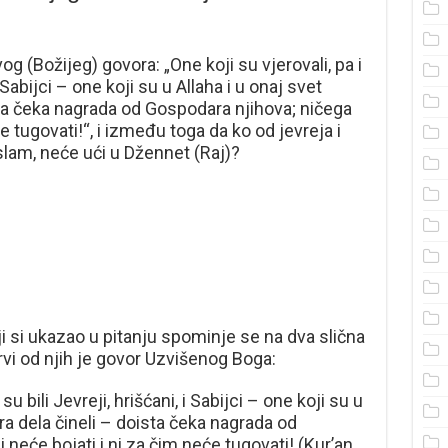
 (Božijeg) govora: „One koji su vjerovali, pa i
i Sabijci – one koji su u Allaha i u onaj svet
ista čeka nagrada od Gospodara njihova; ničega
e tugovati!“, i između toga da ko od jevreja i
slam, neće ući u Džennet (Raj)?
 si ukazao u pitanju spominje se na dva slična
rvi od njih je govor Uzvišenog Boga:
su bili Jevreji, hrišćani, i Sabijci – one koji su u
bra dela čineli – doista čeka nagrada od
neće bojati i ni za čim neće tugovati! (Kur’an,