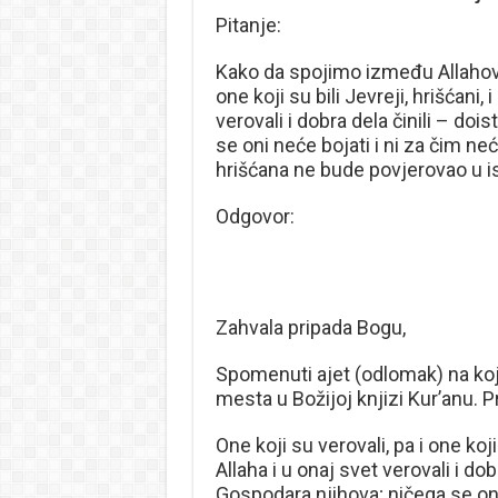
Pitanje:
Kako da spojimo između Allahovog
one koji su bili Jevreji, hrišćani, 
verovali i dobra dela činili – do
se oni neće bojati i ni za čim neć
hrišćana ne bude povjerovao u i
Odgovor:
Zahvala pripada Bogu,
Spomenuti ajet (odlomak) na koji
mesta u Božijoj knjizi Kur’anu. P
One koji su verovali, pa i one koji 
Allaha i u onaj svet verovali i do
Gospodara njihova; ničega se oni 