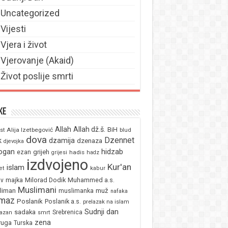
Uncategorized
Vijesti
Vjera i život
Vjerovanje (Akaid)
Život poslije smrti
ke
Allah
Allah dž.š.
BiH
Alija Izetbegović
st
blud
dova
Dzennet
k
dzamija
dzenaza
djevojka
ogan
hidzab
ezan
grijeh
hadis
grijesi
hadz
izdvojeno
Kur'an
islam
et
kabur
majka
Milorad Dodik
Muhammed a.s.
av
Muslimani
liman
muž
muslimanka
nafaka
maz
Poslanik
Poslanik a.s.
prelazak na islam
Sudnji dan
sadaka
Srebrenica
azan
smrt
zena
ruga
Turska