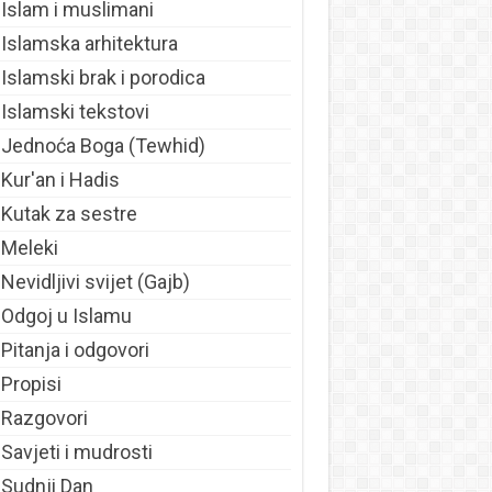
Islam i muslimani
Islamska arhitektura
Islamski brak i porodica
Islamski tekstovi
Jednoća Boga (Tewhid)
Kur'an i Hadis
Kutak za sestre
Meleki
Nevidljivi svijet (Gajb)
Odgoj u Islamu
Pitanja i odgovori
Propisi
Razgovori
Savjeti i mudrosti
Sudnji Dan