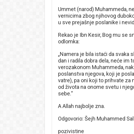
Ummet (narod) Muhammeda, neka 
vernicima zbog njihovog dubokog
u sve prejašnje poslanike i nevidl
Rekao je Ibn Kesir, Bog mu se 
odlomka:
„Namera je bila istaći da svaka s
dan i radila dobra dela, neće im
verozakonom Muhammeda, naka s
poslanstva njegova, koji je posl
vatre), pa oni koji to prihvate za
od života na onome svetu i njegov
sebe.“
A Allah najbolje zna.
Odgovorio: Šejh Muhammed Sal
pozivistine