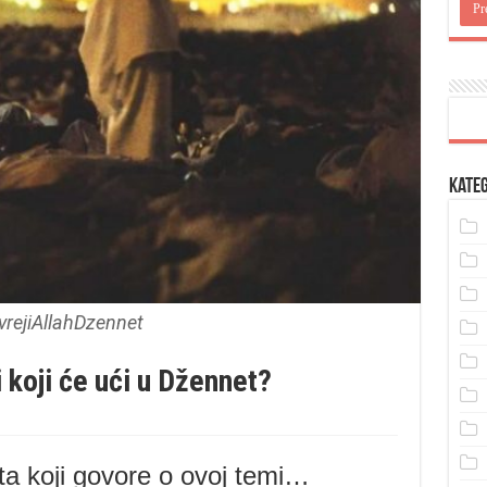
Kateg
vrejiAllahDzennet
i koji će ući u Džennet?
a koji govore o ovoj temi…