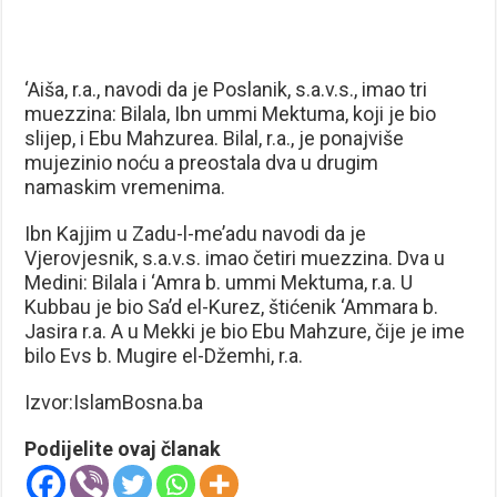
‘Aiša, r.a., navodi da je Poslanik, s.a.v.s., imao tri
muezzina: Bilala, Ibn ummi Mektuma, koji je bio
slijep, i Ebu Mahzurea. Bilal, r.a., je ponajviše
mujezinio noću a preostala dva u drugim
namaskim vremenima.
Ibn Kajjim u Zadu-l-me’adu navodi da je
Vjerovjesnik, s.a.v.s. imao četiri muezzina. Dva u
Medini: Bilala i ‘Amra b. ummi Mektuma, r.a. U
Kubbau je bio Sa’d el-Kurez, štićenik ‘Ammara b.
Jasira r.a. A u Mekki je bio Ebu Mahzure, čije je ime
bilo Evs b. Mugire el-Džemhi, r.a.
Izvor:IslamBosna.ba
Podijelite ovaj članak