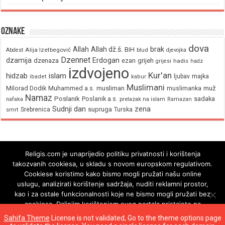
Oznake
dova
brak
Allah
Allah dž.š.
BiH
Alija Izetbegović
Abdest
blud
djevojka
Dzennet
Erdogan
dzamija
dzenaza
ezan
grijeh
hadis
grijesi
hadz
izdvojeno
Kur'an
hidzab
islam
majka
ljubav
ibadet
kabur
Muslimani
Milorad Dodik
Muhammed a.s.
musliman
muž
muslimanka
Namaz
Poslanik
Poslanik a.s.
sadaka
nafaka
prelazak na islam
Ramazan
Sudnji dan
zena
supruga
Srebrenica
Turska
smrt
Religis.com je unaprijedio politiku privatnosti i korištenja
takozvanih cookiesa, u skladu s novom europskom regulativom.
Cookiese koristimo kako bismo mogli pružati našu online
uslugu, analizirati korištenje sadržaja, nuditi reklamni prostor,
kao i za ostale funkcionalnosti koje ne bismo mogli pružati bez
cookiesa. Daljnjim korištenjem ovog portala pristajete na
korištenje cookiesa.
Sahifa Theme
License is not validated, Go to the theme options page