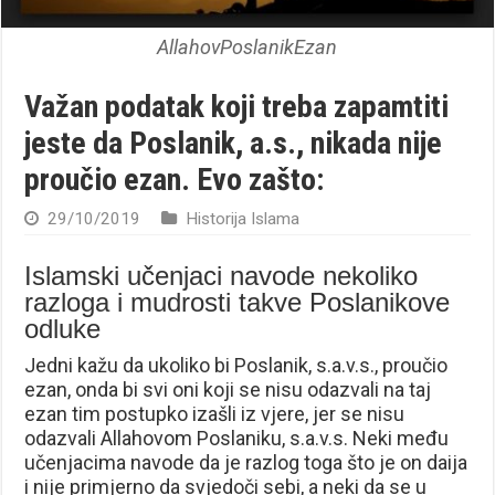
AllahovPoslanikEzan
Važan podatak koji treba zapamtiti
jeste da Poslanik, a.s., nikada nije
proučio ezan. Evo zašto:
29/10/2019
Historija Islama
Islamski učenjaci navode nekoliko
razloga i mudrosti takve Poslanikove
odluke
Jedni kažu da ukoliko bi Poslanik, s.a.v.s., proučio
ezan, onda bi svi oni koji se nisu odazvali na taj
ezan tim postupko izašli iz vjere, jer se nisu
odazvali Allahovom Poslaniku, s.a.v.s. Neki među
učenjacima navode da je razlog toga što je on daija
i nije primjerno da svjedoči sebi, a neki da se u