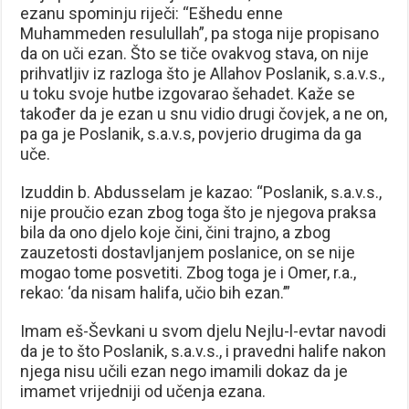
ezanu spominju riječi: “Ešhedu enne
Muhammeden resulullah”, pa stoga nije propisano
da on uči ezan. Što se tiče ovakvog stava, on nije
prihvatljiv iz razloga što je Allahov Poslanik, s.a.v.s.,
u toku svoje hutbe izgovarao šehadet. Kaže se
također da je ezan u snu vidio drugi čovjek, a ne on,
pa ga je Poslanik, s.a.v.s, povjerio drugima da ga
uče.
Izuddin b. Abdusselam je kazao: “Poslanik, s.a.v.s.,
nije proučio ezan zbog toga što je njegova praksa
bila da ono djelo koje čini, čini trajno, a zbog
zauzetosti dostavljanjem poslanice, on se nije
mogao tome posvetiti. Zbog toga je i Omer, r.a.,
rekao: ‘da nisam halifa, učio bih ezan.’”
Imam eš-Ševkani u svom djelu Nejlu-l-evtar navodi
da je to što Poslanik, s.a.v.s., i pravedni halife nakon
njega nisu učili ezan nego imamili dokaz da je
imamet vrijedniji od učenja ezana.