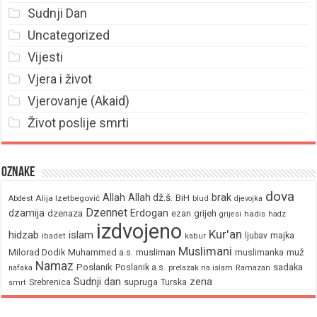
Sudnji Dan
Uncategorized
Vijesti
Vjera i život
Vjerovanje (Akaid)
Život poslije smrti
Oznake
dova
brak
Allah
Allah dž.š.
BiH
Alija Izetbegović
Abdest
blud
djevojka
Dzennet
Erdogan
dzamija
dzenaza
ezan
grijeh
hadis
grijesi
hadz
izdvojeno
Kur'an
hidzab
islam
majka
ljubav
ibadet
kabur
Muslimani
Milorad Dodik
Muhammed a.s.
musliman
muž
muslimanka
Namaz
Poslanik
Poslanik a.s.
sadaka
nafaka
prelazak na islam
Ramazan
Sudnji dan
zena
supruga
Srebrenica
Turska
smrt