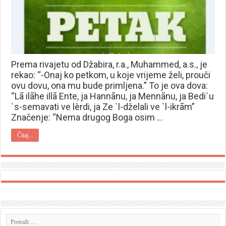
Prema rivajetu od Džabira, r.a., Muhammed, a.s., je
rekao: “-Onaj ko petkom, u koje vrijeme želi, prouči
ovu dovu, ona mu bude primljena.” To je ova dova:
“Lã ilãhe illã Ente, ja Hannãnu, ja Mennãnu, ja Bedi`u
`s-semavati ve lèrdi, ja Ze `l-dželali ve `l-ikrãm”
Značenje: “Nema drugog Boga osim …
Čitaj...