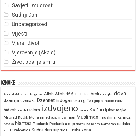
Savjeti i mudrosti
Sudnji Dan
Uncategorized
Vijesti
Vjera i život
Vjerovanje (Akaid)
Život poslije smrti
Oznake
dova
brak
Allah
Allah dž.š.
BiH
Alija Izetbegović
Abdest
blud
djevojka
Dzennet
Erdogan
dzamija
dzenaza
ezan
grijeh
hadis
grijesi
hadz
izdvojeno
Kur'an
hidzab
islam
majka
ljubav
ibadet
kabur
Muslimani
Milorad Dodik
Muhammed a.s.
musliman
muž
muslimanka
Namaz
Poslanik
Poslanik a.s.
sadaka
nafaka
prelazak na islam
Ramazan
Sudnji dan
zena
supruga
Srebrenica
Turska
smrt