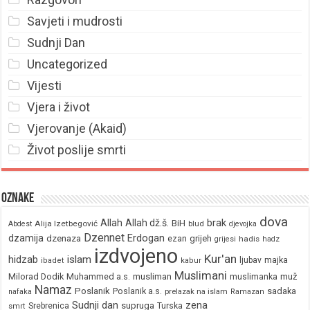
Savjeti i mudrosti
Sudnji Dan
Uncategorized
Vijesti
Vjera i život
Vjerovanje (Akaid)
Život poslije smrti
Oznake
dova
brak
Allah
Allah dž.š.
BiH
Alija Izetbegović
Abdest
blud
djevojka
Dzennet
Erdogan
dzamija
dzenaza
ezan
grijeh
hadis
grijesi
hadz
izdvojeno
Kur'an
hidzab
islam
majka
ljubav
ibadet
kabur
Muslimani
Milorad Dodik
Muhammed a.s.
musliman
muž
muslimanka
Namaz
Poslanik
Poslanik a.s.
sadaka
nafaka
prelazak na islam
Ramazan
Sudnji dan
zena
supruga
Srebrenica
Turska
smrt