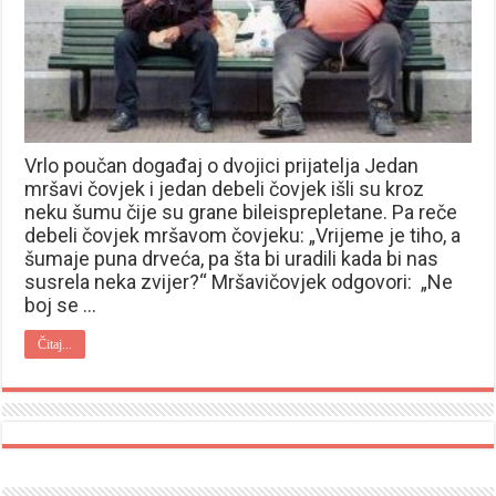
Vrlo poučan događaj o dvojici prijatelja Jedan
mršavi čovjek i jedan debeli čovjek išli su kroz
neku šumu čije su grane bileisprepletane. Pa reče
debeli čovjek mršavom čovjeku: „Vrijeme je tiho, a
šumaje puna drveća, pa šta bi uradili kada bi nas
susrela neka zvijer?“ Mršavičovjek odgovori: „Ne
boj se …
Čitaj...