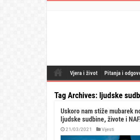
Vjera i život
Pitanja i odgov
Tag Archives:
ljudske sudb
Uskoro nam stiže mubarek no
ljudske sudbine, živote i NA
21/03/2021
Vijesti