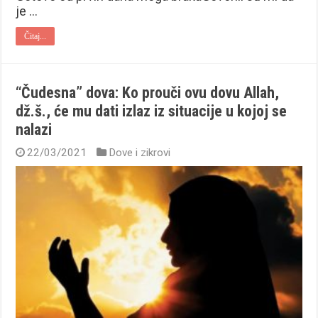
je …
Čitaj...
“Čudesna” dova: Ko prouči ovu dovu Allah,
dž.š., će mu dati izlaz iz situacije u kojoj se
nalazi
22/03/2021
Dove i zikrovi