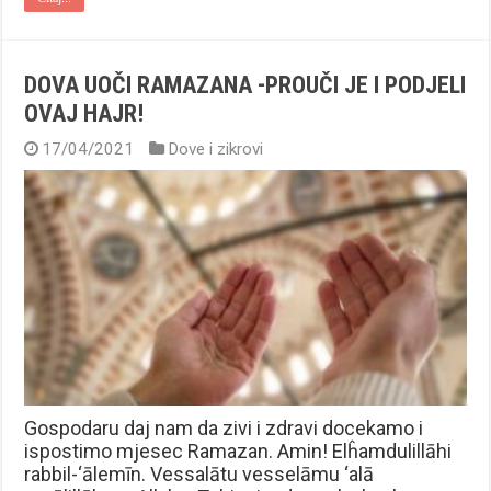
DOVA UOČI RAMAZANA -PROUČI JE I PODJELI
OVAJ HAJR!
17/04/2021
Dove i zikrovi
Gospodaru daj nam da zivi i zdravi docekamo i
ispostimo mjesec Ramazan. Amin! Elĥamdulillāhi
rabbil-‘ālemīn. Vessalātu vesselāmu ‘alā