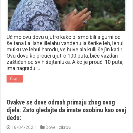
Učimo ovu dovu ujutro kako bi smo bili sigurni od
šejtana La ilahe illelahu vahdehu la šerike leh, lehul
mulku ve lehul hamdu, ve huve ala kulli šej’in kadir.
Ovu dovu ko prouči ujutro 100 puta, biće vazdan
zaštićen od svih šejtanluka. A ko je prouči 10 puta,
ima nagradu …
Čitaj...
Ovakve se dove odmah primaju zbog ovog
djela. Zato gledajte da imate osobinu kao ovaj
dedo:
16/04/2021
Dove i zikrovi