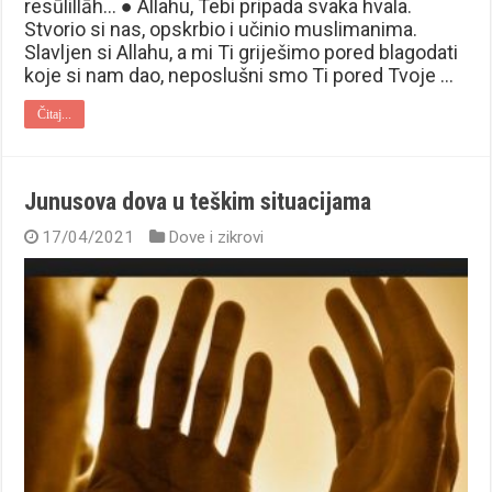
resūlillāh… ● Allahu, Tebi pripada svaka hvala.
Stvorio si nas, opskrbio i učinio muslimanima.
Slavljen si Allahu, a mi Ti griješimo pored blagodati
koje si nam dao, neposlušni smo Ti pored Tvoje …
Čitaj...
Junusova dova u teškim situacijama
17/04/2021
Dove i zikrovi