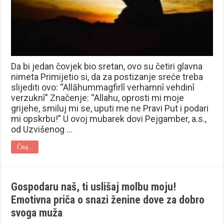
Da bi jedan čovjek bio sretan, ovo su četiri glavna
nimeta Primijetio si, da za postizanje sreće treba
slijediti ovo: “Allāhummagfirlî verhamnî vehdinî
verzuknî” Značenje: “Allahu, oprosti mi moje
grijehe, smiluj mi se, uputi me ne Pravi Put i podari
mi opskrbu!” U ovoj mubarek dovi Pejgamber, a.s.,
od Uzvišenog …
Čitaj...
Gospodaru naš, ti uslišaj molbu moju!
Emotivna priča o snazi ženine dove za dobro
svoga muža