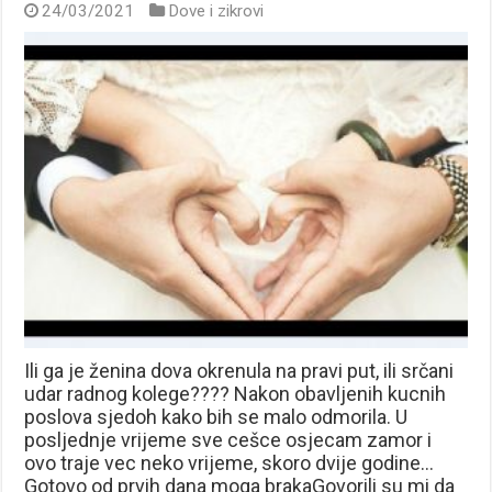
24/03/2021
Dove i zikrovi
Ili ga je ženina dova okrenula na pravi put, ili srčani
udar radnog kolege???? Nakon obavljenih kucnih
poslova sjedoh kako bih se malo odmorila. U
posljednje vrijeme sve cešce osjecam zamor i
ovo traje vec neko vrijeme, skoro dvije godine…
Gotovo od prvih dana moga brakaGovorili su mi da