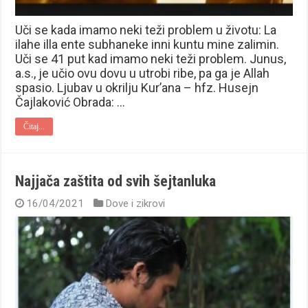
Uči se kada imamo neki teži problem u životu: La
ilahe illa ente subhaneke inni kuntu mine zalimin.
Uči se 41 put kad imamo neki teži problem. Junus,
a.s., je učio ovu dovu u utrobi ribe, pa ga je Allah
spasio. Ljubav u okrilju Kur’ana – hfz. Husejn
Čajlaković Obrada: …
Čitaj...
Najjača zaštita od svih šejtanluka
16/04/2021
Dove i zikrovi