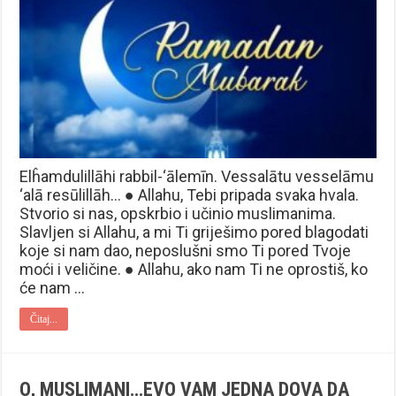
Elĥamdulillāhi rabbil-‘ālemīn. Vessalātu vesselāmu
‘alā resūlillāh… ● Allahu, Tebi pripada svaka hvala.
Stvorio si nas, opskrbio i učinio muslimanima.
Slavljen si Allahu, a mi Ti griješimo pored blagodati
koje si nam dao, neposlušni smo Ti pored Tvoje
moći i veličine. ● Allahu, ako nam Ti ne oprostiš, ko
će nam …
Čitaj...
O, MUSLIMANI…EVO VAM JEDNA DOVA DA