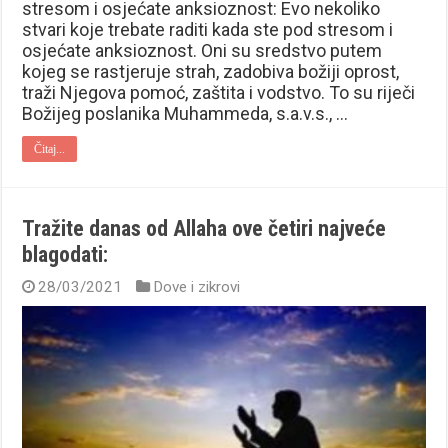
stresom i osjećate anksioznost: Evo nekoliko
stvari koje trebate raditi kada ste pod stresom i
osjećate anksioznost. Oni su sredstvo putem
kojeg se rastjeruje strah, zadobiva božiji oprost,
traži Njegova pomoć, zaštita i vodstvo. To su riječi
Božijeg poslanika Muhammeda, s.a.v.s., …
Čitaj...
Tražite danas od Allaha ove četiri najveće
blagodati:
28/03/2021
Dove i zikrovi