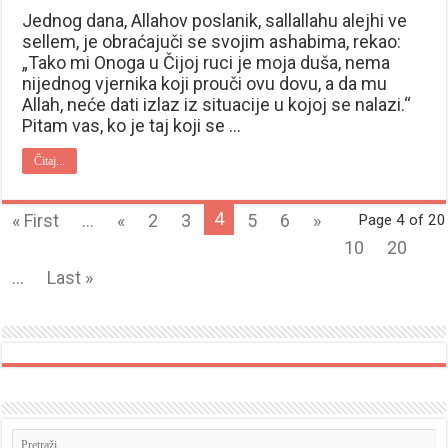
Jednog dana, Allahov poslanik, sallallahu alejhi ve
sellem, je obraćajuči se svojim ashabima, rekao:
„Tako mi Onoga u Čijoj ruci je moja duša, nema
nijednog vjernika koji prouči ovu dovu, a da mu
Allah, neće dati izlaz iz situacije u kojoj se nalazi.“
Pitam vas, ko je taj koji se …
Čitaj...
4
« First
...
«
2
3
5
6
»
Page 4 of 20
10
20
...
Last »