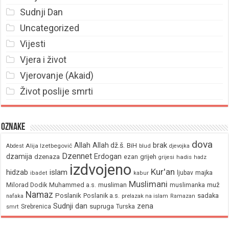
Sudnji Dan
Uncategorized
Vijesti
Vjera i život
Vjerovanje (Akaid)
Život poslije smrti
Oznake
dova
brak
Allah
Allah dž.š.
BiH
Alija Izetbegović
Abdest
blud
djevojka
Dzennet
Erdogan
dzamija
dzenaza
ezan
grijeh
hadis
grijesi
hadz
izdvojeno
Kur'an
hidzab
islam
majka
ljubav
ibadet
kabur
Muslimani
Milorad Dodik
Muhammed a.s.
musliman
muž
muslimanka
Namaz
Poslanik
Poslanik a.s.
sadaka
nafaka
prelazak na islam
Ramazan
Sudnji dan
zena
supruga
Srebrenica
Turska
smrt