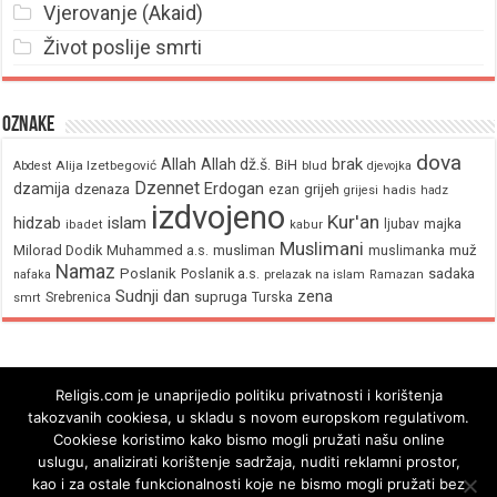
Vjerovanje (Akaid)
Život poslije smrti
Oznake
dova
brak
Allah
Allah dž.š.
BiH
Alija Izetbegović
Abdest
blud
djevojka
Dzennet
Erdogan
dzamija
dzenaza
ezan
grijeh
hadis
grijesi
hadz
izdvojeno
Kur'an
hidzab
islam
majka
ljubav
ibadet
kabur
Muslimani
Milorad Dodik
Muhammed a.s.
musliman
muž
muslimanka
Namaz
Poslanik
Poslanik a.s.
sadaka
nafaka
prelazak na islam
Ramazan
Sudnji dan
zena
supruga
Srebrenica
Turska
smrt
Religis.com je unaprijedio politiku privatnosti i korištenja
takozvanih cookiesa, u skladu s novom europskom regulativom.
Cookiese koristimo kako bismo mogli pružati našu online
uslugu, analizirati korištenje sadržaja, nuditi reklamni prostor,
kao i za ostale funkcionalnosti koje ne bismo mogli pružati bez