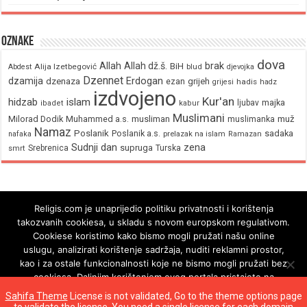
Oznake
dova
brak
Allah
Allah dž.š.
BiH
Alija Izetbegović
Abdest
blud
djevojka
Dzennet
Erdogan
dzamija
dzenaza
ezan
grijeh
hadis
grijesi
hadz
izdvojeno
Kur'an
hidzab
islam
majka
ljubav
ibadet
kabur
Muslimani
Milorad Dodik
Muhammed a.s.
musliman
muž
muslimanka
Namaz
Poslanik
Poslanik a.s.
sadaka
nafaka
prelazak na islam
Ramazan
Sudnji dan
zena
supruga
Srebrenica
Turska
smrt
Religis.com je unaprijedio politiku privatnosti i korištenja
takozvanih cookiesa, u skladu s novom europskom regulativom.
Cookiese koristimo kako bismo mogli pružati našu online
uslugu, analizirati korištenje sadržaja, nuditi reklamni prostor,
kao i za ostale funkcionalnosti koje ne bismo mogli pružati bez
cookiesa. Daljnjim korištenjem ovog portala pristajete na
korištenje cookiesa.
Sahifa Theme
License is not validated, Go to the theme options page