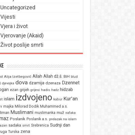
Uncategorized
Vijesti
Vjera i život
Vjerovanje (Akaid)
Život poslije smrti
ke
Allah
Allah dž.š.
BiH
Alija Izetbegović
st
blud
dova
Dzennet
k
dzamija
dzenaza
djevojka
ogan
hidzab
ezan
grijeh
hadis
grijesi
hadz
izdvojeno
Kur'an
islam
et
kabur
majka
Milorad Dodik
Muhammed a.s.
av
Muslimani
liman
muž
muslimanka
nafaka
maz
Poslanik
Poslanik a.s.
prelazak na islam
Sudnji dan
sadaka
Srebrenica
azan
smrt
zena
ruga
Turska