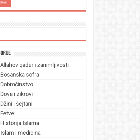
orije
Allahov qader i zanimljivosti
Bosanska sofra
Dobročinstvo
Dove i zikrovi
Džini i šejtani
Fetve
Historija Islama
Islam i medicina