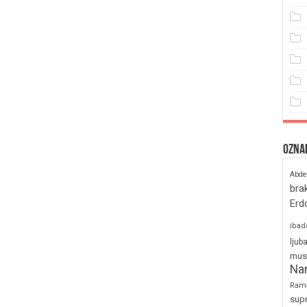
Ozna
Abde
bra
Erd
ibad
ljub
mus
Na
Ram
sup