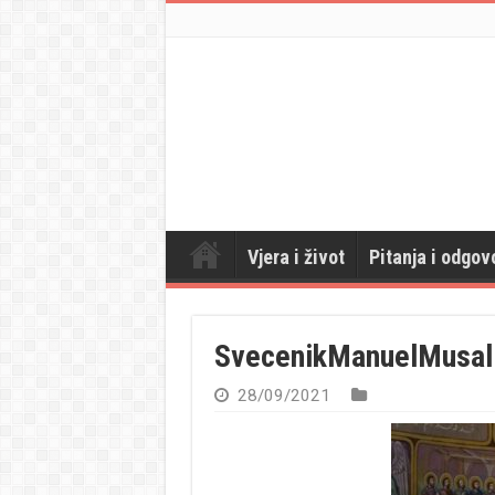
Vjera i život
Pitanja i odgov
SvecenikManuelMusal
28/09/2021