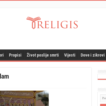
ori
Propisi
Život poslije smrti
Vijesti
Dove i zikrovi
lam