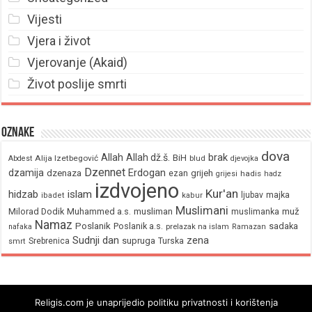
Vijesti
Vjera i život
Vjerovanje (Akaid)
Život poslije smrti
Oznake
dova
brak
Allah
Allah dž.š.
BiH
Alija Izetbegović
Abdest
blud
djevojka
Dzennet
Erdogan
dzamija
dzenaza
ezan
grijeh
hadis
grijesi
hadz
izdvojeno
Kur'an
hidzab
islam
majka
ljubav
ibadet
kabur
Muslimani
Milorad Dodik
Muhammed a.s.
musliman
muž
muslimanka
Namaz
Poslanik
Poslanik a.s.
sadaka
nafaka
prelazak na islam
Ramazan
Sudnji dan
zena
supruga
Srebrenica
Turska
smrt
Religis.com je unaprijedio politiku privatnosti i korištenja