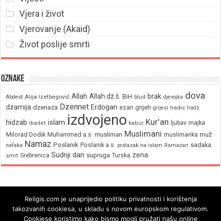
Vjera i život
Vjerovanje (Akaid)
Život poslije smrti
Oznake
dova
brak
Allah
Allah dž.š.
BiH
Alija Izetbegović
Abdest
blud
djevojka
Dzennet
Erdogan
dzamija
dzenaza
ezan
grijeh
hadis
grijesi
hadz
izdvojeno
Kur'an
hidzab
islam
majka
ljubav
ibadet
kabur
Muslimani
Milorad Dodik
Muhammed a.s.
musliman
muž
muslimanka
Namaz
Poslanik
Poslanik a.s.
sadaka
nafaka
prelazak na islam
Ramazan
Sudnji dan
zena
supruga
Srebrenica
Turska
smrt
Religis.com je unaprijedio politiku privatnosti i korištenja
takozvanih cookiesa, u skladu s novom europskom regulativom.
Cookiese koristimo kako bismo mogli pružati našu online