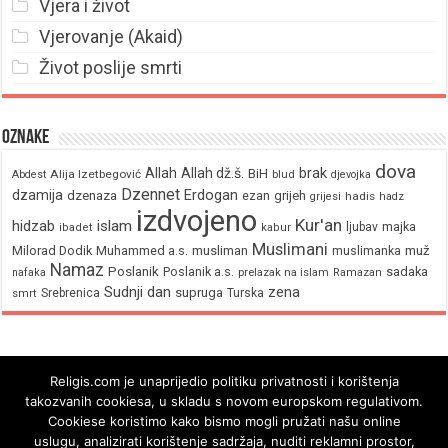
Vjera i život
Vjerovanje (Akaid)
Život poslije smrti
Oznake
dova
brak
Allah
Allah dž.š.
BiH
Alija Izetbegović
Abdest
blud
djevojka
Dzennet
Erdogan
dzamija
dzenaza
ezan
grijeh
hadis
grijesi
hadz
izdvojeno
Kur'an
hidzab
islam
majka
ljubav
ibadet
kabur
Muslimani
Milorad Dodik
Muhammed a.s.
musliman
muž
muslimanka
Namaz
Poslanik
Poslanik a.s.
sadaka
nafaka
prelazak na islam
Ramazan
Sudnji dan
zena
supruga
Srebrenica
Turska
smrt
Religis.com je unaprijedio politiku privatnosti i korištenja
takozvanih cookiesa, u skladu s novom europskom regulativom.
Cookiese koristimo kako bismo mogli pružati našu online
uslugu, analizirati korištenje sadržaja, nuditi reklamni prostor,