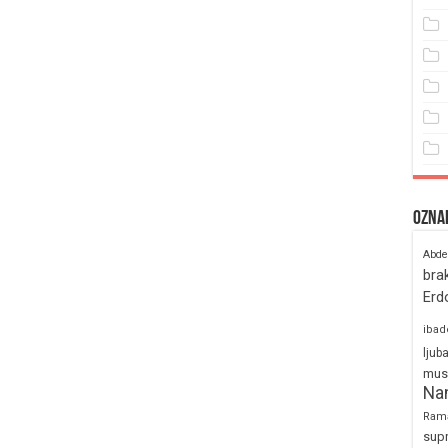
Ozna
Abde
bra
Erd
ibad
ljub
mus
Na
Ram
sup