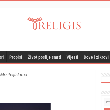
ori
Propisi
Život poslije smrti
Vijesti
Dove i zikrovi
MrziteljIslama