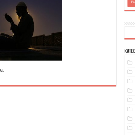
Kateg
a,