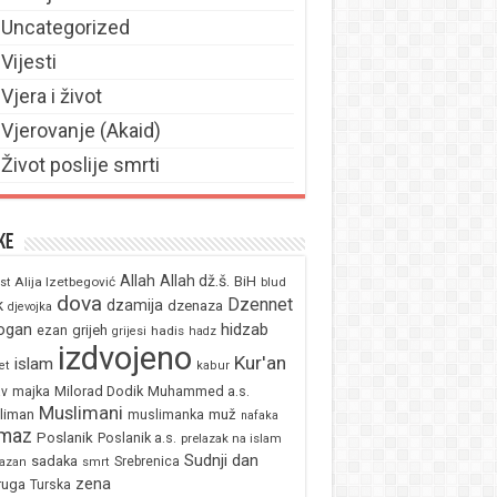
Uncategorized
Vijesti
Vjera i život
Vjerovanje (Akaid)
Život poslije smrti
ke
Allah
Allah dž.š.
BiH
Alija Izetbegović
st
blud
dova
Dzennet
k
dzamija
dzenaza
djevojka
ogan
hidzab
ezan
grijeh
hadis
grijesi
hadz
izdvojeno
Kur'an
islam
et
kabur
majka
Milorad Dodik
Muhammed a.s.
av
Muslimani
liman
muž
muslimanka
nafaka
maz
Poslanik
Poslanik a.s.
prelazak na islam
Sudnji dan
sadaka
Srebrenica
azan
smrt
zena
ruga
Turska