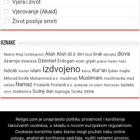
Vjera i život
Vjerovanje (Akaid)
Život poslije smrti
Oznake
dova
brak
Allah
Allah dž.š.
BiH
Alija Izetbegović
Abdest
blud
djevojka
Dzennet
Erdogan
dzamija
dzenaza
ezan
grijeh
hadis
grijesi
hadz
izdvojeno
Kur'an
hidzab
islam
majka
ljubav
ibadet
kabur
Muslimani
Milorad Dodik
Muhammed a.s.
musliman
muž
muslimanka
Namaz
Poslanik
Poslanik a.s.
sadaka
nafaka
prelazak na islam
Ramazan
Sudnji dan
zena
supruga
Srebrenica
Turska
smrt
Religis.com je unaprijedio politiku privatnosti i korištenja
takozvanih cookiesa, u skladu s novom europskom regulativom.
Cookiese koristimo kako bismo mogli pružati našu online
uslugu, analizirati korištenje sadržaja, nuditi reklamni prostor,