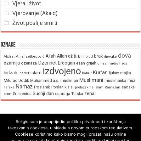
Vjera i život
Vjerovanje (Akaid)
Život poslije smrti
Oznake
dova
brak
Allah
Allah dž.š.
BiH
Alija Izetbegović
Abdest
blud
djevojka
Dzennet
Erdogan
dzamija
dzenaza
ezan
grijeh
hadis
grijesi
hadz
izdvojeno
Kur'an
hidzab
islam
majka
ljubav
ibadet
kabur
Muslimani
Milorad Dodik
Muhammed a.s.
musliman
muž
muslimanka
Namaz
Poslanik
Poslanik a.s.
sadaka
nafaka
prelazak na islam
Ramazan
Sudnji dan
zena
supruga
Srebrenica
Turska
smrt
Religis.com je unaprijedio politiku privatnosti i korištenja
takozvanih cookiesa, u skladu s novom europskom regulativom.
Cookiese koristimo kako bismo mogli pružati našu online
uslugu, analizirati korištenje sadržaja, nuditi reklamni prostor,