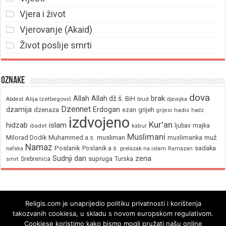
Vjera i život
Vjerovanje (Akaid)
Život poslije smrti
Oznake
dova
brak
Allah
Allah dž.š.
BiH
Alija Izetbegović
Abdest
blud
djevojka
Dzennet
Erdogan
dzamija
dzenaza
ezan
grijeh
hadis
grijesi
hadz
izdvojeno
Kur'an
hidzab
islam
majka
ljubav
ibadet
kabur
Muslimani
Milorad Dodik
Muhammed a.s.
musliman
muž
muslimanka
Namaz
Poslanik
Poslanik a.s.
sadaka
nafaka
prelazak na islam
Ramazan
Sudnji dan
zena
supruga
Srebrenica
Turska
smrt
Religis.com je unaprijedio politiku privatnosti i korištenja
takozvanih cookiesa, u skladu s novom europskom regulativom.
Cookiese koristimo kako bismo mogli pružati našu online