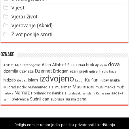
Vijesti
Vjera i život
Vjerovanje (Akaid)
Život poslije smrti
Oznake
dova
brak
Allah
Allah dž.š.
BiH
Alija Izetbegović
Abdest
blud
djevojka
Dzennet
Erdogan
dzamija
dzenaza
ezan
grijeh
hadis
grijesi
hadz
izdvojeno
Kur'an
hidzab
islam
majka
ljubav
ibadet
kabur
Muslimani
Milorad Dodik
Muhammed a.s.
musliman
muž
muslimanka
Namaz
Poslanik
Poslanik a.s.
sadaka
nafaka
prelazak na islam
Ramazan
Sudnji dan
zena
supruga
Srebrenica
Turska
smrt
Religis.com je unaprijedio politiku privatnosti i korištenja