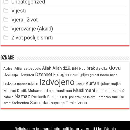
Uncategorized
Vijesti
Vjera i život
Vjerovanje (Akaid)
Život poslije smrti
Oznake
dova
brak
Allah
Allah dž.š.
BiH
Alija Izetbegović
Abdest
blud
djevojka
Dzennet
Erdogan
dzamija
dzenaza
ezan
grijeh
hadis
grijesi
hadz
izdvojeno
Kur'an
hidzab
islam
majka
ljubav
ibadet
kabur
Muslimani
Milorad Dodik
Muhammed a.s.
musliman
muž
muslimanka
Namaz
Poslanik
Poslanik a.s.
sadaka
nafaka
prelazak na islam
Ramazan
Sudnji dan
zena
supruga
Srebrenica
Turska
smrt
Religis.com je unaprijedio politiku privatnosti i korištenja