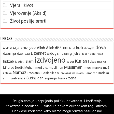
Vjera i život
Vjerovanje (Akaid)
Život poslije smrti
Oznake
dova
brak
Allah
Allah dž.š.
BiH
Alija Izetbegović
Abdest
blud
djevojka
Dzennet
Erdogan
dzamija
dzenaza
ezan
grijeh
hadis
grijesi
hadz
izdvojeno
Kur'an
hidzab
islam
majka
ljubav
ibadet
kabur
Muslimani
Milorad Dodik
Muhammed a.s.
musliman
muž
muslimanka
Namaz
Poslanik
Poslanik a.s.
sadaka
nafaka
prelazak na islam
Ramazan
Sudnji dan
zena
supruga
Srebrenica
Turska
smrt
Religis.com je unaprijedio politiku privatnosti i korištenja
takozvanih cookiesa, u skladu s novom europskom regulativom.
Cookiese koristimo kako bismo mogli pružati našu online