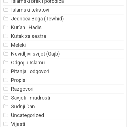
Islamski brak i porodica
Islamski tekstovi
Jednoća Boga (Tewhid)
Kur'an i Hadis
Kutak za sestre
Meleki
Nevidljivi svijet (Gajb)
Odgoj u Islamu
Pitanja i odgovori
Propisi
Razgovori
Savjeti i mudrosti
Sudnji Dan
Uncategorized
Vijesti