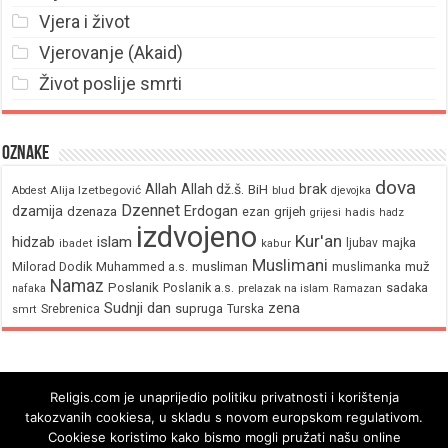
Vjera i život
Vjerovanje (Akaid)
Život poslije smrti
Oznake
dova
brak
Allah
Allah dž.š.
BiH
Alija Izetbegović
Abdest
blud
djevojka
Dzennet
Erdogan
dzamija
dzenaza
ezan
grijeh
hadis
grijesi
hadz
izdvojeno
Kur'an
hidzab
islam
majka
ljubav
ibadet
kabur
Muslimani
Milorad Dodik
Muhammed a.s.
musliman
muž
muslimanka
Namaz
Poslanik
Poslanik a.s.
sadaka
nafaka
prelazak na islam
Ramazan
Sudnji dan
zena
supruga
Srebrenica
Turska
smrt
Religis.com je unaprijedio politiku privatnosti i korištenja
takozvanih cookiesa, u skladu s novom europskom regulativom.
Cookiese koristimo kako bismo mogli pružati našu online