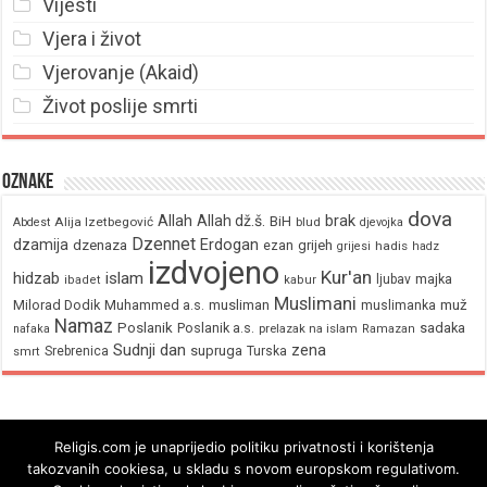
Vijesti
Vjera i život
Vjerovanje (Akaid)
Život poslije smrti
Oznake
dova
brak
Allah
Allah dž.š.
BiH
Alija Izetbegović
Abdest
blud
djevojka
Dzennet
Erdogan
dzamija
dzenaza
ezan
grijeh
hadis
grijesi
hadz
izdvojeno
Kur'an
hidzab
islam
majka
ljubav
ibadet
kabur
Muslimani
Milorad Dodik
Muhammed a.s.
musliman
muž
muslimanka
Namaz
Poslanik
Poslanik a.s.
sadaka
nafaka
prelazak na islam
Ramazan
Sudnji dan
zena
supruga
Srebrenica
Turska
smrt
Religis.com je unaprijedio politiku privatnosti i korištenja
takozvanih cookiesa, u skladu s novom europskom regulativom.