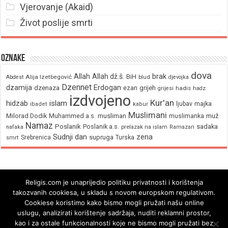
Vjerovanje (Akaid)
Život poslije smrti
Oznake
dova
brak
Allah
Allah dž.š.
BiH
Alija Izetbegović
Abdest
blud
djevojka
Dzennet
Erdogan
dzamija
dzenaza
ezan
grijeh
hadis
grijesi
hadz
izdvojeno
Kur'an
hidzab
islam
majka
ljubav
ibadet
kabur
Muslimani
Milorad Dodik
Muhammed a.s.
musliman
muž
muslimanka
Namaz
Poslanik
Poslanik a.s.
sadaka
nafaka
prelazak na islam
Ramazan
Sudnji dan
zena
supruga
Srebrenica
Turska
smrt
Religis.com je unaprijedio politiku privatnosti i korištenja
takozvanih cookiesa, u skladu s novom europskom regulativom.
Cookiese koristimo kako bismo mogli pružati našu online
uslugu, analizirati korištenje sadržaja, nuditi reklamni prostor,
kao i za ostale funkcionalnosti koje ne bismo mogli pružati bez