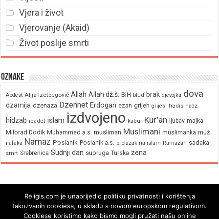
Vjera i život
Vjerovanje (Akaid)
Život poslije smrti
Oznake
dova
brak
Allah
Allah dž.š.
BiH
Alija Izetbegović
Abdest
blud
djevojka
Dzennet
Erdogan
dzamija
dzenaza
ezan
grijeh
hadis
grijesi
hadz
izdvojeno
Kur'an
hidzab
islam
majka
ljubav
ibadet
kabur
Muslimani
Milorad Dodik
Muhammed a.s.
musliman
muž
muslimanka
Namaz
Poslanik
Poslanik a.s.
sadaka
nafaka
prelazak na islam
Ramazan
Sudnji dan
zena
supruga
Srebrenica
Turska
smrt
Religis.com je unaprijedio politiku privatnosti i korištenja
takozvanih cookiesa, u skladu s novom europskom regulativom.
Cookiese koristimo kako bismo mogli pružati našu online