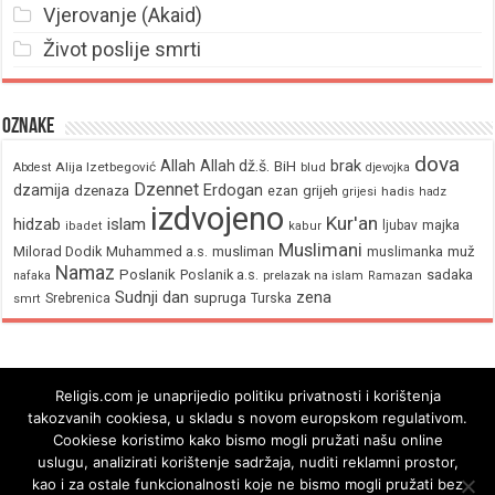
Vjerovanje (Akaid)
Život poslije smrti
Oznake
dova
brak
Allah
Allah dž.š.
BiH
Alija Izetbegović
Abdest
blud
djevojka
Dzennet
Erdogan
dzamija
dzenaza
ezan
grijeh
hadis
grijesi
hadz
izdvojeno
Kur'an
hidzab
islam
majka
ljubav
ibadet
kabur
Muslimani
Milorad Dodik
Muhammed a.s.
musliman
muž
muslimanka
Namaz
Poslanik
Poslanik a.s.
sadaka
nafaka
prelazak na islam
Ramazan
Sudnji dan
zena
supruga
Srebrenica
Turska
smrt
Religis.com je unaprijedio politiku privatnosti i korištenja
takozvanih cookiesa, u skladu s novom europskom regulativom.
Cookiese koristimo kako bismo mogli pružati našu online
uslugu, analizirati korištenje sadržaja, nuditi reklamni prostor,
kao i za ostale funkcionalnosti koje ne bismo mogli pružati bez