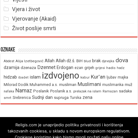
Vjera i život
Vjerovanje (Akaid)
Život poslije smrti
Oznake
dova
brak
Allah
Allah dž.š.
BiH
Alija Izetbegović
Abdest
blud
djevojka
Dzennet
Erdogan
dzamija
dzenaza
ezan
grijeh
hadis
grijesi
hadz
izdvojeno
Kur'an
hidzab
islam
majka
ljubav
ibadet
kabur
Muslimani
Milorad Dodik
Muhammed a.s.
musliman
muž
muslimanka
Namaz
Poslanik
Poslanik a.s.
sadaka
nafaka
prelazak na islam
Ramazan
Sudnji dan
zena
supruga
Srebrenica
Turska
smrt
Religis.com je unaprijedio politiku privatnosti i korištenja
takozvanih cookiesa, u skladu s novom europskom regulativom.
Cookiese koristimo kako bismo mogli pružati našu online